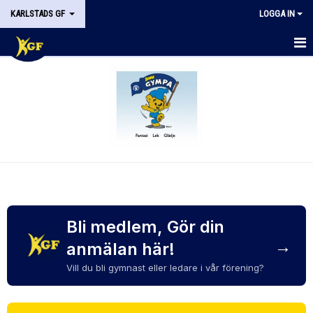
KARLSTADS GF
LOGGA IN
START
OM KGF
KONTAKT
PRISER & TERMINSTIDER
BLI LEDARE
FÖRENINGSKOLLEKTION
Bli medlem, Gör din
→
anmälan här!
HYRA KGF-LOKALEN
Vill du bli gymnast eller ledare i vår förening?
SPONSORER