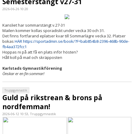
Semesterstängt v27-31
2026-06-26 10:20
Kansliet har sommarstängt v.27-31
Mailen kommer kollas sporadiskt under vecka 30 och 31.
Det finns fortfarand eplatser kvar till Sommarlägre vecka 32. Platser
bokas
HÄR https://sportadmin.se/book/?F=bab854b8-2396-468b-90de-
fb4aa372fcc1
Hoppas ni på att få en plats inför hösten?
Håll koll på mail och skräpposten
Karlstads Gymnastikförening
Önskar er en fin sommar!
Truppgymnastik
Guld på rikstrean & brons på
nordfemman!
2026-06-12 10:53, Truppgymnastik