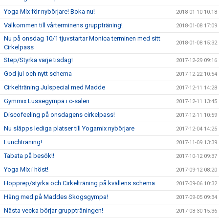
Yoga Mix för nybörjare! Boka nu!
2018-01-10 10:18
Välkommen till vårterminens gruppträning!
2018-01-08 17:09
Nu på onsdag 10/1 tjuvstartar Monica terminen med sitt
2018-01-08 15:32
Cirkelpass
Step/Styrka varje tisdag!
2017-12-29 09:16
God jul och nytt schema
2017-12-22 10:54
Cirkelträning Julspecial med Madde
2017-12-11 14:28
Gymmix Lussegympa i c-salen
2017-12-11 13:45
Discofeeling på onsdagens cirkelpass!
2017-12-11 10:59
Nu släpps lediga platser till Yogamix nybörjare
2017-12-04 14:25
Lunchträning!
2017-11-09 13:39
Tabata på besök!!
2017-10-12 09:37
Yoga Mix i höst!
2017-09-12 08:20
Hopprep/styrka och Cirkelträning på kvällens schema
2017-09-06 10:32
Häng med på Maddes Skogsgympa!
2017-09-05 09:34
Nästa vecka börjar gruppträningen!
2017-08-30 15:36