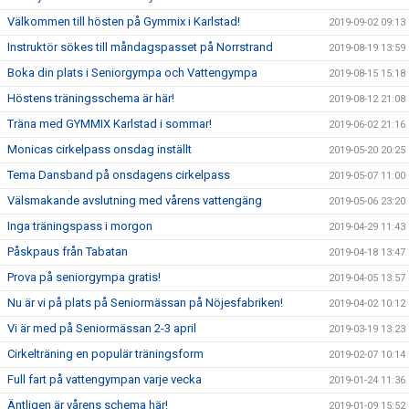
Välkommen till hösten på Gymmix i Karlstad!
2019-09-02 09:13
Instruktör sökes till måndagspasset på Norrstrand
2019-08-19 13:59
Boka din plats i Seniorgympa och Vattengympa
2019-08-15 15:18
Höstens träningsschema är här!
2019-08-12 21:08
Träna med GYMMIX Karlstad i sommar!
2019-06-02 21:16
Monicas cirkelpass onsdag inställt
2019-05-20 20:25
Tema Dansband på onsdagens cirkelpass
2019-05-07 11:00
Välsmakande avslutning med vårens vattengäng
2019-05-06 23:20
Inga träningspass i morgon
2019-04-29 11:43
Påskpaus från Tabatan
2019-04-18 13:47
Prova på seniorgympa gratis!
2019-04-05 13:57
Nu är vi på plats på Seniormässan på Nöjesfabriken!
2019-04-02 10:12
Vi är med på Seniormässan 2-3 april
2019-03-19 13:23
Cirkelträning en populär träningsform
2019-02-07 10:14
Full fart på vattengympan varje vecka
2019-01-24 11:36
Äntligen är vårens schema här!
2019-01-09 15:52