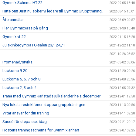
Gymmix Schema HT-22
2022-09-05 13:40
Hittelön!! Just nu söker vi ledare till Gymmix Gruppträning.
2022-08-15 10:01
Återanmälan
2022-06-09 09:57
Fler Gymmixpass på gång
2022-01-30 10:48
Gymmix vt-22
2022-01-15 13:20
Julskinkegympa i C-salen 23/12-8/1
2021-12-22 11:18
2021-10-26 08:52
Promenad/styrka
2021-03-02 08:06
Luckorna 9-20
2020-12-20 22:26
Luckorna 5, 6, 7 och 8
2020-12-08 20:36
Luckorna 2, 3 och 4
2020-12-05 07:32
Träna med Gymmix Karlstads julkalender hela december
2020-12-01 19:50
Nya lokala restriktioner stoppar gruppträningen
2020-11-13 09:56
Vi tar ansvar för din träning
2020-11-11 09:28
Succé för utepasset idag
2020-09-21 20:17
Höstens träningsschema för Gymmix är här!
2020-09-07 09:25