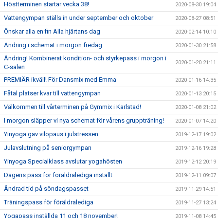
Höstterminen startar vecka 38!
2020-08-30 19:04
Vattengympan ställs in under september och oktober
2020-08-27 08:51
Önskar alla en fin Alla hjärtans dag
2020-02-14 10:10
Ändring i schemat i morgon fredag
2020-01-30 21:58
Ändring! Kombinerat kondition- och styrkepass i morgon i
2020-01-20 21:11
C-salen
PREMIÄR ikväll! För Dansmix med Emma
2020-01-16 14:35
Fåtal platser kvar till vattengympan
2020-01-13 20:15
Välkommen till vårterminen på Gymmix i Karlstad!
2020-01-08 21:02
I morgon släpper vi nya schemat för vårens gruppträning!
2020-01-07 14:20
Yinyoga gav vilopaus i julstressen
2019-12-17 19:02
Julavslutning på seniorgympan
2019-12-16 19:28
Yinyoga Specialklass avslutar yogahösten
2019-12-12 20:19
Dagens pass för föräldralediga inställt
2019-12-11 09:07
Ändrad tid på söndagspasset
2019-11-29 14:51
Träningspass för föräldralediga
2019-11-27 13:24
Yogapass inställda 11 och 18 november!
2019-11-08 14:45