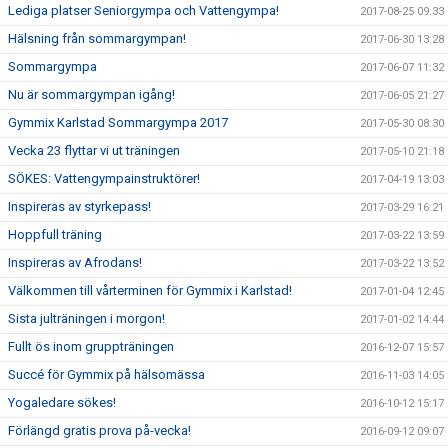
Lediga platser Seniorgympa och Vattengympa!
2017-08-25 09:33
Hälsning från sommargympan!
2017-06-30 13:28
Sommargympa
2017-06-07 11:32
Nu är sommargympan igång!
2017-06-05 21:27
Gymmix Karlstad Sommargympa 2017
2017-05-30 08:30
Vecka 23 flyttar vi ut träningen
2017-05-10 21:18
SÖKES: Vattengympainstruktörer!
2017-04-19 13:03
Inspireras av styrkepass!
2017-03-29 16:21
Hoppfull träning
2017-03-22 13:59
Inspireras av Afrodans!
2017-03-22 13:52
Välkommen till vårterminen för Gymmix i Karlstad!
2017-01-04 12:45
Sista julträningen i morgon!
2017-01-02 14:44
Fullt ös inom gruppträningen
2016-12-07 15:57
Succé för Gymmix på hälsomässa
2016-11-03 14:05
Yogaledare sökes!
2016-10-12 15:17
Förlängd gratis prova på-vecka!
2016-09-12 09:07