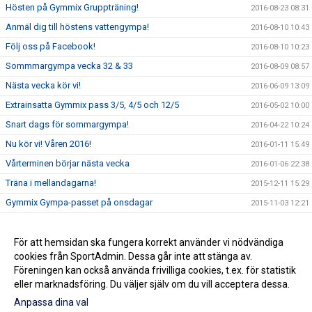
Hösten på Gymmix Gruppträning!
2016-08-23 08:31
Anmäl dig till höstens vattengympa!
2016-08-10 10:43
Följ oss på Facebook!
2016-08-10 10:23
Sommmargympa vecka 32 & 33
2016-08-09 08:57
Nästa vecka kör vi!
2016-06-09 13:09
Extrainsatta Gymmix pass 3/5, 4/5 och 12/5
2016-05-02 10:00
Snart dags för sommargympa!
2016-04-22 10:24
Nu kör vi! Våren 2016!
2016-01-11 15:49
Vårterminen börjar nästa vecka
2016-01-06 22:38
Träna i mellandagarna!
2015-12-11 15:29
Gymmix Gympa-passet på onsdagar
2015-11-03 12:21
Kom och träna på KGFs minigym!
2015-09-29 12:41
Ändrat pass i morgon torsdag
För att hemsidan ska fungera korrekt använder vi nödvändiga
2015-09-09 14:53
cookies från SportAdmin. Dessa går inte att stänga av.
Träna gratis hela sommaren
2015-06-01 22:32
Föreningen kan också använda frivilliga cookies, t.ex. för statistik
eller marknadsföring. Du väljer själv om du vill acceptera dessa.
Anpassa dina val