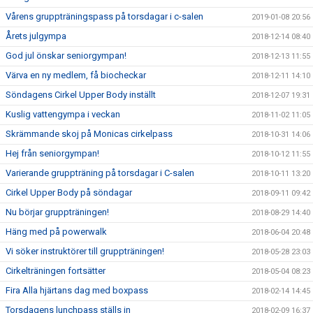
Vårens gruppträningspass på torsdagar i c-salen
2019-01-08 20:56
Årets julgympa
2018-12-14 08:40
God jul önskar seniorgympan!
2018-12-13 11:55
Värva en ny medlem, få biocheckar
2018-12-11 14:10
Söndagens Cirkel Upper Body inställt
2018-12-07 19:31
Kuslig vattengympa i veckan
2018-11-02 11:05
Skrämmande skoj på Monicas cirkelpass
2018-10-31 14:06
Hej från seniorgympan!
2018-10-12 11:55
Varierande gruppträning på torsdagar i C-salen
2018-10-11 13:20
Cirkel Upper Body på söndagar
2018-09-11 09:42
Nu börjar gruppträningen!
2018-08-29 14:40
Häng med på powerwalk
2018-06-04 20:48
Vi söker instruktörer till gruppträningen!
2018-05-28 23:03
Cirkelträningen fortsätter
2018-05-04 08:23
Fira Alla hjärtans dag med boxpass
2018-02-14 14:45
Torsdagens lunchpass ställs in
2018-02-09 16:37