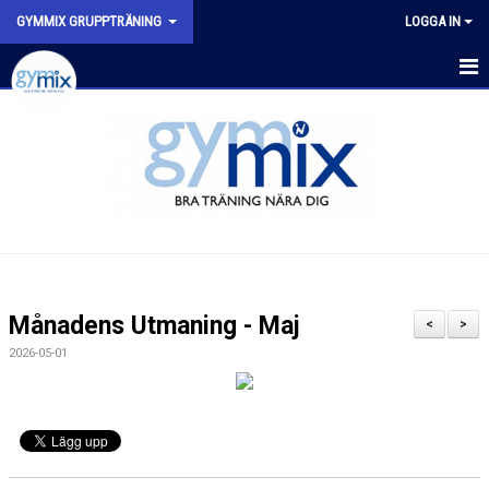
GYMMIX GRUPPTRÄNING
LOGGA IN
HEM
SENASTE NYTT
SCHEMA
VÅRA PASS
FYSISK AKTIVITET PÅ RECEPT (FAR)
Månadens Utmaning - Maj
<
>
2026-05-01