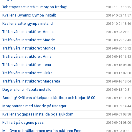
Tabatapasset inställt i morgon fredag!
2019-11-07 16:15
Kvällens Gymmix Gympa inställt
2019-10-02 11:57
Kvällens vattengympa inställd
2019-10-01 18:46
Träffa våra instruktörer: Annica
2019-09-23 21:21
Träffa våra instruktörer: Madde
2019-09-22 17:43
Träffa våra instruktörer: Monica
2019-09-20 15:12
Träffa våra instruktörer: Anna
2019-09-19 16:43
Träffa våra instruktörer: Lena
2019-09-18 08:40
Träffa våra instruktörer: Ulrika
2019-09-17 07:30
Träffa våra instruktörer: Margareta
2019-09-16 18:04
Dagens lunch-Tabata inställd
2019-09-13 10:31
Ändring! Kvällens cirkelpass slås ihop och börjar 18.00
2019-09-12 11:19
Morgonträna med Madde på tisdagar
2019-09-09 14:44
Kvällens yogapass inställda pga sjukdom
2019-09-09 08:38
Full fart på dagens pass
2019-09-04 08:00
MiniGym och välkommen nya instruktören Emma
2019-09-03 09:21