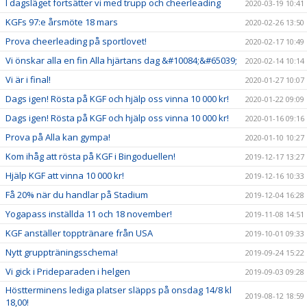
I dagsläget fortsätter vi med trupp och cheerleading
2020-03-19 10:41
KGFs 97:e årsmöte 18 mars
2020-02-26 13:50
Prova cheerleading på sportlovet!
2020-02-17 10:49
Vi önskar alla en fin Alla hjärtans dag &#10084;&#65039;
2020-02-14 10:14
Vi är i final!
2020-01-27 10:07
Dags igen! Rösta på KGF och hjälp oss vinna 10 000 kr!
2020-01-22 09:09
Dags igen! Rösta på KGF och hjälp oss vinna 10 000 kr!
2020-01-16 09:16
Prova på Alla kan gympa!
2020-01-10 10:27
Kom ihåg att rösta på KGF i Bingoduellen!
2019-12-17 13:27
Hjälp KGF att vinna 10 000 kr!
2019-12-16 10:33
Få 20% när du handlar på Stadium
2019-12-04 16:28
Yogapass inställda 11 och 18 november!
2019-11-08 14:51
KGF anställer topptränare från USA
2019-10-01 09:33
Nytt gruppträningsschema!
2019-09-24 15:22
Vi gick i Prideparaden i helgen
2019-09-03 09:28
Höstterminens lediga platser släpps på onsdag 14/8 kl
2019-08-12 18:59
18,00!