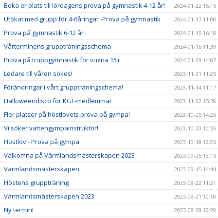
Boka er plats till lördagens prova på gymnastik 4-12 år!
2024-01-22 15:15
Utökat med grupp för 4-6åringar -Prova på gymnastik
2024-01-17 11:08
Prova på gymnastik 6-12 år
2024-01-15 16:18
Vårterminens gruppträningsschema
2024-01-15 11:39
Prova på truppgymnastik för vuxna 15+
2024-01-09 14:07
Ledare till våren sökes!
2023-11-21 11:26
Förändringar i vårt gruppträningschema!
2023-11-14 11:17
Halloweendisco för KGF-medlemmar
2023-11-02 15:58
Fler platser på höstlovets prova på gympa!
2023-10-25 14:25
Vi söker vattengympainstruktör!
2023-10-20 10:36
Höstlov - Prova på gympa
2023-10-18 12:26
Välkomna på Värmlandsmästerskapen 2023
2023-09-25 13:16
Värmlandsmästerskapen
2023-09-15 14:44
Höstens gruppträning
2023-08-22 11:21
Värmlandsmästerskapen 2023
2023-08-21 10:50
Ny termin!
2023-08-08 12:20