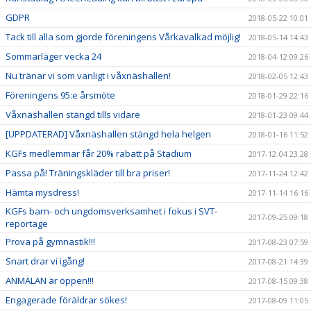
GDPR
2018-05-22 10:01
Tack till alla som gjorde föreningens Vårkavalkad möjlig!
2018-05-14 14:43
Sommarläger vecka 24
2018-04-12 09:26
Nu tränar vi som vanligt i våxnäshallen!
2018-02-05 12:43
Föreningens 95:e årsmöte
2018-01-29 22:16
Våxnäshallen stängd tills vidare
2018-01-23 09:44
[UPPDATERAD] Våxnäshallen stängd hela helgen
2018-01-16 11:52
KGFs medlemmar får 20% rabatt på Stadium
2017-12-04 23:28
Passa på! Träningskläder till bra priser!
2017-11-24 12:42
Hämta mysdress!
2017-11-14 16:16
KGFs barn- och ungdomsverksamhet i fokus i SVT-
2017-09-25 09:18
reportage
Prova på gymnastik!!!
2017-08-23 07:59
Snart drar vi igång!
2017-08-21 14:39
ANMÄLAN är öppen!!!
2017-08-15 09:38
Engagerade föräldrar sökes!
2017-08-09 11:05