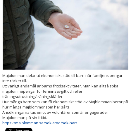
PRISER & TERMINSTIDER
BLI LEDARE
FÖRENINGSKOLLEKTION
HYRA KGF-LOKALEN
SPONSORER
Majblomman delar ut ekonomiskt stöd till barn när familjens pengar
FRITIDSKORTET
inte räcker till.
Ett vanligt ändamål är barns fritidsaktiviteter. Man kan alltså söka
majblommepengar för terminsavgift och eller
träningsutrustning/träningskläder.
Hur många barn som kan få ekonomiskt stöd av Majblomman beror på
hur många majblommor som har sålts.
Ansökningarna tas emot av volontärer som är engagerade i
Majblomman på sin fritid.
https://majblomman.se/sok-stod/sok-har/