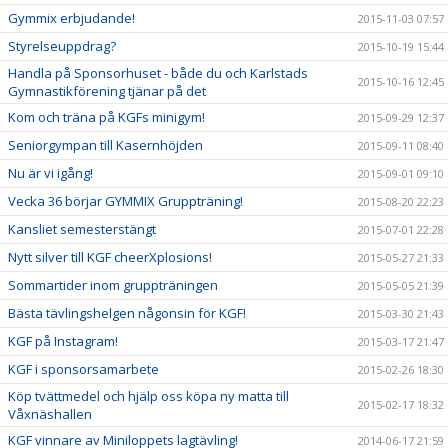
Gymmix erbjudande!
2015-11-03 07:57
Styrelseuppdrag?
2015-10-19 15:44
Handla på Sponsorhuset - både du och Karlstads
2015-10-16 12:45
Gymnastikförening tjänar på det
Kom och träna på KGFs minigym!
2015-09-29 12:37
Seniorgympan till Kasernhöjden
2015-09-11 08:40
Nu är vi igång!
2015-09-01 09:10
Vecka 36 börjar GYMMIX Gruppträning!
2015-08-20 22:23
Kansliet semesterstängt
2015-07-01 22:28
Nytt silver till KGF cheerXplosions!
2015-05-27 21:33
Sommartider inom gruppträningen
2015-05-05 21:39
Bästa tävlingshelgen någonsin för KGF!
2015-03-30 21:43
KGF på Instagram!
2015-03-17 21:47
KGF i sponsorsamarbete
2015-02-26 18:30
Köp tvättmedel och hjälp oss köpa ny matta till
2015-02-17 18:32
Våxnäshallen
KGF vinnare av Miniloppets lagtävling!
2014-06-17 21:59