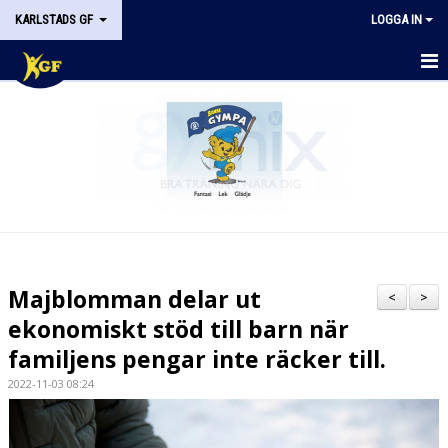
KARLSTADS GF
LOGGA IN
START
OM KGF
STYRELSEN
DOKUMENT
HISTORIK
Majblomman delar ut
<
>
NYHETER
ekonomiskt stöd till barn när
familjens pengar inte räcker till.
KALENDER
2022-11-03 08:24
STÖDMEDLEM
KONTAKT