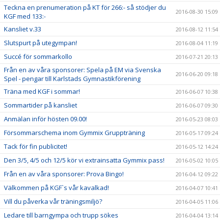
Teckna en prenumeration på KT för 266:- så stödjer du
2016-08-30 15:09
KGF med 133:-
Kansliet v.33
2016-08-12 11:54
Slutspurt på utegympan!
2016-08-04 11:19
Succé för sommarkollo
2016-07-21 20:13
Från en av våra sponsorer: Spela på EM via Svenska
2016-06-20 09:18
Spel - pengar till Karlstads Gymnastikförening
Träna med KGF i sommar!
2016-06-07 10:38
Sommartider på kansliet
2016-06-07 09:30
Anmälan inför hösten 09.00!
2016-05-23 08:03
Försommarschema inom Gymmix Gruppträning
2016-05-17 09:24
Tack för fin publicitet!
2016-05-12 14:24
Den 3/5, 4/5 och 12/5 kör vi extrainsatta Gymmix pass!
2016-05-02 10:05
Från en av våra sponsorer: Prova Bingo!
2016-04-12 09:22
Välkommen på KGF`s vår kavalkad!
2016-04-07 10:41
Vill du påverka vår träningsmiljö?
2016-04-05 11:06
Ledare till barngympa och trupp sökes
2016-04-04 13:14