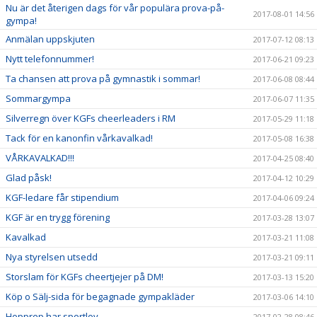
Nu är det återigen dags för vår populära prova-på-
2017-08-01 14:56
gympa!
Anmälan uppskjuten
2017-07-12 08:13
Nytt telefonnummer!
2017-06-21 09:23
Ta chansen att prova på gymnastik i sommar!
2017-06-08 08:44
Sommargympa
2017-06-07 11:35
Silverregn över KGFs cheerleaders i RM
2017-05-29 11:18
Tack för en kanonfin vårkavalkad!
2017-05-08 16:38
VÅRKAVALKAD!!!
2017-04-25 08:40
Glad påsk!
2017-04-12 10:29
KGF-ledare får stipendium
2017-04-06 09:24
KGF är en trygg förening
2017-03-28 13:07
Kavalkad
2017-03-21 11:08
Nya styrelsen utsedd
2017-03-21 09:11
Storslam för KGFs cheertjejer på DM!
2017-03-13 15:20
Köp o Sälj-sida för begagnade gympakläder
2017-03-06 14:10
Hopprep har sportlov
2017-02-28 08:46