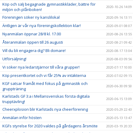
Köp och sälj begagnade gymnastikkläder, bättre för
2020-10-26 14:09
miljön och plånboken!
Föreningen söker ny kanslilokal
2020-09-16 13:11
Äntligen är vår nya föreningskollektion klar!
2020-09-01 08:07
Nyanmälan öppnar 28/8 kl. 17.00
2020-08-26 13:55
Återanmälan öppen till 26 augusti
2020-08-21 09:42
Vill du bli engagera dig? Bli domare!
2020-08-17 13:04
Utförsäljning!
2020-08-03 09:56
Vi söker nya ledarstjärnor till våra grupper!
2020-07-17 10:00
Köp presentkortet och vi får 25% av intäkterna
2020-07-02 09:15
KGF satsar framåt med fokus på gymnastik och
2020-06-30 09:50
gruppträning
Karlstads GF 3:a i Mellansvenskas första digitala
2020-06-15 13:09
trupptävling!
Cheerxplosion blir Karlstads nya cheerförening
2020-05-29 22:43
Anmälan inför hösten
2020-05-13 13:47
KGFs styrelse för 2020 valdes på gårdagens årsmöte
2020-03-19 20:33