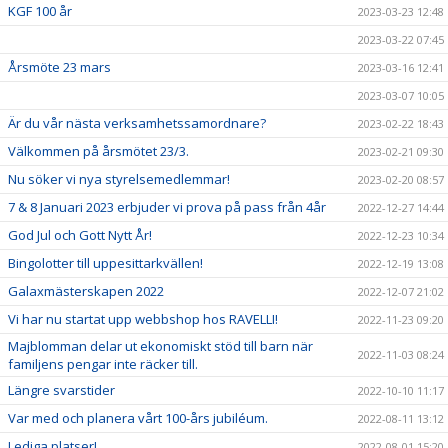
KGF 100 år
2023-03-23 12:48
2023-03-22 07:45
Årsmöte 23 mars
2023-03-16 12:41
2023-03-07 10:05
Är du vår nästa verksamhetssamordnare?
2023-02-22 18:43
Välkommen på årsmötet 23/3.
2023-02-21 09:30
Nu söker vi nya styrelsemedlemmar!
2023-02-20 08:57
7 & 8 Januari 2023 erbjuder vi prova på pass från 4år
2022-12-27 14:44
God Jul och Gott Nytt År!
2022-12-23 10:34
Bingolotter till uppesittarkvällen!
2022-12-19 13:08
Galaxmästerskapen 2022
2022-12-07 21:02
Vi har nu startat upp webbshop hos RAVELLI!
2022-11-23 09:20
Majblomman delar ut ekonomiskt stöd till barn när
2022-11-03 08:24
familjens pengar inte räcker till.
Längre svarstider
2022-10-10 11:17
Var med och planera vårt 100-års jubiléum.
2022-08-11 13:12
Lediga platser!
2022-08-01 15:20