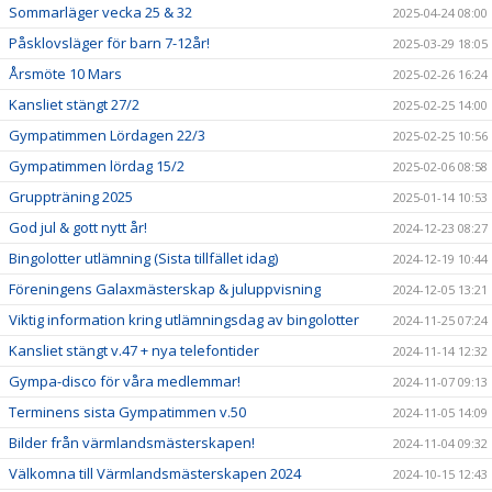
Sommarläger vecka 25 & 32
2025-04-24 08:00
Påsklovsläger för barn 7-12år!
2025-03-29 18:05
Årsmöte 10 Mars
2025-02-26 16:24
Kansliet stängt 27/2
2025-02-25 14:00
Gympatimmen Lördagen 22/3
2025-02-25 10:56
Gympatimmen lördag 15/2
2025-02-06 08:58
Gruppträning 2025
2025-01-14 10:53
God jul & gott nytt år!
2024-12-23 08:27
Bingolotter utlämning (Sista tillfället idag)
2024-12-19 10:44
Föreningens Galaxmästerskap & juluppvisning
2024-12-05 13:21
Viktig information kring utlämningsdag av bingolotter
2024-11-25 07:24
Kansliet stängt v.47 + nya telefontider
2024-11-14 12:32
Gympa-disco för våra medlemmar!
2024-11-07 09:13
Terminens sista Gympatimmen v.50
2024-11-05 14:09
Bilder från värmlandsmästerskapen!
2024-11-04 09:32
Välkomna till Värmlandsmästerskapen 2024
2024-10-15 12:43