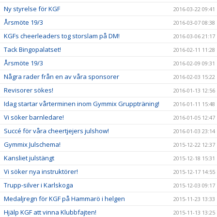
Ny styrelse för KGF
2016-03-22 09:41
Årsmöte 19/3
2016-03-07 08:38
KGFs cheerleaders tog storslam på DM!
2016-03-06 21:17
Tack Bingopalatset!
2016-02-11 11:28
Årsmöte 19/3
2016-02-09 09:31
Några rader från en av våra sponsorer
2016-02-03 15:22
Revisorer sökes!
2016-01-13 12:56
Idag startar vårterminen inom Gymmix Gruppträning!
2016-01-11 15:48
Vi söker barnledare!
2016-01-05 12:47
Succé för våra cheertjejers julshow!
2016-01-03 23:14
Gymmix Julschema!
2015-12-22 12:37
Kansliet julstängt
2015-12-18 15:31
Vi söker nya instruktörer!
2015-12-17 14:55
Trupp-silver i Karlskoga
2015-12-03 09:17
Medaljregn för KGF på Hammarö i helgen
2015-11-23 13:33
Hjälp KGF att vinna Klubbfajten!
2015-11-13 13:25