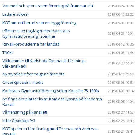
Var med och sponsra en förening på frammarsch!
2019-06-24 10:24
Ledare sökes!
2019-06-10 22:52
KGF omcertifierad som en trygg förening
2019-05-08 08:00
Påminnelse! Dagläger med Karlstads
2019-04-29 16:01
Gymnastikförening i sommar
Ravelli-produkterna har landat!
2019-04-12 10:35
TACK!
2019-04-08 17:58
Välkommen till Karlstads Gymnastikförenings
2019-03-27 14:30
vårkavalkad!
Ny styrelse efter helgens årsmöte
2019-03-10 19:58
CheerXplosion i media
2019-03-08 10:51
Karlstads Gymnastikförening söker Kanslist 75-100%
2019-03-08 10:16
Än finns det platser kvar! Kom och lyssna på bröderna
2019-03-05 14:04
Ravelli
Vårrensning på kansliet!
2019-02-27 11:53
Inför årsmötet 9/3
2019-02-25 12:49
KGF bjuder in föreläsning med Thomas och Andreas
2019-02-21 08:41
Ravelli!