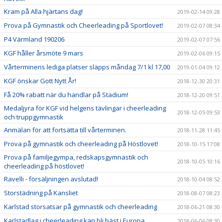
Kram på Alla hjärtans dag!
2019-02-14 09:28
Prova på Gymnastik och Cheerleading på Sportlovet!
2019-02-07 08:34
P4 Värmland 190206
2019-02-07 07:56
KGF håller årsmöte 9 mars
2019-02-06 09:15
Vårterminens lediga platser släpps måndag 7/1 kl 17,00
2019-01-04 09:12
KGF önskar Gott Nytt År!
2018-12-30 20:31
Få 20% rabatt när du handlar på Stadium!
2018-12-20 09:51
Medaljyra för KGF vid helgens tävlingar i cheerleading
2018-12-05 09:53
och truppgymnastik
Anmälan för att fortsätta till vårterminen.
2018-11-28 11:45
Prova på gymnastik och cheerleading på Höstlovet!
2018-10-15 17:08
Prova på familjegympa, redskapsgymnastik och
2018-10-05 10:16
cheerleading på höstlovet!
Ravelli - försäljningen avslutad!
2018-10-04 08:52
Storstädning på Kansliet
2018-08-07 08:23
Karlstad storsatsar på gymnastik och cheerleading
2018-06-21 08:30
Karlstadlag i cheerleading kan bli bäst i Europa
2018-06-06 08:30