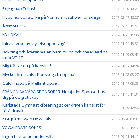
Pojkgrupp Tellus!
2017-02-20 10:21
Hopprep och styrka på Norrstrandsskolan onsdagar
2017-02-17 15:27
Årsmöte 11/3
2017-02-15 11:53
NY LOKAL!
2017-01-26 15:36
Intresserad av styrelseuppdrag?
2017-01-24 13:30
Bokning och Återanmälan barn, trupp och cheerleading
2017-01-19 08:42
inför VT-17
Mig träffar du på kansliet!
2017-01-17 14:24
Mycket fin insats i Karlskoga truppcup!
2016-11-28 08:27
Guld i hopp på Mellantruppen
2016-11-17 08:58
FRÅN EN AV VÅRA SPONSORER: Nu bjuder Sponsorhuset
2016-11-16 11:34
dig på ett gratisköp!!
Karlstads Gymnastikförening söker driven kanslist för
2016-11-09 12:56
föräldravik
KGF på mässan Liv & Hälsa
2016-10-20 09:09
YOGALEDARE SÖKES!
2016-10-12 15:17
Ingen telefontid under v.39
2016-09-21 14:19