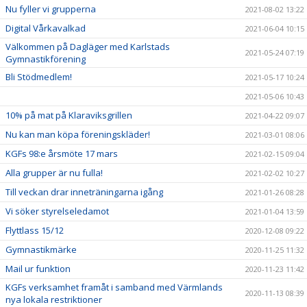
Nu fyller vi grupperna
2021-08-02 13:22
Digital Vårkavalkad
2021-06-04 10:15
Välkommen på Dagläger med Karlstads
2021-05-24 07:19
Gymnastikförening
Bli Stödmedlem!
2021-05-17 10:24
2021-05-06 10:43
10% på mat på Klaraviksgrillen
2021-04-22 09:07
Nu kan man köpa föreningskläder!
2021-03-01 08:06
KGFs 98:e årsmöte 17 mars
2021-02-15 09:04
Alla grupper är nu fulla!
2021-02-02 10:27
Till veckan drar inneträningarna igång
2021-01-26 08:28
Vi söker styrelseledamot
2021-01-04 13:59
Flyttlass 15/12
2020-12-08 09:22
Gymnastikmärke
2020-11-25 11:32
Mail ur funktion
2020-11-23 11:42
KGFs verksamhet framåt i samband med Värmlands
2020-11-13 08:39
nya lokala restriktioner