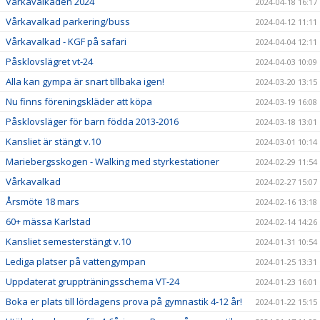
Vårkavalkaden 2024
2024-04-18 16:17
Vårkavalkad parkering/buss
2024-04-12 11:11
Vårkavalkad - KGF på safari
2024-04-04 12:11
Påsklovslägret vt-24
2024-04-03 10:09
Alla kan gympa är snart tillbaka igen!
2024-03-20 13:15
Nu finns föreningskläder att köpa
2024-03-19 16:08
Påsklovsläger för barn födda 2013-2016
2024-03-18 13:01
Kansliet är stängt v.10
2024-03-01 10:14
Mariebergsskogen - Walking med styrkestationer
2024-02-29 11:54
Vårkavalkad
2024-02-27 15:07
Årsmöte 18 mars
2024-02-16 13:18
60+ mässa Karlstad
2024-02-14 14:26
Kansliet semesterstängt v.10
2024-01-31 10:54
Lediga platser på vattengympan
2024-01-25 13:31
Uppdaterat gruppträningsschema VT-24
2024-01-23 16:01
Boka er plats till lördagens prova på gymnastik 4-12 år!
2024-01-22 15:15