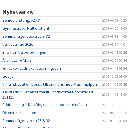
Nyhetsarkiv
PRISER & TERMINSTIDER
Semesterstängt v27-31
2026-06-26 10:20
BLI LEDARE
Gymnastik på Nattidrotten!
2026-04-20 18:00
Sommarläger vecka 25 & 32
FÖRENINGSKOLLEKTION
2026-03-31 11:09
Vårkavalkad 2026
2026-03-09 11:01
HYRA KGF-LOKALEN
Info från Valberedningen
2026-02-11 09:25
Årsmöte 16 Mars
2026-02-09 09:56
SPONSORER
Fritidskortet direkt i betalningsvyn
2026-01-13 08:34
FRITIDSKORTET
God Jul!
2025-12-23 08:09
Vi har skapat en bössa tillsammans med Musikhjälpen
2025-11-06 09:15
Karlstads GF är anslutna till Fritidskortet uppdaterad
2025-11-03 18:00
251125
Stötta oss i Jul! Köp Bingolott till uppesittarkvällen!
2025-10-16 11:41
Föreningskollektion
2025-05-02 18:55
Sommarläger vecka 25 & 32
2025-04-24 08:00