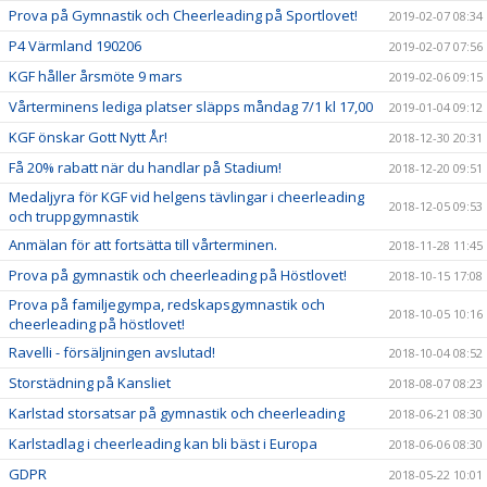
Prova på Gymnastik och Cheerleading på Sportlovet!
2019-02-07 08:34
P4 Värmland 190206
2019-02-07 07:56
KGF håller årsmöte 9 mars
2019-02-06 09:15
Vårterminens lediga platser släpps måndag 7/1 kl 17,00
2019-01-04 09:12
KGF önskar Gott Nytt År!
2018-12-30 20:31
Få 20% rabatt när du handlar på Stadium!
2018-12-20 09:51
Medaljyra för KGF vid helgens tävlingar i cheerleading
2018-12-05 09:53
och truppgymnastik
Anmälan för att fortsätta till vårterminen.
2018-11-28 11:45
Prova på gymnastik och cheerleading på Höstlovet!
2018-10-15 17:08
Prova på familjegympa, redskapsgymnastik och
2018-10-05 10:16
cheerleading på höstlovet!
Ravelli - försäljningen avslutad!
2018-10-04 08:52
Storstädning på Kansliet
2018-08-07 08:23
Karlstad storsatsar på gymnastik och cheerleading
2018-06-21 08:30
Karlstadlag i cheerleading kan bli bäst i Europa
2018-06-06 08:30
GDPR
2018-05-22 10:01