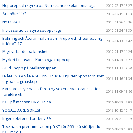
Hopprep och styrka på Norrstrandsskolan onsdagar
2017-02-17 15:27
Årsmöte 11/3
2017-02-15 11:53
NY LOKAL!
2017-01-26 15:36
Intresserad av styrelseuppdrag?
2017-01-24 13:30
Bokning och Återanmälan barn, trupp och cheerleading
2017-01-19 08:42
inför VT-17
Mig träffar du på kansliet!
2017-01-17 14:24
Mycket fin insats i Karlskoga truppcup!
2016-11-28 08:27
Guld i hopp på Mellantruppen
2016-11-17 08:58
FRÅN EN AV VÅRA SPONSORER: Nu bjuder Sponsorhuset
2016-11-16 11:34
dig på ett gratisköp!!
Karlstads Gymnastikförening söker driven kanslist för
2016-11-09 12:56
föräldravik
KGF på mässan Liv & Hälsa
2016-10-20 09:09
YOGALEDARE SÖKES!
2016-10-12 15:17
Ingen telefontid under v.39
2016-09-21 14:19
Teckna en prenumeration på KT för 266:- så stödjer du
2016-08-30 15:09
KGF med 133:-