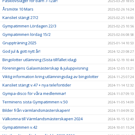
Påsklovsläger för barn 7-12år!
2025-03-29 18:05
Årsmöte 10 Mars
2025-02-26 16:24
Kansliet stängt 27/2
2025-02-25 14:00
Gympatimmen Lördagen 22/3
2025-02-25 10:56
Gympatimmen lördag 15/2
2025-02-06 08:58
Gruppträning 2025
2025-01-14 10:53
God jul & gott nytt år!
2024-12-23 08:27
Bingolotter utlämning (Sista tillfället idag)
2024-12-19 10:44
Föreningens Galaxmästerskap & juluppvisning
2024-12-05 13:21
Viktig information kring utlämningsdag av bingolotter
2024-11-25 07:24
Kansliet stängt v.47 + nya telefontider
2024-11-14 12:32
Gympa-disco för våra medlemmar!
2024-11-07 09:13
Terminens sista Gympatimmen v.50
2024-11-05 14:09
Bilder från värmlandsmästerskapen!
2024-11-04 09:32
Välkomna till Värmlandsmästerskapen 2024
2024-10-15 12:43
Gympatimmen v.42
2024-10-01 15:24