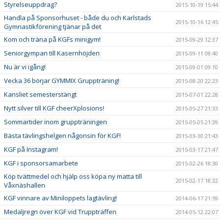
Styrelseuppdrag?
2015-10-19 15:44
Handla på Sponsorhuset - både du och Karlstads
2015-10-16 12:45
Gymnastikförening tjänar på det
Kom och träna på KGFs minigym!
2015-09-29 12:37
Seniorgympan till Kasernhöjden
2015-09-11 08:40
Nu är vi igång!
2015-09-01 09:10
Vecka 36 börjar GYMMIX Gruppträning!
2015-08-20 22:23
Kansliet semesterstängt
2015-07-01 22:28
Nytt silver till KGF cheerXplosions!
2015-05-27 21:33
Sommartider inom gruppträningen
2015-05-05 21:39
Bästa tävlingshelgen någonsin för KGF!
2015-03-30 21:43
KGF på Instagram!
2015-03-17 21:47
KGF i sponsorsamarbete
2015-02-26 18:30
Köp tvättmedel och hjälp oss köpa ny matta till
2015-02-17 18:32
Våxnäshallen
KGF vinnare av Miniloppets lagtävling!
2014-06-17 21:59
Medaljregn över KGF vid Truppträffen
2014-05-12 22:07