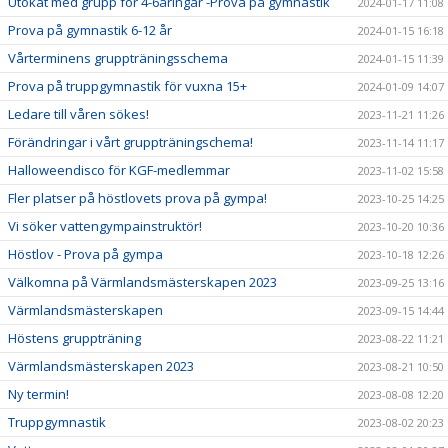
Utökat med grupp för 4-6åringar -Prova på gymnastik
2024-01-17 11:08
Prova på gymnastik 6-12 år
2024-01-15 16:18
Vårterminens gruppträningsschema
2024-01-15 11:39
Prova på truppgymnastik för vuxna 15+
2024-01-09 14:07
Ledare till våren sökes!
2023-11-21 11:26
Förändringar i vårt gruppträningschema!
2023-11-14 11:17
Halloweendisco för KGF-medlemmar
2023-11-02 15:58
Fler platser på höstlovets prova på gympa!
2023-10-25 14:25
Vi söker vattengympainstruktör!
2023-10-20 10:36
Höstlov - Prova på gympa
2023-10-18 12:26
Välkomna på Värmlandsmästerskapen 2023
2023-09-25 13:16
Värmlandsmästerskapen
2023-09-15 14:44
Höstens gruppträning
2023-08-22 11:21
Värmlandsmästerskapen 2023
2023-08-21 10:50
Ny termin!
2023-08-08 12:20
Truppgymnastik
2023-08-02 20:23