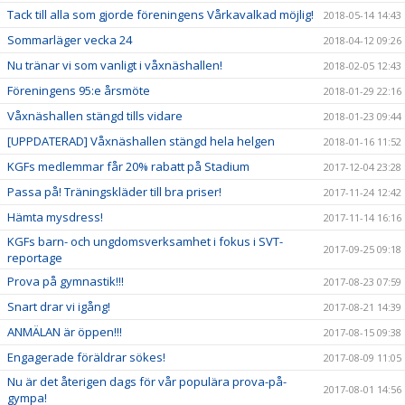
Tack till alla som gjorde föreningens Vårkavalkad möjlig!
2018-05-14 14:43
Sommarläger vecka 24
2018-04-12 09:26
Nu tränar vi som vanligt i våxnäshallen!
2018-02-05 12:43
Föreningens 95:e årsmöte
2018-01-29 22:16
Våxnäshallen stängd tills vidare
2018-01-23 09:44
[UPPDATERAD] Våxnäshallen stängd hela helgen
2018-01-16 11:52
KGFs medlemmar får 20% rabatt på Stadium
2017-12-04 23:28
Passa på! Träningskläder till bra priser!
2017-11-24 12:42
Hämta mysdress!
2017-11-14 16:16
KGFs barn- och ungdomsverksamhet i fokus i SVT-
2017-09-25 09:18
reportage
Prova på gymnastik!!!
2017-08-23 07:59
Snart drar vi igång!
2017-08-21 14:39
ANMÄLAN är öppen!!!
2017-08-15 09:38
Engagerade föräldrar sökes!
2017-08-09 11:05
Nu är det återigen dags för vår populära prova-på-
2017-08-01 14:56
gympa!