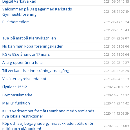
Digital Vårkavalkad
2021-06-04 10:15
Välkommen på Dagläger med Karlstads
2021-05-24 07:19
Gymnastikförening
Bli Stödmedlem!
2021-05-17 10:24
2021-05-06 10:43
10% på mat på Klaraviksgrillen
2021-04-22 09:07
Nu kan man köpa föreningskläder!
2021-03-01 08:06
KGFs 98:e årsmöte 17 mars
2021-02-15 09:04
Alla grupper är nu fulla!
2021-02-02 10:27
Till veckan drar inneträningarna igång
2021-01-26 08:28
Vi söker styrelseledamot
2021-01-04 13:59
Flyttlass 15/12
2020-12-08 09:22
Gymnastikmärke
2020-11-25 11:32
Mail ur funktion
2020-11-23 11:42
KGFs verksamhet framåt i samband med Värmlands
2020-11-13 08:39
nya lokala restriktioner
Köp och sälj begagnade gymnastikkläder, bättre för
2020-10-26 14:09
miljön och plånboken!