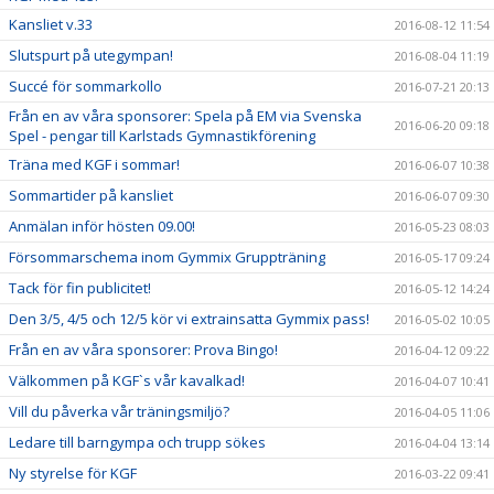
Kansliet v.33
2016-08-12 11:54
Slutspurt på utegympan!
2016-08-04 11:19
Succé för sommarkollo
2016-07-21 20:13
Från en av våra sponsorer: Spela på EM via Svenska
2016-06-20 09:18
Spel - pengar till Karlstads Gymnastikförening
Träna med KGF i sommar!
2016-06-07 10:38
Sommartider på kansliet
2016-06-07 09:30
Anmälan inför hösten 09.00!
2016-05-23 08:03
Försommarschema inom Gymmix Gruppträning
2016-05-17 09:24
Tack för fin publicitet!
2016-05-12 14:24
Den 3/5, 4/5 och 12/5 kör vi extrainsatta Gymmix pass!
2016-05-02 10:05
Från en av våra sponsorer: Prova Bingo!
2016-04-12 09:22
Välkommen på KGF`s vår kavalkad!
2016-04-07 10:41
Vill du påverka vår träningsmiljö?
2016-04-05 11:06
Ledare till barngympa och trupp sökes
2016-04-04 13:14
Ny styrelse för KGF
2016-03-22 09:41