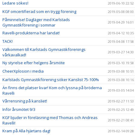
Ledare sökes!
2019-06-10 22:52
KGF omcertifierad som en trygg förening
2019-05-08 08:00
Påminnelse! Dagläger med Karlstads
2019-04-29 16:01
Gymnastikförening i sommar
Ravelli-produkterna har landat!
2019-04-12 10:35
TACK!
2019-04-08 17:58
Välkommen till Karlstads Gymnastikförenings
2019-03-27 14:30
vårkavalkad!
Ny styrelse efter helgens årsmöte
2019-03-10 19:58
CheerXplosion i media
2019-03-08 10:51
Karlstads Gymnastikförening söker Kanslist 75-100%
2019-03-08 10:16
Än finns det platser kvar! Kom och lyssna på bröderna
2019-03-05 14:04
Ravelli
Vårrensning på kansliet!
2019-02-27 11:53
Inför årsmötet 9/3
2019-02-25 12:49
KGF bjuder in föreläsning med Thomas och Andreas
2019-02-21 08:41
Ravelli!
Kram på Alla hjärtans dag!
2019-02-14 09:28