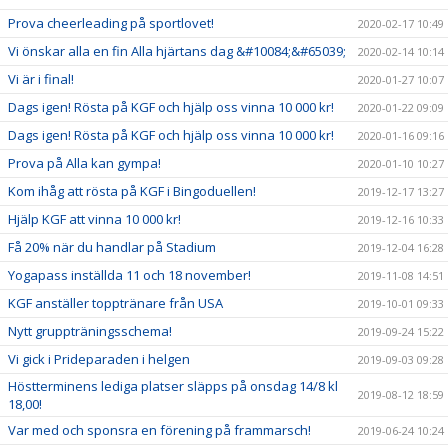
Prova cheerleading på sportlovet!
2020-02-17 10:49
Vi önskar alla en fin Alla hjärtans dag &#10084;&#65039;
2020-02-14 10:14
Vi är i final!
2020-01-27 10:07
Dags igen! Rösta på KGF och hjälp oss vinna 10 000 kr!
2020-01-22 09:09
Dags igen! Rösta på KGF och hjälp oss vinna 10 000 kr!
2020-01-16 09:16
Prova på Alla kan gympa!
2020-01-10 10:27
Kom ihåg att rösta på KGF i Bingoduellen!
2019-12-17 13:27
Hjälp KGF att vinna 10 000 kr!
2019-12-16 10:33
Få 20% när du handlar på Stadium
2019-12-04 16:28
Yogapass inställda 11 och 18 november!
2019-11-08 14:51
KGF anställer topptränare från USA
2019-10-01 09:33
Nytt gruppträningsschema!
2019-09-24 15:22
Vi gick i Prideparaden i helgen
2019-09-03 09:28
Höstterminens lediga platser släpps på onsdag 14/8 kl
2019-08-12 18:59
18,00!
Var med och sponsra en förening på frammarsch!
2019-06-24 10:24