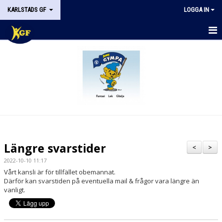
KARLSTADS GF
LOGGA IN
START
OM KGF
STYRELSEN
DOKUMENT
HISTORIK
Längre svarstider
<
>
NYHETER
2022-10-10 11:17
Vårt kansli är för tillfället obemannat.
KALENDER
Därför kan svarstiden på eventuella mail & frågor vara längre än
vanligt.
STÖDMEDLEM
KONTAKT