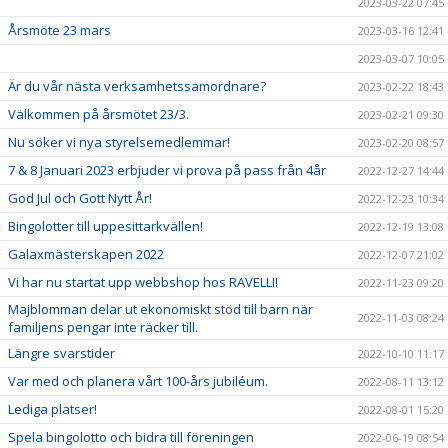
2023-03-22 07:45
Årsmöte 23 mars
2023-03-16 12:41
2023-03-07 10:05
Är du vår nästa verksamhetssamordnare?
2023-02-22 18:43
Välkommen på årsmötet 23/3.
2023-02-21 09:30
Nu söker vi nya styrelsemedlemmar!
2023-02-20 08:57
7 & 8 Januari 2023 erbjuder vi prova på pass från 4år
2022-12-27 14:44
God Jul och Gott Nytt År!
2022-12-23 10:34
Bingolotter till uppesittarkvällen!
2022-12-19 13:08
Galaxmästerskapen 2022
2022-12-07 21:02
Vi har nu startat upp webbshop hos RAVELLI!
2022-11-23 09:20
Majblomman delar ut ekonomiskt stöd till barn när
2022-11-03 08:24
familjens pengar inte räcker till.
Längre svarstider
2022-10-10 11:17
Var med och planera vårt 100-års jubiléum.
2022-08-11 13:12
Lediga platser!
2022-08-01 15:20
Spela bingolotto och bidra till föreningen
2022-06-19 08:54