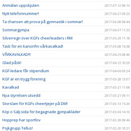
Anmälan uppskjuten
2017-07-12 08:13
Nytt telefonnummer!
2017-06-21 09:23
Ta chansen att prova på gymnastik i sommar!
2017-06-08 08:44
Sommargympa
2017-06-07 11:35
Silverregn över KGFs cheerleaders i RM
2017-05-29 11:18
Tack för en kanonfin vårkavalkad!
2017-05-08 16:38
VÅRKAVALKAD!!!
2017-04-25 08:40
Glad påsk!
2017-04-12 10:29
KGF-ledare får stipendium
2017-04-06 09:24
KGF är en trygg förening
2017-03-28 13:07
Kavalkad
2017-03-21 11:08
Nya styrelsen utsedd
2017-03-21 09:11
Storslam för KGFs cheertjejer på DM!
2017-03-13 15:20
Köp o Sälj-sida för begagnade gympakläder
2017-03-06 14:10
Hopprep har sportlov
2017-02-28 08:46
Pojkgrupp Tellus!
2017-02-20 10:21