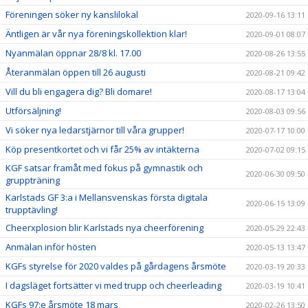
Föreningen söker ny kanslilokal
2020-09-16 13:11
Äntligen är vår nya föreningskollektion klar!
2020-09-01 08:07
Nyanmälan öppnar 28/8 kl. 17.00
2020-08-26 13:55
Återanmälan öppen till 26 augusti
2020-08-21 09:42
Vill du bli engagera dig? Bli domare!
2020-08-17 13:04
Utförsäljning!
2020-08-03 09:56
Vi söker nya ledarstjärnor till våra grupper!
2020-07-17 10:00
Köp presentkortet och vi får 25% av intäkterna
2020-07-02 09:15
KGF satsar framåt med fokus på gymnastik och
2020-06-30 09:50
gruppträning
Karlstads GF 3:a i Mellansvenskas första digitala
2020-06-15 13:09
trupptävling!
Cheerxplosion blir Karlstads nya cheerförening
2020-05-29 22:43
Anmälan inför hösten
2020-05-13 13:47
KGFs styrelse för 2020 valdes på gårdagens årsmöte
2020-03-19 20:33
I dagsläget fortsätter vi med trupp och cheerleading
2020-03-19 10:41
KGFs 97:e årsmöte 18 mars
2020-02-26 13:50