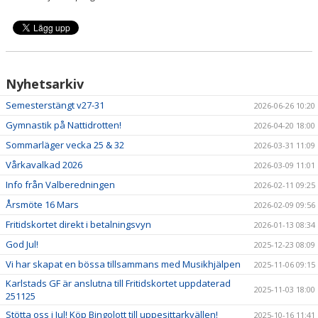
Nyhetsarkiv
Semesterstängt v27-31
2026-06-26 10:20
Gymnastik på Nattidrotten!
2026-04-20 18:00
Sommarläger vecka 25 & 32
2026-03-31 11:09
Vårkavalkad 2026
2026-03-09 11:01
Info från Valberedningen
2026-02-11 09:25
Årsmöte 16 Mars
2026-02-09 09:56
Fritidskortet direkt i betalningsvyn
2026-01-13 08:34
God Jul!
2025-12-23 08:09
Vi har skapat en bössa tillsammans med Musikhjälpen
2025-11-06 09:15
Karlstads GF är anslutna till Fritidskortet uppdaterad
2025-11-03 18:00
251125
Stötta oss i Jul! Köp Bingolott till uppesittarkvällen!
2025-10-16 11:41