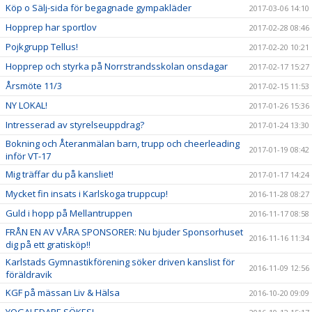
Köp o Sälj-sida för begagnade gympakläder
2017-03-06 14:10
Hopprep har sportlov
2017-02-28 08:46
Pojkgrupp Tellus!
2017-02-20 10:21
Hopprep och styrka på Norrstrandsskolan onsdagar
2017-02-17 15:27
Årsmöte 11/3
2017-02-15 11:53
NY LOKAL!
2017-01-26 15:36
Intresserad av styrelseuppdrag?
2017-01-24 13:30
Bokning och Återanmälan barn, trupp och cheerleading
2017-01-19 08:42
inför VT-17
Mig träffar du på kansliet!
2017-01-17 14:24
Mycket fin insats i Karlskoga truppcup!
2016-11-28 08:27
Guld i hopp på Mellantruppen
2016-11-17 08:58
FRÅN EN AV VÅRA SPONSORER: Nu bjuder Sponsorhuset
2016-11-16 11:34
dig på ett gratisköp!!
Karlstads Gymnastikförening söker driven kanslist för
2016-11-09 12:56
föräldravik
KGF på mässan Liv & Hälsa
2016-10-20 09:09
YOGALEDARE SÖKES!