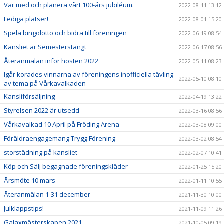
Var med och planera vårt 100-års jubiléum.
2022-08-11 13:12
Lediga platser!
2022-08-01 15:20
Spela bingolotto och bidra till föreningen
2022-06-19 08:54
Kansliet är Semesterstängt
2022-06-17 08:56
Återanmälan inför hösten 2022
2022-05-11 08:23
Igår korades vinnarna av föreningens inofficiella tävling
2022-05-10 08:10
av tema på Vårkavalkaden
Kansliförsäljning
2022-04-19 13:22
Styrelsen 2022 är utsedd
2022-03-16 08:56
Vårkavalkad 10 April på Fröding Arena
2022-03-08 09:00
Föräldraengagemang Trygg Förening
2022-03-02 08:54
storstädning på kansliet
2022-02-07 10:41
Köp och Sälj begagnade föreningskläder
2022-01-25 15:20
Årsmöte 10 mars
2022-01-11 10:55
Återanmälan 1-31 december
2021-11-30 10:00
Julklappstips!
2021-11-09 11:26
Galaxmästerskapen 2021
2021-10-05 09:19