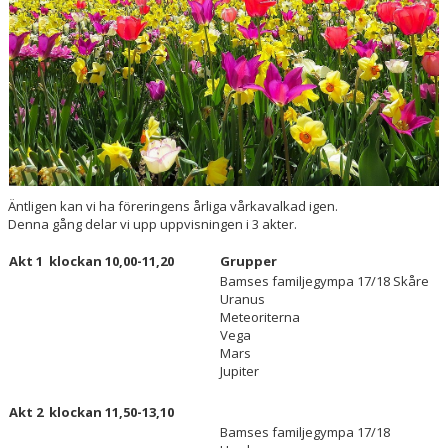
PRISER & TERMINSTIDER
BLI LEDARE
FÖRENINGSKOLLEKTION
HYRA KGF-LOKALEN
Äntligen kan vi ha föreringens årliga vårkavalkad igen.
SPONSORER
Denna gång delar vi upp uppvisningen i 3 akter.
FRITIDSKORTET
Akt 1 klockan 10,00-11,20
Grupper
Bamses familjegympa 17/18 Skåre
Uranus
Meteoriterna
Vega
Mars
Jupiter
Akt 2 klockan 11,50-13,10
Bamses familjegympa 17/18