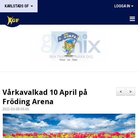
KARLSTADS GF
LOGGA IN
START
OM KGF
STYRELSEN
DOKUMENT
HISTORIK
Vårkavalkad 10 April på
<
>
NYHETER
Fröding Arena
2022-03-08 09:00
KALENDER
STÖDMEDLEM
KONTAKT