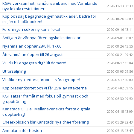
KGFs verksamhet framåt i samband med Värmlands
2020-11-13 08:39
nya lokala restriktioner
Köp och sälj begagnade gymnastikkläder, bättre för
2020-10-26 14:09
miljön och plånboken!
Föreningen söker ny kanslilokal
2020-09-16 13:11
Äntligen är vår nya föreningskollektion klar!
2020-09-01 08:07
Nyanmälan öppnar 28/8 kl. 17.00
2020-08-26 13:55
Återanmälan öppen till 26 augusti
2020-08-21 09:42
Vill du bli engagera dig? Bli domare!
2020-08-17 13:04
Utförsäljning!
2020-08-03 09:56
Vi söker nya ledarstjärnor till våra grupper!
2020-07-17 10:00
Köp presentkortet och vi får 25% av intäkterna
2020-07-02 09:15
KGF satsar framåt med fokus på gymnastik och
2020-06-30 09:50
gruppträning
Karlstads GF 3:a i Mellansvenskas första digitala
2020-06-15 13:09
trupptävling!
Cheerxplosion blir Karlstads nya cheerförening
2020-05-29 22:43
Anmälan inför hösten
2020-05-13 13:47