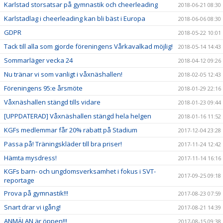
Karlstad storsatsar på gymnastik och cheerleading
2018-06-21 08:30
Karlstadlag i cheerleading kan bli bäst i Europa
2018-06-06 08:30
GDPR
2018-05-22 10:01
Tack till alla som gjorde föreningens Vårkavalkad möjlig!
2018-05-14 14:43
Sommarläger vecka 24
2018-04-12 09:26
Nu tränar vi som vanligt i våxnäshallen!
2018-02-05 12:43
Föreningens 95:e årsmöte
2018-01-29 22:16
Våxnäshallen stängd tills vidare
2018-01-23 09:44
[UPPDATERAD] Våxnäshallen stängd hela helgen
2018-01-16 11:52
KGFs medlemmar får 20% rabatt på Stadium
2017-12-04 23:28
Passa på! Träningskläder till bra priser!
2017-11-24 12:42
Hämta mysdress!
2017-11-14 16:16
KGFs barn- och ungdomsverksamhet i fokus i SVT-
2017-09-25 09:18
reportage
Prova på gymnastik!!!
2017-08-23 07:59
Snart drar vi igång!
2017-08-21 14:39
ANMÄLAN är öppen!!!
2017-08-15 09:38