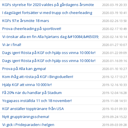
KGFs styrelse för 2020 valdes på gårdagens årsmöte
2020-03-19 20:33
I dagsläget fortsätter vi med trupp och cheerleading
2020-03-19 10:41
KGFs 97:e årsmöte 18 mars
2020-02-26 13:50
Prova cheerleading på sportlovet!
2020-02-17 10:49
Vi önskar alla en fin Alla hjärtans dag &#10084;&#65039;
2020-02-14 10:14
Vi är i final!
2020-01-27 10:07
Dags igen! Rösta på KGF och hjälp oss vinna 10 000 kr!
2020-01-22 09:09
Dags igen! Rösta på KGF och hjälp oss vinna 10 000 kr!
2020-01-16 09:16
Prova på Alla kan gympa!
2020-01-10 10:27
Kom ihåg att rösta på KGF i Bingoduellen!
2019-12-17 13:27
Hjälp KGF att vinna 10 000 kr!
2019-12-16 10:33
Få 20% när du handlar på Stadium
2019-12-04 16:28
Yogapass inställda 11 och 18 november!
2019-11-08 14:51
KGF anställer topptränare från USA
2019-10-01 09:33
Nytt gruppträningsschema!
2019-09-24 15:22
Vi gick i Prideparaden i helgen
2019-09-03 09:28