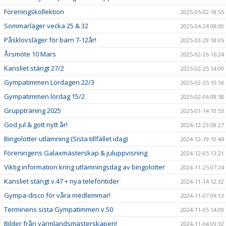
Föreningskollektion
2025-05-02 18:55
Sommarläger vecka 25 & 32
2025-04-24 08:00
Påsklovsläger för barn 7-12år!
2025-03-29 18:05
Årsmöte 10 Mars
2025-02-26 16:24
Kansliet stängt 27/2
2025-02-25 14:00
Gympatimmen Lördagen 22/3
2025-02-25 10:56
Gympatimmen lördag 15/2
2025-02-06 08:58
Gruppträning 2025
2025-01-14 10:53
God jul & gott nytt år!
2024-12-23 08:27
Bingolotter utlämning (Sista tillfället idag)
2024-12-19 10:44
Föreningens Galaxmästerskap & juluppvisning
2024-12-05 13:21
Viktig information kring utlämningsdag av bingolotter
2024-11-25 07:24
Kansliet stängt v.47 + nya telefontider
2024-11-14 12:32
Gympa-disco för våra medlemmar!
2024-11-07 09:13
Terminens sista Gympatimmen v.50
2024-11-05 14:09
Bilder från värmlandsmästerskapen!
2024-11-04 09:32