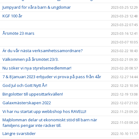
Jumpyard för våra barn & ungdomar
2023-03-25 12:29
KGF 100 år
2023-03-23 12:48
2023-03-22 07:45
Årsmöte 23 mars
2023-03-16 12:41
2023-03-07 10:05
Är du vår nästa verksamhetssamordnare?
2023-02-22 18:43
Välkommen på årsmötet 23/3.
2023-02-21 09:30
Nu söker vi nya styrelsemedlemmar!
2023-02-20 08:57
7 & 8 Januari 2023 erbjuder vi prova på pass från 4år
2022-12-27 14:44
God Jul och Gott Nytt År!
2022-12-23 10:34
Bingolotter till uppesittarkvällen!
2022-12-19 13:08
Galaxmästerskapen 2022
2022-12-07 21:02
Vi har nu startat upp webbshop hos RAVELLI!
2022-11-23 09:20
Majblomman delar ut ekonomiskt stöd till barn när
2022-11-03 08:24
familjens pengar inte räcker till.
Längre svarstider
2022-10-10 11:17