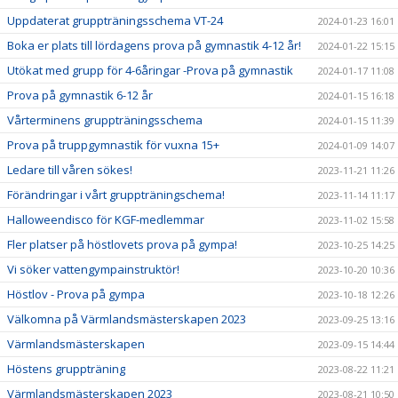
Uppdaterat gruppträningsschema VT-24
2024-01-23 16:01
Boka er plats till lördagens prova på gymnastik 4-12 år!
2024-01-22 15:15
Utökat med grupp för 4-6åringar -Prova på gymnastik
2024-01-17 11:08
Prova på gymnastik 6-12 år
2024-01-15 16:18
Vårterminens gruppträningsschema
2024-01-15 11:39
Prova på truppgymnastik för vuxna 15+
2024-01-09 14:07
Ledare till våren sökes!
2023-11-21 11:26
Förändringar i vårt gruppträningschema!
2023-11-14 11:17
Halloweendisco för KGF-medlemmar
2023-11-02 15:58
Fler platser på höstlovets prova på gympa!
2023-10-25 14:25
Vi söker vattengympainstruktör!
2023-10-20 10:36
Höstlov - Prova på gympa
2023-10-18 12:26
Välkomna på Värmlandsmästerskapen 2023
2023-09-25 13:16
Värmlandsmästerskapen
2023-09-15 14:44
Höstens gruppträning
2023-08-22 11:21
Värmlandsmästerskapen 2023
2023-08-21 10:50