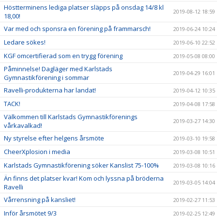
Höstterminens lediga platser släpps på onsdag 14/8 kl
2019-08-12 18:59
18,00!
Var med och sponsra en förening på frammarsch!
2019-06-24 10:24
Ledare sökes!
2019-06-10 22:52
KGF omcertifierad som en trygg förening
2019-05-08 08:00
Påminnelse! Dagläger med Karlstads
2019-04-29 16:01
Gymnastikförening i sommar
Ravelli-produkterna har landat!
2019-04-12 10:35
TACK!
2019-04-08 17:58
Välkommen till Karlstads Gymnastikförenings
2019-03-27 14:30
vårkavalkad!
Ny styrelse efter helgens årsmöte
2019-03-10 19:58
CheerXplosion i media
2019-03-08 10:51
Karlstads Gymnastikförening söker Kanslist 75-100%
2019-03-08 10:16
Än finns det platser kvar! Kom och lyssna på bröderna
2019-03-05 14:04
Ravelli
Vårrensning på kansliet!
2019-02-27 11:53
Inför årsmötet 9/3
2019-02-25 12:49