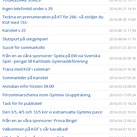
2016-10-12 15:17
Ingen telefontid under v.39
2016-09-21 14:19
Teckna en prenumeration på KT för 266:- så stödjer du
2016-08-30 15:09
KGF med 133:-
Kansliet v.33
2016-08-12 11:54
Slutspurt på utegympan!
2016-08-04 11:19
Succé för sommarkollo
2016-07-21 20:13
Från en av våra sponsorer: Spela på EM via Svenska
2016-06-20 09:18
Spel - pengar till Karlstads Gymnastikförening
Träna med KGF i sommar!
2016-06-07 10:38
Sommartider på kansliet
2016-06-07 09:30
Anmälan inför hösten 09.00!
2016-05-23 08:03
Försommarschema inom Gymmix Gruppträning
2016-05-17 09:24
Tack för fin publicitet!
2016-05-12 14:24
Den 3/5, 4/5 och 12/5 kör vi extrainsatta Gymmix pass!
2016-05-02 10:05
Från en av våra sponsorer: Prova Bingo!
2016-04-12 09:22
Välkommen på KGF`s vår kavalkad!
2016-04-07 10:41