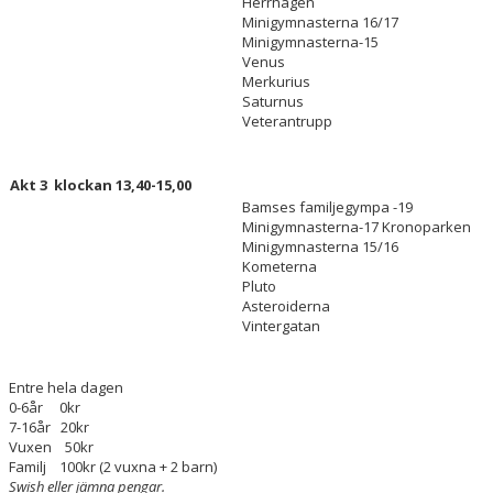
Herrhagen
Minigymnasterna 16/17
Minigymnasterna-15
Venus
Merkurius
Saturnus
Veterantrupp
Akt 3 klockan 13,40-15,00
Bamses familjegympa -19
Minigymnasterna-17 Kronoparken
Minigymnasterna 15/16
Kometerna
Pluto
Asteroiderna
Vintergatan
Entre hela dagen
0-6år 0kr
7-16år 20kr
Vuxen 50kr
Familj 100kr (2 vuxna + 2 barn)
Swish eller jämna pengar.