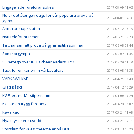
Engagerade föräldrar sökes!
2017-08-09 11:05
Nu är det återigen dags för vår populära prova-på-
2017-08-01 14:56
gympa!
Anmälan uppskjuten
2017-07-12 08:13
Nytt telefonnummer!
2017-06-21 09:23
Ta chansen att prova på gymnastik i sommar!
2017-06-08 08:44
Sommargympa
2017-06-07 11:35
Silverregn över KGFs cheerleaders i RM
2017-05-29 11:18
Tack för en kanonfin vårkavalkad!
2017-05-08 16:38
VÅRKAVALKAD!!!
2017-04-25 08:40
Glad påsk!
2017-04-12 10:29
KGF-ledare får stipendium
2017-04-06 09:24
KGF är en trygg förening
2017-03-28 13:07
Kavalkad
2017-03-21 11:08
Nya styrelsen utsedd
2017-03-21 09:11
Storslam för KGFs cheertjejer på DM!
2017-03-13 15:20