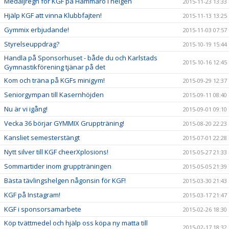
Medaljregn för KGF på Hammarö i helgen
2015-11-23 13:33
Hjälp KGF att vinna Klubbfajten!
2015-11-13 13:25
Gymmix erbjudande!
2015-11-03 07:57
Styrelseuppdrag?
2015-10-19 15:44
Handla på Sponsorhuset - både du och Karlstads
2015-10-16 12:45
Gymnastikförening tjänar på det
Kom och träna på KGFs minigym!
2015-09-29 12:37
Seniorgympan till Kasernhöjden
2015-09-11 08:40
Nu är vi igång!
2015-09-01 09:10
Vecka 36 börjar GYMMIX Gruppträning!
2015-08-20 22:23
Kansliet semesterstängt
2015-07-01 22:28
Nytt silver till KGF cheerXplosions!
2015-05-27 21:33
Sommartider inom gruppträningen
2015-05-05 21:39
Bästa tävlingshelgen någonsin för KGF!
2015-03-30 21:43
KGF på Instagram!
2015-03-17 21:47
KGF i sponsorsamarbete
2015-02-26 18:30
Köp tvättmedel och hjälp oss köpa ny matta till
2015-02-17 18:32