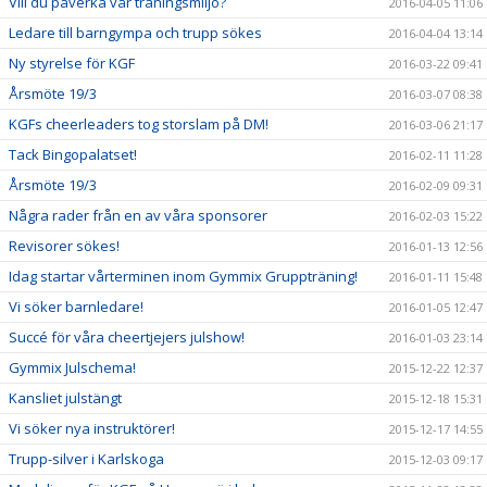
Vill du påverka vår träningsmiljö?
2016-04-05 11:06
Ledare till barngympa och trupp sökes
2016-04-04 13:14
Ny styrelse för KGF
2016-03-22 09:41
Årsmöte 19/3
2016-03-07 08:38
KGFs cheerleaders tog storslam på DM!
2016-03-06 21:17
Tack Bingopalatset!
2016-02-11 11:28
Årsmöte 19/3
2016-02-09 09:31
Några rader från en av våra sponsorer
2016-02-03 15:22
Revisorer sökes!
2016-01-13 12:56
Idag startar vårterminen inom Gymmix Gruppträning!
2016-01-11 15:48
Vi söker barnledare!
2016-01-05 12:47
Succé för våra cheertjejers julshow!
2016-01-03 23:14
Gymmix Julschema!
2015-12-22 12:37
Kansliet julstängt
2015-12-18 15:31
Vi söker nya instruktörer!
2015-12-17 14:55
Trupp-silver i Karlskoga
2015-12-03 09:17