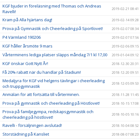
KGF bjuder in föreläsning med Thomas och Andreas
2019-02-21 08:41
Ravelli!
Kram på Alla hjärtans dag!
2019-02-14 09:28
Prova på Gymnastik och Cheerleading på Sportlovet!
2019-02-07 08:34
P4 Värmland 190206
2019-02-07 07:56
KGF håller årsmöte 9 mars
2019-02-06 09:15
Vårterminens lediga platser släpps måndag 7/1 kl 17,00
2019-01-04 09:12
KGF önskar Gott Nytt År!
2018-12-30 20:31
Få 20% rabatt när du handlar på Stadium!
2018-12-20 09:51
Medaljyra för KGF vid helgens tävlingar i cheerleading
2018-12-05 09:53
och truppgymnastik
Anmälan för att fortsätta till vårterminen.
2018-11-28 11:45
Prova på gymnastik och cheerleading på Höstlovet!
2018-10-15 17:08
Prova på familjegympa, redskapsgymnastik och
2018-10-05 10:16
cheerleading på höstlovet!
Ravelli - försäljningen avslutad!
2018-10-04 08:52
Storstädning på Kansliet
2018-08-07 08:23