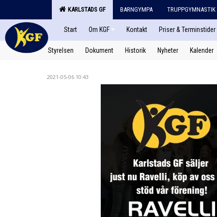
KARLSTADS GF
BARNGYMPA
TRUPPGYMNASTIK
Start
Om KGF
Kontakt
Priser & Terminstider
Styrelsen
Dokument
Historik
Nyheter
Kalender
2021-05-06 10:43