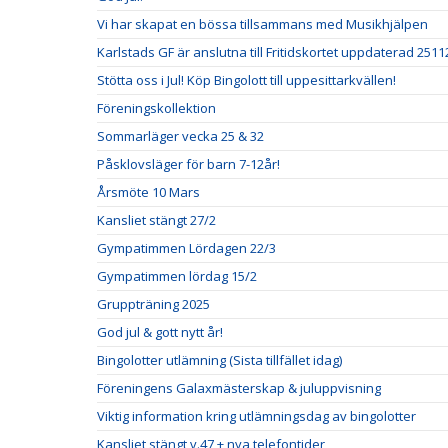
Vi har skapat en bössa tillsammans med Musikhjälpen
Karlstads GF är anslutna till Fritidskortet uppdaterad 2511
Stötta oss i Jul! Köp Bingolott till uppesittarkvällen!
Föreningskollektion
Sommarläger vecka 25 & 32
Påsklovsläger för barn 7-12år!
Årsmöte 10 Mars
Kansliet stängt 27/2
Gympatimmen Lördagen 22/3
Gympatimmen lördag 15/2
Gruppträning 2025
God jul & gott nytt år!
Bingolotter utlämning (Sista tillfället idag)
Föreningens Galaxmästerskap & juluppvisning
Viktig information kring utlämningsdag av bingolotter
Kansliet stängt v.47 + nya telefontider