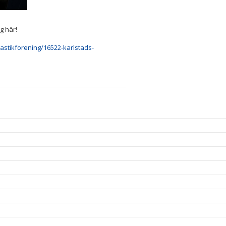
g här!
nastikforening/16522-karlstads-