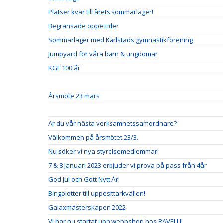
Platser kvar till årets sommarläger!
Begränsade öppettider
Sommarläger med Karlstads gymnastikförening
Jumpyard för våra barn & ungdomar
KGF 100 år
Årsmöte 23 mars
Är du vår nästa verksamhetssamordnare?
Välkommen på årsmötet 23/3.
Nu söker vi nya styrelsemedlemmar!
7 & 8 Januari 2023 erbjuder vi prova på pass från 4år
God Jul och Gott Nytt År!
Bingolotter till uppesittarkvällen!
Galaxmästerskapen 2022
Vi har nu startat upp webbshop hos RAVELLI!