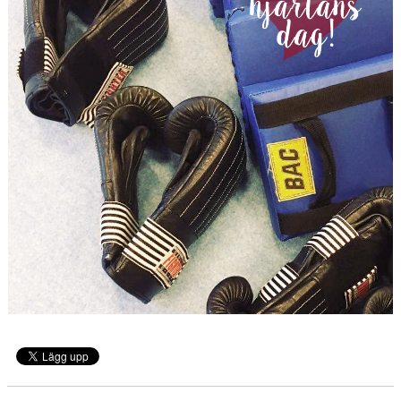
PRISER & TERMINSTIDER
BLI LEDARE
FÖRENINGSKOLLEKTION
HYRA KGF-LOKALEN
SPONSORER
FRITIDSKORTET