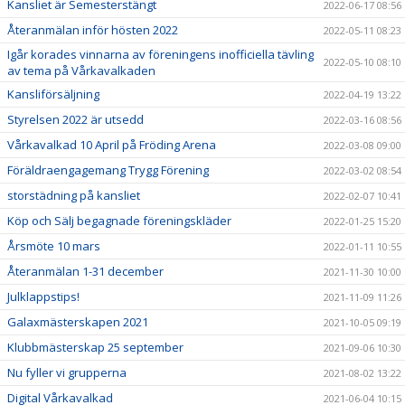
Kansliet är Semesterstängt
2022-06-17 08:56
Återanmälan inför hösten 2022
2022-05-11 08:23
Igår korades vinnarna av föreningens inofficiella tävling
2022-05-10 08:10
av tema på Vårkavalkaden
Kansliförsäljning
2022-04-19 13:22
Styrelsen 2022 är utsedd
2022-03-16 08:56
Vårkavalkad 10 April på Fröding Arena
2022-03-08 09:00
Föräldraengagemang Trygg Förening
2022-03-02 08:54
storstädning på kansliet
2022-02-07 10:41
Köp och Sälj begagnade föreningskläder
2022-01-25 15:20
Årsmöte 10 mars
2022-01-11 10:55
Återanmälan 1-31 december
2021-11-30 10:00
Julklappstips!
2021-11-09 11:26
Galaxmästerskapen 2021
2021-10-05 09:19
Klubbmästerskap 25 september
2021-09-06 10:30
Nu fyller vi grupperna
2021-08-02 13:22
Digital Vårkavalkad
2021-06-04 10:15