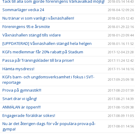
Tack till alla som gjorde föreningens Vårkavalkad möjlig!
2018-05-14 14:43
Sommarläger vecka 24
2018-04-12 09:26
Nu tränar vi som vanligt i våxnäshallen!
2018-02-05 12:43
Föreningens 95:e årsmöte
2018-01-29 22:16
Våxnäshallen stängd tills vidare
2018-01-23 09:44
[UPPDATERAD] Våxnäshallen stängd hela helgen
2018-01-16 11:52
KGFs medlemmar får 20% rabatt på Stadium
2017-12-04 23:28
Passa på! Träningskläder till bra priser!
2017-11-24 12:42
Hämta mysdress!
2017-11-14 16:16
KGFs barn- och ungdomsverksamhet i fokus i SVT-
2017-09-25 09:18
reportage
Prova på gymnastik!!!
2017-08-23 07:59
Snart drar vi igång!
2017-08-21 14:39
ANMÄLAN är öppen!!!
2017-08-15 09:38
Engagerade föräldrar sökes!
2017-08-09 11:05
Nu är det återigen dags för vår populära prova-på-
2017-08-01 14:56
gympa!