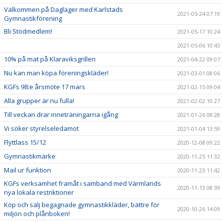
Välkommen på Dagläger med Karlstads
2021-05-24 07:19
Gymnastikförening
Bli Stödmedlem!
2021-05-17 10:24
2021-05-06 10:43
10% på mat på Klaraviksgrillen
2021-04-22 09:07
Nu kan man köpa föreningskläder!
2021-03-01 08:06
KGFs 98:e årsmöte 17 mars
2021-02-15 09:04
Alla grupper är nu fulla!
2021-02-02 10:27
Till veckan drar inneträningarna igång
2021-01-26 08:28
Vi söker styrelseledamot
2021-01-04 13:59
Flyttlass 15/12
2020-12-08 09:22
Gymnastikmärke
2020-11-25 11:32
Mail ur funktion
2020-11-23 11:42
KGFs verksamhet framåt i samband med Värmlands
2020-11-13 08:39
nya lokala restriktioner
Köp och sälj begagnade gymnastikkläder, bättre för
2020-10-26 14:09
miljön och plånboken!