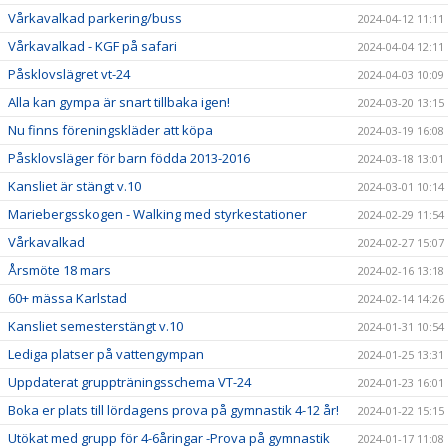
Vårkavalkad parkering/buss
2024-04-12 11:11
Vårkavalkad - KGF på safari
2024-04-04 12:11
Påsklovslägret vt-24
2024-04-03 10:09
Alla kan gympa är snart tillbaka igen!
2024-03-20 13:15
Nu finns föreningskläder att köpa
2024-03-19 16:08
Påsklovsläger för barn födda 2013-2016
2024-03-18 13:01
Kansliet är stängt v.10
2024-03-01 10:14
Mariebergsskogen - Walking med styrkestationer
2024-02-29 11:54
Vårkavalkad
2024-02-27 15:07
Årsmöte 18 mars
2024-02-16 13:18
60+ mässa Karlstad
2024-02-14 14:26
Kansliet semesterstängt v.10
2024-01-31 10:54
Lediga platser på vattengympan
2024-01-25 13:31
Uppdaterat gruppträningsschema VT-24
2024-01-23 16:01
Boka er plats till lördagens prova på gymnastik 4-12 år!
2024-01-22 15:15
Utökat med grupp för 4-6åringar -Prova på gymnastik
2024-01-17 11:08