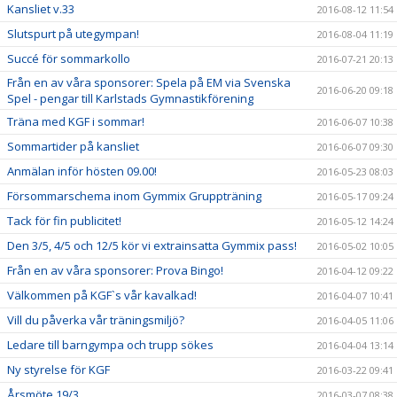
Kansliet v.33
2016-08-12 11:54
Slutspurt på utegympan!
2016-08-04 11:19
Succé för sommarkollo
2016-07-21 20:13
Från en av våra sponsorer: Spela på EM via Svenska
2016-06-20 09:18
Spel - pengar till Karlstads Gymnastikförening
Träna med KGF i sommar!
2016-06-07 10:38
Sommartider på kansliet
2016-06-07 09:30
Anmälan inför hösten 09.00!
2016-05-23 08:03
Försommarschema inom Gymmix Gruppträning
2016-05-17 09:24
Tack för fin publicitet!
2016-05-12 14:24
Den 3/5, 4/5 och 12/5 kör vi extrainsatta Gymmix pass!
2016-05-02 10:05
Från en av våra sponsorer: Prova Bingo!
2016-04-12 09:22
Välkommen på KGF`s vår kavalkad!
2016-04-07 10:41
Vill du påverka vår träningsmiljö?
2016-04-05 11:06
Ledare till barngympa och trupp sökes
2016-04-04 13:14
Ny styrelse för KGF
2016-03-22 09:41
Årsmöte 19/3
2016-03-07 08:38