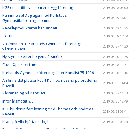
KGF omcertifierad som en trygg förening
2019-05-08 08:00
Påminnelse! Dagläger med Karlstads
2019-04-29 16:01
Gymnastikförening i sommar
Ravelli-produkterna har landat!
2019-04-12 10:35
TACK!
2019-04-08 17:58
Välkommen till Karlstads Gymnastikförenings
2019-03-27 14:30
vårkavalkad!
Ny styrelse efter helgens årsmöte
2019-03-10 19:58
CheerXplosion i media
2019-03-08 10:51
Karlstads Gymnastikförening söker Kanslist 75-100%
2019-03-08 10:16
Än finns det platser kvar! Kom och lyssna på bröderna
2019-03-05 14:04
Ravelli
Vårrensning på kansliet!
2019-02-27 11:53
Inför årsmötet 9/3
2019-02-25 12:49
KGF bjuder in föreläsning med Thomas och Andreas
2019-02-21 08:41
Ravelli!
Kram på Alla hjärtans dag!
2019-02-14 09:28