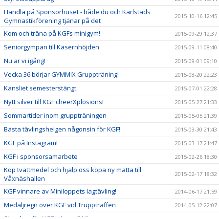
Handla på Sponsorhuset - både du och Karlstads
2015-10-16 12:45
Gymnastikförening tjänar på det
Kom och träna på KGFs minigym!
2015-09-29 12:37
Seniorgympan till Kasernhöjden
2015-09-11 08:40
Nu är vi igång!
2015-09-01 09:10
Vecka 36 börjar GYMMIX Gruppträning!
2015-08-20 22:23
Kansliet semesterstängt
2015-07-01 22:28
Nytt silver till KGF cheerXplosions!
2015-05-27 21:33
Sommartider inom gruppträningen
2015-05-05 21:39
Bästa tävlingshelgen någonsin för KGF!
2015-03-30 21:43
KGF på Instagram!
2015-03-17 21:47
KGF i sponsorsamarbete
2015-02-26 18:30
Köp tvättmedel och hjälp oss köpa ny matta till
2015-02-17 18:32
Våxnäshallen
KGF vinnare av Miniloppets lagtävling!
2014-06-17 21:59
Medaljregn över KGF vid Truppträffen
2014-05-12 22:07
Storslam för KGF i cheer-DM!
2014-03-24 22:10