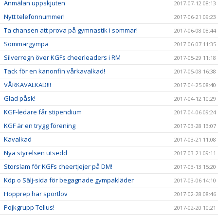
Anmälan uppskjuten
2017-07-12 08:13
Nytt telefonnummer!
2017-06-21 09:23
Ta chansen att prova på gymnastik i sommar!
2017-06-08 08:44
Sommargympa
2017-06-07 11:35
Silverregn över KGFs cheerleaders i RM
2017-05-29 11:18
Tack för en kanonfin vårkavalkad!
2017-05-08 16:38
VÅRKAVALKAD!!!
2017-04-25 08:40
Glad påsk!
2017-04-12 10:29
KGF-ledare får stipendium
2017-04-06 09:24
KGF är en trygg förening
2017-03-28 13:07
Kavalkad
2017-03-21 11:08
Nya styrelsen utsedd
2017-03-21 09:11
Storslam för KGFs cheertjejer på DM!
2017-03-13 15:20
Köp o Sälj-sida för begagnade gympakläder
2017-03-06 14:10
Hopprep har sportlov
2017-02-28 08:46
Pojkgrupp Tellus!
2017-02-20 10:21