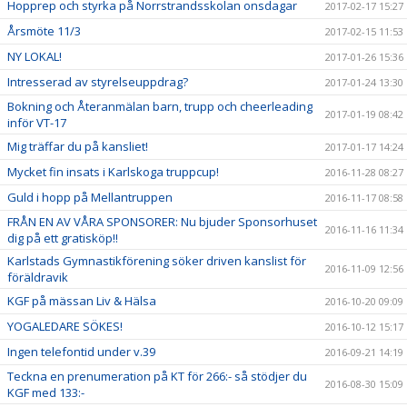
Hopprep och styrka på Norrstrandsskolan onsdagar
2017-02-17 15:27
Årsmöte 11/3
2017-02-15 11:53
NY LOKAL!
2017-01-26 15:36
Intresserad av styrelseuppdrag?
2017-01-24 13:30
Bokning och Återanmälan barn, trupp och cheerleading
2017-01-19 08:42
inför VT-17
Mig träffar du på kansliet!
2017-01-17 14:24
Mycket fin insats i Karlskoga truppcup!
2016-11-28 08:27
Guld i hopp på Mellantruppen
2016-11-17 08:58
FRÅN EN AV VÅRA SPONSORER: Nu bjuder Sponsorhuset
2016-11-16 11:34
dig på ett gratisköp!!
Karlstads Gymnastikförening söker driven kanslist för
2016-11-09 12:56
föräldravik
KGF på mässan Liv & Hälsa
2016-10-20 09:09
YOGALEDARE SÖKES!
2016-10-12 15:17
Ingen telefontid under v.39
2016-09-21 14:19
Teckna en prenumeration på KT för 266:- så stödjer du
2016-08-30 15:09
KGF med 133:-