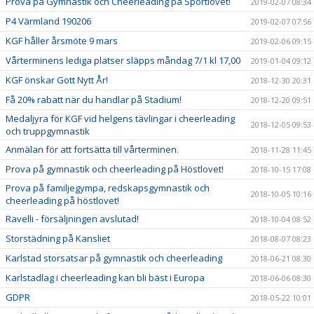
Prova på Gymnastik och Cheerleading på Sportlovet!
2019-02-07 08:34
P4 Värmland 190206
2019-02-07 07:56
KGF håller årsmöte 9 mars
2019-02-06 09:15
Vårterminens lediga platser släpps måndag 7/1 kl 17,00
2019-01-04 09:12
KGF önskar Gott Nytt År!
2018-12-30 20:31
Få 20% rabatt när du handlar på Stadium!
2018-12-20 09:51
Medaljyra för KGF vid helgens tävlingar i cheerleading
2018-12-05 09:53
och truppgymnastik
Anmälan för att fortsätta till vårterminen.
2018-11-28 11:45
Prova på gymnastik och cheerleading på Höstlovet!
2018-10-15 17:08
Prova på familjegympa, redskapsgymnastik och
2018-10-05 10:16
cheerleading på höstlovet!
Ravelli - försäljningen avslutad!
2018-10-04 08:52
Storstädning på Kansliet
2018-08-07 08:23
Karlstad storsatsar på gymnastik och cheerleading
2018-06-21 08:30
Karlstadlag i cheerleading kan bli bäst i Europa
2018-06-06 08:30
GDPR
2018-05-22 10:01