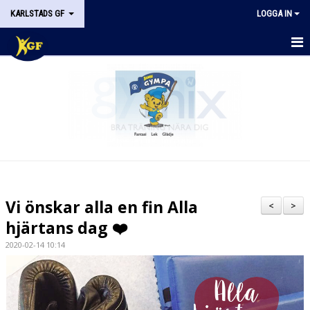
KARLSTADS GF
LOGGA IN
START
OM KGF
STYRELSEN
DOKUMENT
HISTORIK
Vi önskar alla en fin Alla
<
>
NYHETER
hjärtans dag ❤️
2020-02-14 10:14
KALENDER
STÖDMEDLEM
KONTAKT