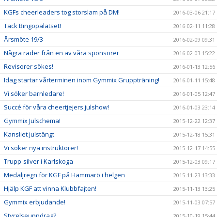
KGFs cheerleaders tog storslam på DM!
2016-03-06 21:17
Tack Bingopalatset!
2016-02-11 11:28
Årsmöte 19/3
2016-02-09 09:31
Några rader från en av våra sponsorer
2016-02-03 15:22
Revisorer sökes!
2016-01-13 12:56
Idag startar vårterminen inom Gymmix Gruppträning!
2016-01-11 15:48
Vi söker barnledare!
2016-01-05 12:47
Succé för våra cheertjejers julshow!
2016-01-03 23:14
Gymmix Julschema!
2015-12-22 12:37
Kansliet julstängt
2015-12-18 15:31
Vi söker nya instruktörer!
2015-12-17 14:55
Trupp-silver i Karlskoga
2015-12-03 09:17
Medaljregn för KGF på Hammarö i helgen
2015-11-23 13:33
Hjälp KGF att vinna Klubbfajten!
2015-11-13 13:25
Gymmix erbjudande!
2015-11-03 07:57
Styrelseuppdrag?
2015-10-19 15:44