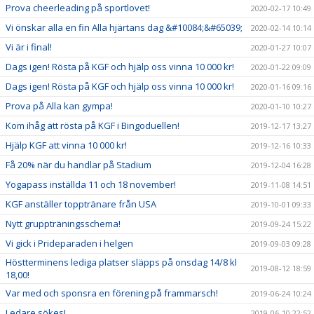
Prova cheerleading på sportlovet!
2020-02-17 10:49
Vi önskar alla en fin Alla hjärtans dag &#10084;&#65039;
2020-02-14 10:14
Vi är i final!
2020-01-27 10:07
Dags igen! Rösta på KGF och hjälp oss vinna 10 000 kr!
2020-01-22 09:09
Dags igen! Rösta på KGF och hjälp oss vinna 10 000 kr!
2020-01-16 09:16
Prova på Alla kan gympa!
2020-01-10 10:27
Kom ihåg att rösta på KGF i Bingoduellen!
2019-12-17 13:27
Hjälp KGF att vinna 10 000 kr!
2019-12-16 10:33
Få 20% när du handlar på Stadium
2019-12-04 16:28
Yogapass inställda 11 och 18 november!
2019-11-08 14:51
KGF anställer topptränare från USA
2019-10-01 09:33
Nytt gruppträningsschema!
2019-09-24 15:22
Vi gick i Prideparaden i helgen
2019-09-03 09:28
Höstterminens lediga platser släpps på onsdag 14/8 kl
2019-08-12 18:59
18,00!
Var med och sponsra en förening på frammarsch!
2019-06-24 10:24
Ledare sökes!
2019-06-10 22:52