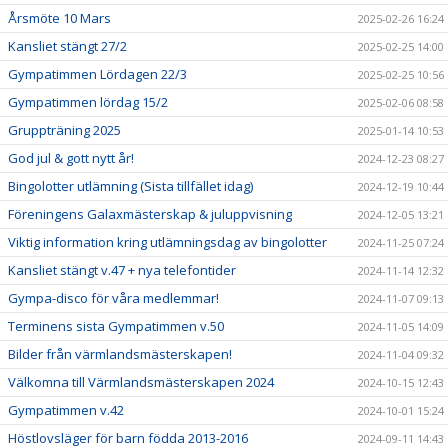
Årsmöte 10 Mars
2025-02-26 16:24
Kansliet stängt 27/2
2025-02-25 14:00
Gympatimmen Lördagen 22/3
2025-02-25 10:56
Gympatimmen lördag 15/2
2025-02-06 08:58
Gruppträning 2025
2025-01-14 10:53
God jul & gott nytt år!
2024-12-23 08:27
Bingolotter utlämning (Sista tillfället idag)
2024-12-19 10:44
Föreningens Galaxmästerskap & juluppvisning
2024-12-05 13:21
Viktig information kring utlämningsdag av bingolotter
2024-11-25 07:24
Kansliet stängt v.47 + nya telefontider
2024-11-14 12:32
Gympa-disco för våra medlemmar!
2024-11-07 09:13
Terminens sista Gympatimmen v.50
2024-11-05 14:09
Bilder från värmlandsmästerskapen!
2024-11-04 09:32
Välkomna till Värmlandsmästerskapen 2024
2024-10-15 12:43
Gympatimmen v.42
2024-10-01 15:24
Höstlovsläger för barn födda 2013-2016
2024-09-11 14:43