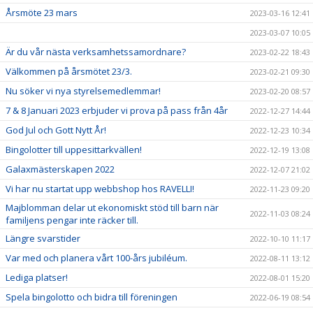
Årsmöte 23 mars
2023-03-16 12:41
2023-03-07 10:05
Är du vår nästa verksamhetssamordnare?
2023-02-22 18:43
Välkommen på årsmötet 23/3.
2023-02-21 09:30
Nu söker vi nya styrelsemedlemmar!
2023-02-20 08:57
7 & 8 Januari 2023 erbjuder vi prova på pass från 4år
2022-12-27 14:44
God Jul och Gott Nytt År!
2022-12-23 10:34
Bingolotter till uppesittarkvällen!
2022-12-19 13:08
Galaxmästerskapen 2022
2022-12-07 21:02
Vi har nu startat upp webbshop hos RAVELLI!
2022-11-23 09:20
Majblomman delar ut ekonomiskt stöd till barn när
2022-11-03 08:24
familjens pengar inte räcker till.
Längre svarstider
2022-10-10 11:17
Var med och planera vårt 100-års jubiléum.
2022-08-11 13:12
Lediga platser!
2022-08-01 15:20
Spela bingolotto och bidra till föreningen
2022-06-19 08:54