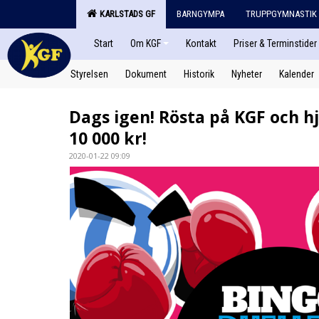
KARLSTADS GF
BARNGYMPA
TRUPPGYMNASTIK
Start
Om KGF
Kontakt
Priser & Terminstider
Styrelsen
Dokument
Historik
Nyheter
Kalender
Dags igen! Rösta på KGF och hj
10 000 kr!
2020-01-22 09:09