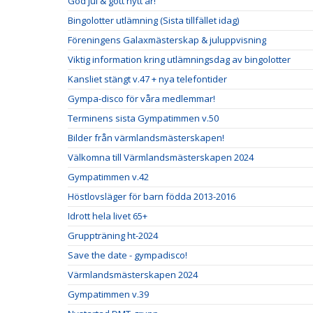
God jul & gott nytt år!
Bingolotter utlämning (Sista tillfället idag)
Föreningens Galaxmästerskap & juluppvisning
Viktig information kring utlämningsdag av bingolotter
Kansliet stängt v.47 + nya telefontider
Gympa-disco för våra medlemmar!
Terminens sista Gympatimmen v.50
Bilder från värmlandsmästerskapen!
Välkomna till Värmlandsmästerskapen 2024
Gympatimmen v.42
Höstlovsläger för barn födda 2013-2016
Idrott hela livet 65+
Gruppträning ht-2024
Save the date - gympadisco!
Värmlandsmästerskapen 2024
Gympatimmen v.39