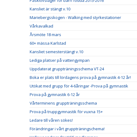
Påsklovsläger för barn födda 2013-2016
Kansliet är stängt v.10
Mariebergsskogen - Walking med styrkestationer
Vårkavalkad
Årsmöte 18 mars
60+ mässa Karlstad
Kansliet semesterstängt v.10
Lediga platser på vattengympan
Uppdaterat gruppträningsschema VT-24
Boka er plats till lördagens prova på gymnastik 4-12 år!
Utökat med grupp för 4-6åringar -Prova på gymnastik
Prova på gymnastik 6-12 år
Vårterminens gruppträningsschema
Prova på truppgymnastik för vuxna 15+
Ledare till våren sökes!
Förändringar i vårt gruppträningschema!