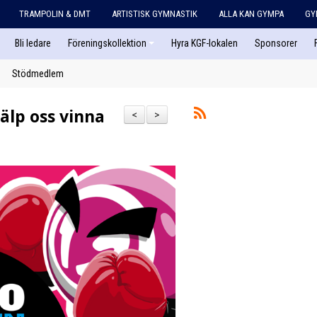
TRAMPOLIN & DMT
ARTISTISK GYMNASTIK
ALLA KAN GYMPA
GY
Bli ledare
Föreningskollektion
Hyra KGF-lokalen
Sponsorer
Stödmedlem
älp oss vinna
<
>