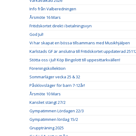
Vårkavalkad 2026
Info från Valberedningen
Årsmöte 16 Mars
Fritidskortet direkt i betalningsvyn
God Jul!
Vi har skapat en bössa tillsammans med Musikhjälpen
Karlstads GF är anslutna till Fritidskortet uppdaterad 2511
Stötta oss i Jul! Köp Bingolott till uppesittarkvällen!
Föreningskollektion
Sommarläger vecka 25 & 32
Påsklovsläger för barn 7-12år!
Årsmöte 10 Mars
Kansliet stängt 27/2
Gympatimmen Lördagen 22/3
Gympatimmen lördag 15/2
Gruppträning 2025