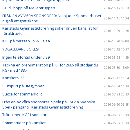
Guld i hopp på Mellantruppen
2016-11-17 08:58
FRÅN EN AV VÅRA SPONSORER: Nu bjuder Sponsorhuset
2016-11-16 11:34
dig på ett gratisköp!!
Karlstads Gymnastikförening söker driven kanslist för
2016-11-09 12:56
föräldravik
KGF på mässan Liv & Hälsa
2016-10-20 09:09
YOGALEDARE SÖKES!
2016-10-12 15:17
Ingen telefontid under v.39
2016-09-21 14:19
Teckna en prenumeration på KT för 266:- så stödjer du
2016-08-30 15:09
KGF med 133:-
Kansliet v.33
2016-08-12 11:54
Slutspurt på utegympan!
2016-08-04 11:19
Succé för sommarkollo
2016-07-21 20:13
Från en av våra sponsorer: Spela på EM via Svenska
2016-06-20 09:18
Spel - pengar till Karlstads Gymnastikförening
Träna med KGF i sommar!
2016-06-07 10:38
Sommartider på kansliet
2016-06-07 09:30