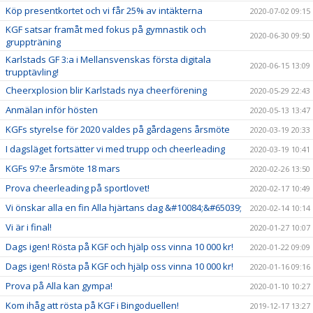
Köp presentkortet och vi får 25% av intäkterna
2020-07-02 09:15
KGF satsar framåt med fokus på gymnastik och
2020-06-30 09:50
gruppträning
Karlstads GF 3:a i Mellansvenskas första digitala
2020-06-15 13:09
trupptävling!
Cheerxplosion blir Karlstads nya cheerförening
2020-05-29 22:43
Anmälan inför hösten
2020-05-13 13:47
KGFs styrelse för 2020 valdes på gårdagens årsmöte
2020-03-19 20:33
I dagsläget fortsätter vi med trupp och cheerleading
2020-03-19 10:41
KGFs 97:e årsmöte 18 mars
2020-02-26 13:50
Prova cheerleading på sportlovet!
2020-02-17 10:49
Vi önskar alla en fin Alla hjärtans dag &#10084;&#65039;
2020-02-14 10:14
Vi är i final!
2020-01-27 10:07
Dags igen! Rösta på KGF och hjälp oss vinna 10 000 kr!
2020-01-22 09:09
Dags igen! Rösta på KGF och hjälp oss vinna 10 000 kr!
2020-01-16 09:16
Prova på Alla kan gympa!
2020-01-10 10:27
Kom ihåg att rösta på KGF i Bingoduellen!
2019-12-17 13:27