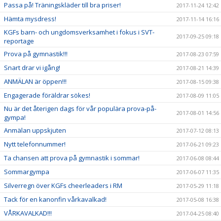
Passa på! Träningskläder till bra priser!
2017-11-24 12:42
Hämta mysdress!
2017-11-14 16:16
KGFs barn- och ungdomsverksamhet i fokus i SVT-
2017-09-25 09:18
reportage
Prova på gymnastik!!!
2017-08-23 07:59
Snart drar vi igång!
2017-08-21 14:39
ANMÄLAN är öppen!!!
2017-08-15 09:38
Engagerade föräldrar sökes!
2017-08-09 11:05
Nu är det återigen dags för vår populära prova-på-
2017-08-01 14:56
gympa!
Anmälan uppskjuten
2017-07-12 08:13
Nytt telefonnummer!
2017-06-21 09:23
Ta chansen att prova på gymnastik i sommar!
2017-06-08 08:44
Sommargympa
2017-06-07 11:35
Silverregn över KGFs cheerleaders i RM
2017-05-29 11:18
Tack för en kanonfin vårkavalkad!
2017-05-08 16:38
VÅRKAVALKAD!!!
2017-04-25 08:40