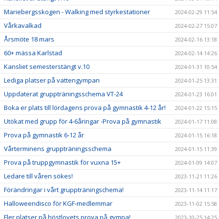
Mariebergsskogen - Walking med styrkestationer
2024-02-29 11:54
Vårkavalkad
2024-02-27 15:07
Årsmöte 18 mars
2024-02-16 13:18
60+ mässa Karlstad
2024-02-14 14:26
Kansliet semesterstängt v.10
2024-01-31 10:54
Lediga platser på vattengympan
2024-01-25 13:31
Uppdaterat gruppträningsschema VT-24
2024-01-23 16:01
Boka er plats till lördagens prova på gymnastik 4-12 år!
2024-01-22 15:15
Utökat med grupp för 4-6åringar -Prova på gymnastik
2024-01-17 11:08
Prova på gymnastik 6-12 år
2024-01-15 16:18
Vårterminens gruppträningsschema
2024-01-15 11:39
Prova på truppgymnastik för vuxna 15+
2024-01-09 14:07
Ledare till våren sökes!
2023-11-21 11:26
Förändringar i vårt gruppträningschema!
2023-11-14 11:17
Halloweendisco för KGF-medlemmar
2023-11-02 15:58
Fler platser på höstlovets prova på gympa!
2023-10-25 14:25