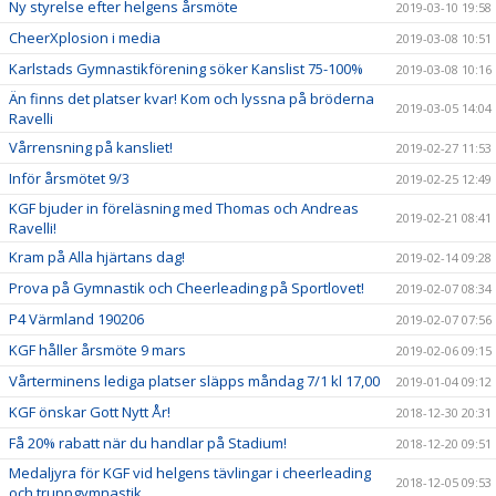
Ny styrelse efter helgens årsmöte
2019-03-10 19:58
CheerXplosion i media
2019-03-08 10:51
Karlstads Gymnastikförening söker Kanslist 75-100%
2019-03-08 10:16
Än finns det platser kvar! Kom och lyssna på bröderna
2019-03-05 14:04
Ravelli
Vårrensning på kansliet!
2019-02-27 11:53
Inför årsmötet 9/3
2019-02-25 12:49
KGF bjuder in föreläsning med Thomas och Andreas
2019-02-21 08:41
Ravelli!
Kram på Alla hjärtans dag!
2019-02-14 09:28
Prova på Gymnastik och Cheerleading på Sportlovet!
2019-02-07 08:34
P4 Värmland 190206
2019-02-07 07:56
KGF håller årsmöte 9 mars
2019-02-06 09:15
Vårterminens lediga platser släpps måndag 7/1 kl 17,00
2019-01-04 09:12
KGF önskar Gott Nytt År!
2018-12-30 20:31
Få 20% rabatt när du handlar på Stadium!
2018-12-20 09:51
Medaljyra för KGF vid helgens tävlingar i cheerleading
2018-12-05 09:53
och truppgymnastik