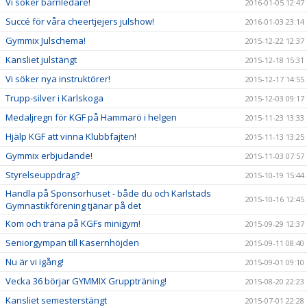
Vi söker barnledare!
2016-01-05 12:47
Succé för våra cheertjejers julshow!
2016-01-03 23:14
Gymmix Julschema!
2015-12-22 12:37
Kansliet julstängt
2015-12-18 15:31
Vi söker nya instruktörer!
2015-12-17 14:55
Trupp-silver i Karlskoga
2015-12-03 09:17
Medaljregn för KGF på Hammarö i helgen
2015-11-23 13:33
Hjälp KGF att vinna Klubbfajten!
2015-11-13 13:25
Gymmix erbjudande!
2015-11-03 07:57
Styrelseuppdrag?
2015-10-19 15:44
Handla på Sponsorhuset - både du och Karlstads
2015-10-16 12:45
Gymnastikförening tjänar på det
Kom och träna på KGFs minigym!
2015-09-29 12:37
Seniorgympan till Kasernhöjden
2015-09-11 08:40
Nu är vi igång!
2015-09-01 09:10
Vecka 36 börjar GYMMIX Gruppträning!
2015-08-20 22:23
Kansliet semesterstängt
2015-07-01 22:28