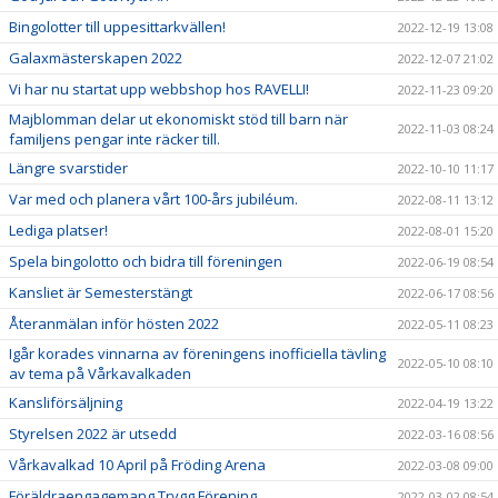
Bingolotter till uppesittarkvällen!
2022-12-19 13:08
Galaxmästerskapen 2022
2022-12-07 21:02
Vi har nu startat upp webbshop hos RAVELLI!
2022-11-23 09:20
Majblomman delar ut ekonomiskt stöd till barn när
2022-11-03 08:24
familjens pengar inte räcker till.
Längre svarstider
2022-10-10 11:17
Var med och planera vårt 100-års jubiléum.
2022-08-11 13:12
Lediga platser!
2022-08-01 15:20
Spela bingolotto och bidra till föreningen
2022-06-19 08:54
Kansliet är Semesterstängt
2022-06-17 08:56
Återanmälan inför hösten 2022
2022-05-11 08:23
Igår korades vinnarna av föreningens inofficiella tävling
2022-05-10 08:10
av tema på Vårkavalkaden
Kansliförsäljning
2022-04-19 13:22
Styrelsen 2022 är utsedd
2022-03-16 08:56
Vårkavalkad 10 April på Fröding Arena
2022-03-08 09:00
Föräldraengagemang Trygg Förening
2022-03-02 08:54