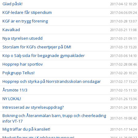
Glad påsk!
2017-04-12 10:29
KGF-ledare får stipendium
2017-04-06 09:24
KGF är en trygg förening
2017-03-28 13:07
Kavalkad
2017-03-21 11:08
Nya styrelsen utsedd
2017-03-21 09:11
Storslam för KGFs cheertjejer på DM!
2017-03-13 15:20
Köp o Sälj-sida för begagnade gympakläder
2017-03-06 14:10
Hopprep har sportlov
2017-02-28 08:46
Pojkgrupp Tellus!
2017-02-20 10:21
Hopprep och styrka på Norrstrandsskolan onsdagar
2017-02-17 15:27
Årsmöte 11/3
2017-02-15 11:53
NY LOKAL!
2017-01-26 15:36
Intresserad av styrelseuppdrag?
2017-01-24 13:30
Bokning och Återanmälan barn, trupp och cheerleading
2017-01-19 08:42
inför VT-17
Mig träffar du på kansliet!
2017-01-17 14:24
Mycket fin insats i Karlskoga truppcup!
2016-11-28 08:27