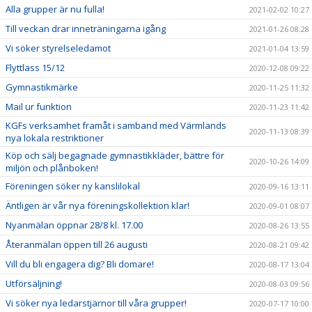
Alla grupper är nu fulla!
2021-02-02 10:27
Till veckan drar inneträningarna igång
2021-01-26 08:28
Vi söker styrelseledamot
2021-01-04 13:59
Flyttlass 15/12
2020-12-08 09:22
Gymnastikmärke
2020-11-25 11:32
Mail ur funktion
2020-11-23 11:42
KGFs verksamhet framåt i samband med Värmlands
2020-11-13 08:39
nya lokala restriktioner
Köp och sälj begagnade gymnastikkläder, bättre för
2020-10-26 14:09
miljön och plånboken!
Föreningen söker ny kanslilokal
2020-09-16 13:11
Äntligen är vår nya föreningskollektion klar!
2020-09-01 08:07
Nyanmälan öppnar 28/8 kl. 17.00
2020-08-26 13:55
Återanmälan öppen till 26 augusti
2020-08-21 09:42
Vill du bli engagera dig? Bli domare!
2020-08-17 13:04
Utförsäljning!
2020-08-03 09:56
Vi söker nya ledarstjärnor till våra grupper!
2020-07-17 10:00