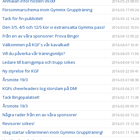
Anmälan inför hösten 09.00!
2016-05-23 08:03
Försommarschema inom Gymmix Gruppträning
2016-05-17 09:24
Tack för fin publicitet!
2016-05-12 14:24
Den 3/5, 4/5 och 12/5 kör vi extrainsatta Gymmix pass!
2016-05-02 10:05
Från en av våra sponsorer: Prova Bingo!
2016-04-12 09:22
Välkommen på KGF`s vår kavalkad!
2016-04-07 10:41
Vill du påverka vår träningsmiljö?
2016-04-05 11:06
Ledare till barngympa och trupp sökes
2016-04-04 13:14
Ny styrelse för KGF
2016-03-22 09:41
Årsmöte 19/3
2016-03-07 08:38
KGFs cheerleaders tog storslam på DM!
2016-03-06 21:17
Tack Bingopalatset!
2016-02-11 11:28
Årsmöte 19/3
2016-02-09 09:31
Några rader från en av våra sponsorer
2016-02-03 15:22
Revisorer sökes!
2016-01-13 12:56
Idag startar vårterminen inom Gymmix Gruppträning!
2016-01-11 15:48