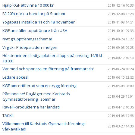
Hjälp KGF att vinna 10 000 kr!
2019-12-16 10:33
Få 20% när du handlar på Stadium
2019-12-04 16:28
Yogapass inställda 11 och 18 november!
2019-11-08 14:51
KGF anställer topptränare från USA
2019-10-01 09:33
Nytt gruppträningsschema!
2019-09-24 15:22
Vi gick i Prideparaden i helgen
2019-09-03 09:28
Höstterminens lediga platser släpps på onsdag 14/8 kl
2019-08-12 18:59
18,00!
Var med och sponsra en förening på frammarsch!
2019-06-24 10:24
Ledare sökes!
2019-06-10 22:52
KGF omcertifierad som en trygg förening
2019-05-08 08:00
Påminnelse! Dagläger med Karlstads
2019-04-29 16:01
Gymnastikförening i sommar
Ravelli-produkterna har landat!
2019-04-12 10:35
TACK!
2019-04-08 17:58
Välkommen till Karlstads Gymnastikförenings
2019-03-27 14:30
vårkavalkad!