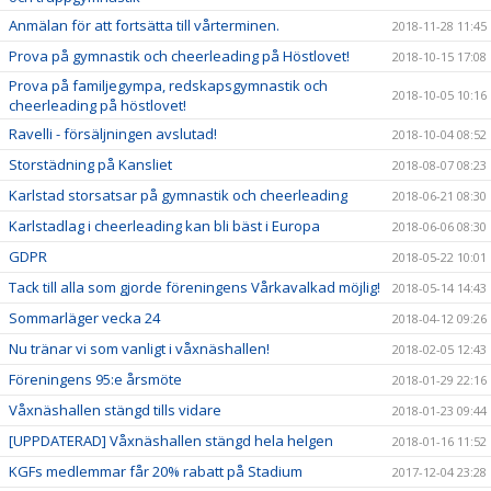
Anmälan för att fortsätta till vårterminen.
2018-11-28 11:45
Prova på gymnastik och cheerleading på Höstlovet!
2018-10-15 17:08
Prova på familjegympa, redskapsgymnastik och
2018-10-05 10:16
cheerleading på höstlovet!
Ravelli - försäljningen avslutad!
2018-10-04 08:52
Storstädning på Kansliet
2018-08-07 08:23
Karlstad storsatsar på gymnastik och cheerleading
2018-06-21 08:30
Karlstadlag i cheerleading kan bli bäst i Europa
2018-06-06 08:30
GDPR
2018-05-22 10:01
Tack till alla som gjorde föreningens Vårkavalkad möjlig!
2018-05-14 14:43
Sommarläger vecka 24
2018-04-12 09:26
Nu tränar vi som vanligt i våxnäshallen!
2018-02-05 12:43
Föreningens 95:e årsmöte
2018-01-29 22:16
Våxnäshallen stängd tills vidare
2018-01-23 09:44
[UPPDATERAD] Våxnäshallen stängd hela helgen
2018-01-16 11:52
KGFs medlemmar får 20% rabatt på Stadium
2017-12-04 23:28