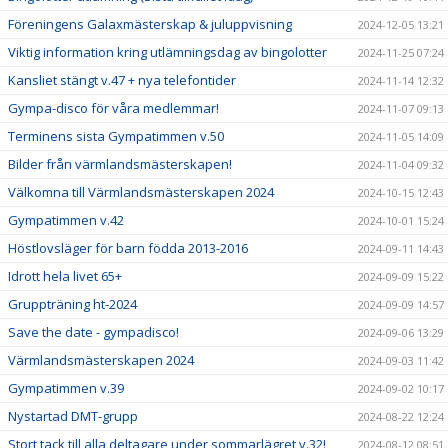
Föreningens Galaxmästerskap & juluppvisning
2024-12-05 13:21
Viktig information kring utlämningsdag av bingolotter
2024-11-25 07:24
Kansliet stängt v.47 + nya telefontider
2024-11-14 12:32
Gympa-disco för våra medlemmar!
2024-11-07 09:13
Terminens sista Gympatimmen v.50
2024-11-05 14:09
Bilder från värmlandsmästerskapen!
2024-11-04 09:32
Välkomna till Värmlandsmästerskapen 2024
2024-10-15 12:43
Gympatimmen v.42
2024-10-01 15:24
Höstlovsläger för barn födda 2013-2016
2024-09-11 14:43
Idrott hela livet 65+
2024-09-09 15:22
Gruppträning ht-2024
2024-09-09 14:57
Save the date - gympadisco!
2024-09-06 13:29
Värmlandsmästerskapen 2024
2024-09-03 11:42
Gympatimmen v.39
2024-09-02 10:17
Nystartad DMT-grupp
2024-08-22 12:24
Stort tack till alla deltagare under sommarlägret v.32!
2024-08-12 08:51