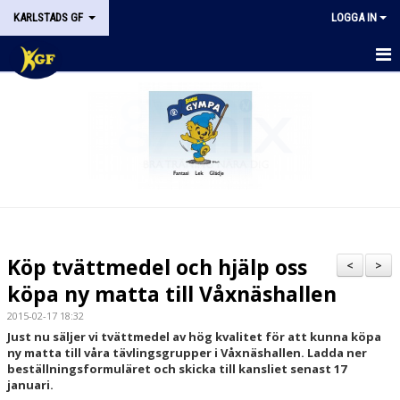
KARLSTADS GF
LOGGA IN
START
OM KGF
STYRELSEN
DOKUMENT
HISTORIK
Köp tvättmedel och hjälp oss
<
>
NYHETER
köpa ny matta till Våxnäshallen
2015-02-17 18:32
KALENDER
Just nu säljer vi tvättmedel av hög kvalitet för att kunna köpa
ny matta till våra tävlingsgrupper i Våxnäshallen. Ladda ner
STÖDMEDLEM
beställningsformuläret och skicka till kansliet senast 17
januari.
KONTAKT