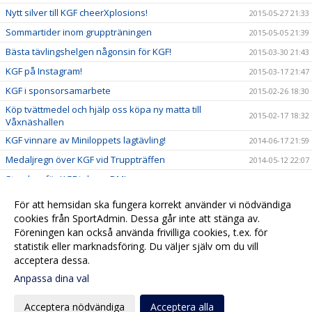
Nytt silver till KGF cheerXplosions!
2015-05-27 21:33
Sommartider inom gruppträningen
2015-05-05 21:39
Bästa tävlingshelgen någonsin för KGF!
2015-03-30 21:43
KGF på Instagram!
2015-03-17 21:47
KGF i sponsorsamarbete
2015-02-26 18:30
Köp tvättmedel och hjälp oss köpa ny matta till
2015-02-17 18:32
Våxnäshallen
KGF vinnare av Miniloppets lagtävling!
2014-06-17 21:59
Medaljregn över KGF vid Truppträffen
2014-05-12 22:07
Storslam för KGF i cheer-DM!
2014-03-24 22:10
Nya framgångar för KGFs cheertjejer!
2014-03-17 22:02
För att hemsidan ska fungera korrekt använder vi nödvändiga
Guld och silver till KGF mixtrupper!
cookies från SportAdmin. Dessa går inte att stänga av.
2013-11-26 22:14
Föreningen kan också använda frivilliga cookies, t.ex. för
Må Bra-dagen en succé
2013-10-17 22:17
statistik eller marknadsföring. Du väljer själv om du vill
acceptera dessa.
Anpassa dina val
Cookie-
Gå till
inställningar
Webbversion
Acceptera nödvändiga
Acceptera alla