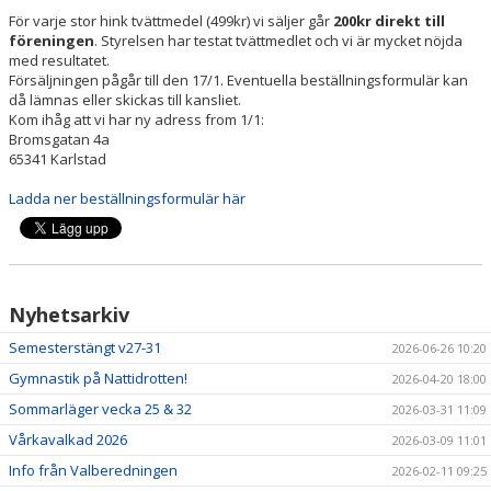
För varje stor hink tvättmedel (499kr) vi säljer går
200kr direkt till
föreningen
. Styrelsen har testat tvättmedlet och vi är mycket nöjda
PRISER & TERMINSTIDER
med resultatet.
Försäljningen pågår till den 17/1. Eventuella beställningsformulär kan
BLI LEDARE
då lämnas eller skickas till kansliet.
Kom ihåg att vi har ny adress from 1/1:
Bromsgatan 4a
FÖRENINGSKOLLEKTION
65341 Karlstad
HYRA KGF-LOKALEN
Ladda ner beställningsformulär här
SPONSORER
FRITIDSKORTET
Nyhetsarkiv
Semesterstängt v27-31
2026-06-26 10:20
Gymnastik på Nattidrotten!
2026-04-20 18:00
Sommarläger vecka 25 & 32
2026-03-31 11:09
Vårkavalkad 2026
2026-03-09 11:01
Info från Valberedningen
2026-02-11 09:25