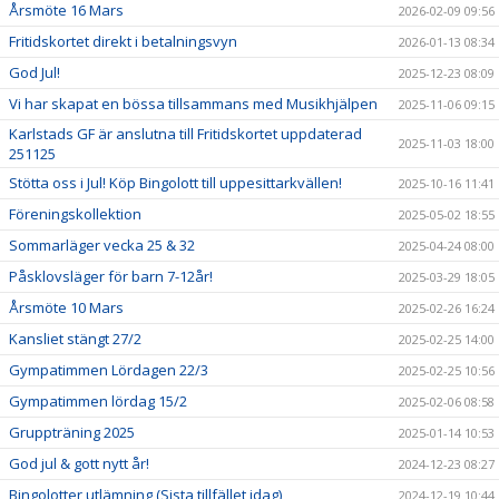
Årsmöte 16 Mars
2026-02-09 09:56
Fritidskortet direkt i betalningsvyn
2026-01-13 08:34
God Jul!
2025-12-23 08:09
Vi har skapat en bössa tillsammans med Musikhjälpen
2025-11-06 09:15
Karlstads GF är anslutna till Fritidskortet uppdaterad
2025-11-03 18:00
251125
Stötta oss i Jul! Köp Bingolott till uppesittarkvällen!
2025-10-16 11:41
Föreningskollektion
2025-05-02 18:55
Sommarläger vecka 25 & 32
2025-04-24 08:00
Påsklovsläger för barn 7-12år!
2025-03-29 18:05
Årsmöte 10 Mars
2025-02-26 16:24
Kansliet stängt 27/2
2025-02-25 14:00
Gympatimmen Lördagen 22/3
2025-02-25 10:56
Gympatimmen lördag 15/2
2025-02-06 08:58
Gruppträning 2025
2025-01-14 10:53
God jul & gott nytt år!
2024-12-23 08:27
Bingolotter utlämning (Sista tillfället idag)
2024-12-19 10:44