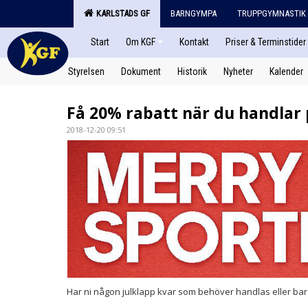
KARLSTADS GF
BARNGYMPA
TRUPPGYMNASTIK
Start
Om KGF
Kontakt
Priser & Terminstider
Styrelsen
Dokument
Historik
Nyheter
Kalender
Få 20% rabatt när du handlar
2018-12-20 09:51
Har ni någon julklapp kvar som behöver handlas eller bara 