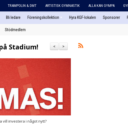
TRAMPOLIN & DMT
ARTISTISK GYMNASTIK
ALLA KAN GYMPA
GY
Bli ledare
Föreningskollektion
Hyra KGF-lokalen
Sponsorer
Stödmedlem
 på Stadium!
<
>
vill investera i något nytt?