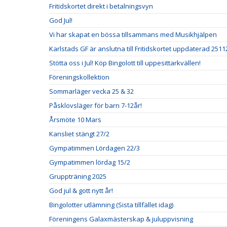
Fritidskortet direkt i betalningsvyn
God Jul!
Vi har skapat en bössa tillsammans med Musikhjälpen
Karlstads GF är anslutna till Fritidskortet uppdaterad 2511
Stötta oss i Jul! Köp Bingolott till uppesittarkvällen!
Föreningskollektion
Sommarläger vecka 25 & 32
Påsklovsläger för barn 7-12år!
Årsmöte 10 Mars
Kansliet stängt 27/2
Gympatimmen Lördagen 22/3
Gympatimmen lördag 15/2
Gruppträning 2025
God jul & gott nytt år!
Bingolotter utlämning (Sista tillfället idag)
Föreningens Galaxmästerskap & juluppvisning