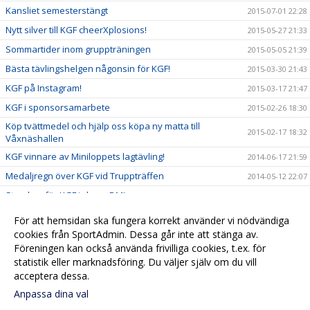
Kansliet semesterstängt
2015-07-01 22:28
Nytt silver till KGF cheerXplosions!
2015-05-27 21:33
Sommartider inom gruppträningen
2015-05-05 21:39
Bästa tävlingshelgen någonsin för KGF!
2015-03-30 21:43
KGF på Instagram!
2015-03-17 21:47
KGF i sponsorsamarbete
2015-02-26 18:30
Köp tvättmedel och hjälp oss köpa ny matta till
2015-02-17 18:32
Våxnäshallen
KGF vinnare av Miniloppets lagtävling!
2014-06-17 21:59
Medaljregn över KGF vid Truppträffen
2014-05-12 22:07
Storslam för KGF i cheer-DM!
2014-03-24 22:10
Nya framgångar för KGFs cheertjejer!
2014-03-17 22:02
För att hemsidan ska fungera korrekt använder vi nödvändiga
Guld och silver till KGF mixtrupper!
cookies från SportAdmin. Dessa går inte att stänga av.
2013-11-26 22:14
Föreningen kan också använda frivilliga cookies, t.ex. för
Må Bra-dagen en succé
2013-10-17 22:17
statistik eller marknadsföring. Du väljer själv om du vill
acceptera dessa.
Anpassa dina val
Cookie-
Gå till