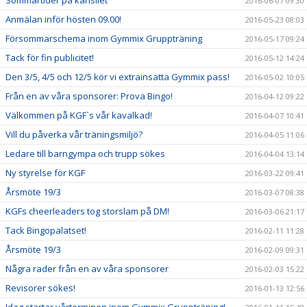
Sommartider på kansliet
2016-06-07 09:30
Anmälan inför hösten 09.00!
2016-05-23 08:03
Försommarschema inom Gymmix Gruppträning
2016-05-17 09:24
Tack för fin publicitet!
2016-05-12 14:24
Den 3/5, 4/5 och 12/5 kör vi extrainsatta Gymmix pass!
2016-05-02 10:05
Från en av våra sponsorer: Prova Bingo!
2016-04-12 09:22
Välkommen på KGF`s vår kavalkad!
2016-04-07 10:41
Vill du påverka vår träningsmiljö?
2016-04-05 11:06
Ledare till barngympa och trupp sökes
2016-04-04 13:14
Ny styrelse för KGF
2016-03-22 09:41
Årsmöte 19/3
2016-03-07 08:38
KGFs cheerleaders tog storslam på DM!
2016-03-06 21:17
Tack Bingopalatset!
2016-02-11 11:28
Årsmöte 19/3
2016-02-09 09:31
Några rader från en av våra sponsorer
2016-02-03 15:22
Revisorer sökes!
2016-01-13 12:56