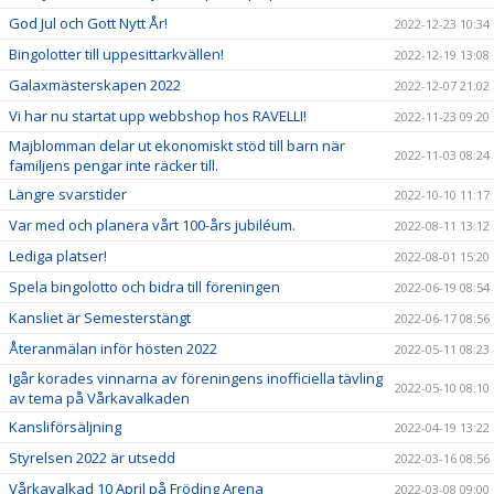
God Jul och Gott Nytt År!
2022-12-23 10:34
Bingolotter till uppesittarkvällen!
2022-12-19 13:08
Galaxmästerskapen 2022
2022-12-07 21:02
Vi har nu startat upp webbshop hos RAVELLI!
2022-11-23 09:20
Majblomman delar ut ekonomiskt stöd till barn när
2022-11-03 08:24
familjens pengar inte räcker till.
Längre svarstider
2022-10-10 11:17
Var med och planera vårt 100-års jubiléum.
2022-08-11 13:12
Lediga platser!
2022-08-01 15:20
Spela bingolotto och bidra till föreningen
2022-06-19 08:54
Kansliet är Semesterstängt
2022-06-17 08:56
Återanmälan inför hösten 2022
2022-05-11 08:23
Igår korades vinnarna av föreningens inofficiella tävling
2022-05-10 08:10
av tema på Vårkavalkaden
Kansliförsäljning
2022-04-19 13:22
Styrelsen 2022 är utsedd
2022-03-16 08:56
Vårkavalkad 10 April på Fröding Arena
2022-03-08 09:00