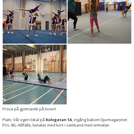
PRISER & TERMINSTIDER
BLI LEDARE
FÖRENINGSKOLLEKTION
HYRA KGF-LOKALEN
SPONSORER
FRITIDSKORTET
Prova på gymnastik på loven!
Plats: Vår egen lokal på
Kolvgatan 1A
, ingång bakom Djurmagasinet
Pris: 80,-/tillfälle, betalas med kort i samband med anmälan