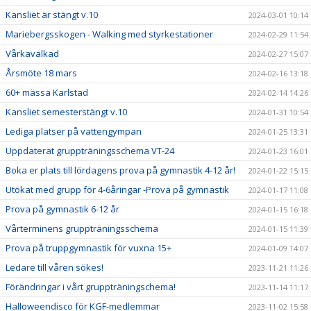
Kansliet är stängt v.10
2024-03-01 10:14
Mariebergsskogen - Walking med styrkestationer
2024-02-29 11:54
Vårkavalkad
2024-02-27 15:07
Årsmöte 18 mars
2024-02-16 13:18
60+ mässa Karlstad
2024-02-14 14:26
Kansliet semesterstängt v.10
2024-01-31 10:54
Lediga platser på vattengympan
2024-01-25 13:31
Uppdaterat gruppträningsschema VT-24
2024-01-23 16:01
Boka er plats till lördagens prova på gymnastik 4-12 år!
2024-01-22 15:15
Utökat med grupp för 4-6åringar -Prova på gymnastik
2024-01-17 11:08
Prova på gymnastik 6-12 år
2024-01-15 16:18
Vårterminens gruppträningsschema
2024-01-15 11:39
Prova på truppgymnastik för vuxna 15+
2024-01-09 14:07
Ledare till våren sökes!
2023-11-21 11:26
Förändringar i vårt gruppträningschema!
2023-11-14 11:17
Halloweendisco för KGF-medlemmar
2023-11-02 15:58