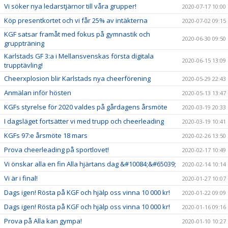
Vi söker nya ledarstjärnor till våra grupper!
2020-07-17 10:00
Köp presentkortet och vi får 25% av intäkterna
2020-07-02 09:15
KGF satsar framåt med fokus på gymnastik och
2020-06-30 09:50
gruppträning
Karlstads GF 3:a i Mellansvenskas första digitala
2020-06-15 13:09
trupptävling!
Cheerxplosion blir Karlstads nya cheerförening
2020-05-29 22:43
Anmälan inför hösten
2020-05-13 13:47
KGFs styrelse för 2020 valdes på gårdagens årsmöte
2020-03-19 20:33
I dagsläget fortsätter vi med trupp och cheerleading
2020-03-19 10:41
KGFs 97:e årsmöte 18 mars
2020-02-26 13:50
Prova cheerleading på sportlovet!
2020-02-17 10:49
Vi önskar alla en fin Alla hjärtans dag &#10084;&#65039;
2020-02-14 10:14
Vi är i final!
2020-01-27 10:07
Dags igen! Rösta på KGF och hjälp oss vinna 10 000 kr!
2020-01-22 09:09
Dags igen! Rösta på KGF och hjälp oss vinna 10 000 kr!
2020-01-16 09:16
Prova på Alla kan gympa!
2020-01-10 10:27