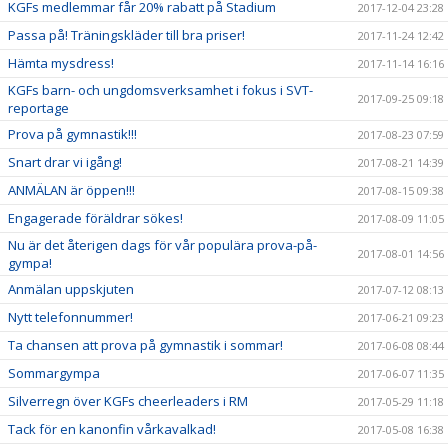
KGFs medlemmar får 20% rabatt på Stadium
2017-12-04 23:28
Passa på! Träningskläder till bra priser!
2017-11-24 12:42
Hämta mysdress!
2017-11-14 16:16
KGFs barn- och ungdomsverksamhet i fokus i SVT-
2017-09-25 09:18
reportage
Prova på gymnastik!!!
2017-08-23 07:59
Snart drar vi igång!
2017-08-21 14:39
ANMÄLAN är öppen!!!
2017-08-15 09:38
Engagerade föräldrar sökes!
2017-08-09 11:05
Nu är det återigen dags för vår populära prova-på-
2017-08-01 14:56
gympa!
Anmälan uppskjuten
2017-07-12 08:13
Nytt telefonnummer!
2017-06-21 09:23
Ta chansen att prova på gymnastik i sommar!
2017-06-08 08:44
Sommargympa
2017-06-07 11:35
Silverregn över KGFs cheerleaders i RM
2017-05-29 11:18
Tack för en kanonfin vårkavalkad!
2017-05-08 16:38