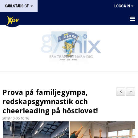
KARLSTADS GF
LOGGA IN
START
OM KGF
STYRELSEN
DOKUMENT
HISTORIK
Prova på familjegympa,
<
>
NYHETER
redskapsgymnastik och
cheerleading på höstlovet!
KALENDER
2018-10-05 10:16
STÖDMEDLEM
KONTAKT