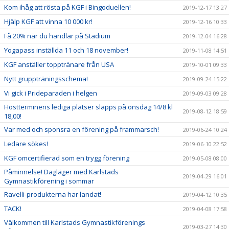
Kom ihåg att rösta på KGF i Bingoduellen!
2019-12-17 13:27
Hjälp KGF att vinna 10 000 kr!
2019-12-16 10:33
Få 20% när du handlar på Stadium
2019-12-04 16:28
Yogapass inställda 11 och 18 november!
2019-11-08 14:51
KGF anställer topptränare från USA
2019-10-01 09:33
Nytt gruppträningsschema!
2019-09-24 15:22
Vi gick i Prideparaden i helgen
2019-09-03 09:28
Höstterminens lediga platser släpps på onsdag 14/8 kl
2019-08-12 18:59
18,00!
Var med och sponsra en förening på frammarsch!
2019-06-24 10:24
Ledare sökes!
2019-06-10 22:52
KGF omcertifierad som en trygg förening
2019-05-08 08:00
Påminnelse! Dagläger med Karlstads
2019-04-29 16:01
Gymnastikförening i sommar
Ravelli-produkterna har landat!
2019-04-12 10:35
TACK!
2019-04-08 17:58
Välkommen till Karlstads Gymnastikförenings
2019-03-27 14:30