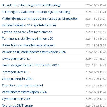
Bingolotter utlämning (Sista tillfället idag)
2024-12-19 10:44
Föreningens Galaxmästerskap & juluppvisning
2024-12-05 13:21
Viktig information kring utlämningsdag av bingolotter
2024-11-25 07:24
Kansliet stängt v.47 + nya telefontider
2024-11-14 12:32
Gympa-disco för våra medlemmar!
2024-11-07 09:13
Terminens sista Gympatimmen v.50
2024-11-05 14:09
Bilder från värmlandsmästerskapen!
2024-11-04 09:32
Välkomna till Värmlandsmästerskapen 2024
2024-10-15 12:43
Gympatimmen v.42
2024-10-01 15:24
Höstlovsläger för barn födda 2013-2016
2024-09-11 14:43
Idrott hela livet 65+
2024-09-09 15:22
Gruppträning ht-2024
2024-09-09 14:57
Save the date - gympadisco!
2024-09-06 13:29
Värmlandsmästerskapen 2024
2024-09-03 11:42
Gympatimmen v.39
2024-09-02 10:17
Nystartad DMT-grupp
2024-08-22 12:24