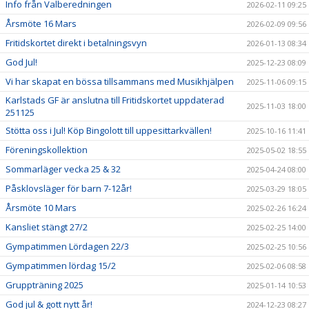
Info från Valberedningen
2026-02-11 09:25
Årsmöte 16 Mars
2026-02-09 09:56
Fritidskortet direkt i betalningsvyn
2026-01-13 08:34
God Jul!
2025-12-23 08:09
Vi har skapat en bössa tillsammans med Musikhjälpen
2025-11-06 09:15
Karlstads GF är anslutna till Fritidskortet uppdaterad
2025-11-03 18:00
251125
Stötta oss i Jul! Köp Bingolott till uppesittarkvällen!
2025-10-16 11:41
Föreningskollektion
2025-05-02 18:55
Sommarläger vecka 25 & 32
2025-04-24 08:00
Påsklovsläger för barn 7-12år!
2025-03-29 18:05
Årsmöte 10 Mars
2025-02-26 16:24
Kansliet stängt 27/2
2025-02-25 14:00
Gympatimmen Lördagen 22/3
2025-02-25 10:56
Gympatimmen lördag 15/2
2025-02-06 08:58
Gruppträning 2025
2025-01-14 10:53
God jul & gott nytt år!
2024-12-23 08:27