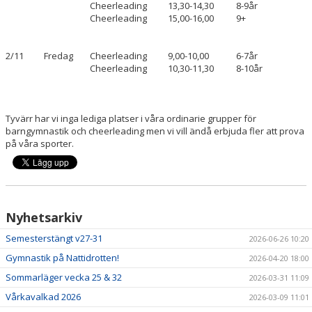
Cheerleading
13,30-14,30
8-9år
Cheerleading
15,00-16,00
9+
2/11
Fredag
Cheerleading
9,00-10,00
6-7år
Cheerleading
10,30-11,30
8-10år
Tyvärr har vi inga lediga platser i våra ordinarie grupper för
barngymnastik och cheerleading men vi vill ändå erbjuda fler att prova
på våra sporter.
Nyhetsarkiv
Semesterstängt v27-31
2026-06-26 10:20
Gymnastik på Nattidrotten!
2026-04-20 18:00
Sommarläger vecka 25 & 32
2026-03-31 11:09
Vårkavalkad 2026
2026-03-09 11:01