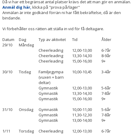
Då vi har ett begränsat antal platser krävs det att man gör en anmälan.
Anmäl dig här,
klicka på "prova på/läger"
Anmälan är inte godkänd förrän ni har fått bekräftelse, då är den
bindande.
Vi förbehåller oss rätten att ställa in vid för få deltagare.
Datum
Dag
Typ av aktivitet
Tid
Ålder
29/10
Måndag
Cheerleading
12,00-13,00
6-7år
Cheerleading
13,30-14,30
8-9år
Cheerleading
15,00-16,00
9+
30/10
Tisdag
Familjegympa
10,00-10,45
3-4år
(vuxen + barn
deltar)
Gymnastik
12,00-13,00
5-6år
Gymnastik
13,30-14,30
7-8år
Gymnastik
15,00-16,00
9+
31/10
Onsdag
Gymnastik
10,00-11,00
5-6år
Gymnastik
11,30-12,30
7-8år
Gymnastik
13,00-14,00
9+
1/11
Torsdag
Cheerleading
12,00-13,00
6-7år