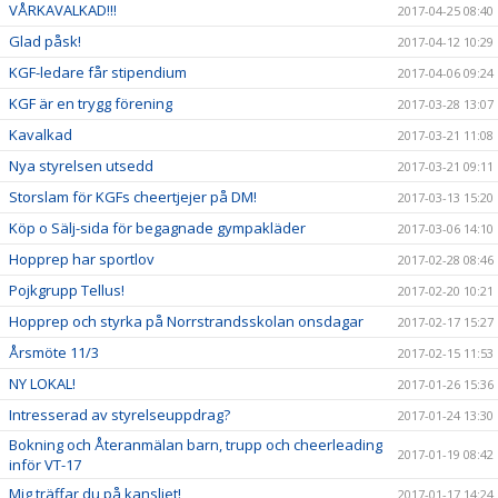
VÅRKAVALKAD!!!
2017-04-25 08:40
Glad påsk!
2017-04-12 10:29
KGF-ledare får stipendium
2017-04-06 09:24
KGF är en trygg förening
2017-03-28 13:07
Kavalkad
2017-03-21 11:08
Nya styrelsen utsedd
2017-03-21 09:11
Storslam för KGFs cheertjejer på DM!
2017-03-13 15:20
Köp o Sälj-sida för begagnade gympakläder
2017-03-06 14:10
Hopprep har sportlov
2017-02-28 08:46
Pojkgrupp Tellus!
2017-02-20 10:21
Hopprep och styrka på Norrstrandsskolan onsdagar
2017-02-17 15:27
Årsmöte 11/3
2017-02-15 11:53
NY LOKAL!
2017-01-26 15:36
Intresserad av styrelseuppdrag?
2017-01-24 13:30
Bokning och Återanmälan barn, trupp och cheerleading
2017-01-19 08:42
inför VT-17
Mig träffar du på kansliet!
2017-01-17 14:24