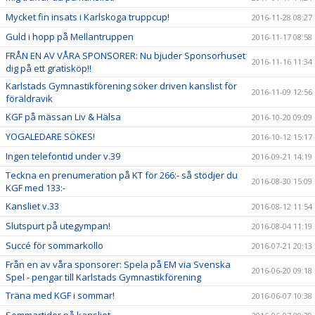
Mycket fin insats i Karlskoga truppcup!
2016-11-28 08:27
Guld i hopp på Mellantruppen
2016-11-17 08:58
FRÅN EN AV VÅRA SPONSORER: Nu bjuder Sponsorhuset
2016-11-16 11:34
dig på ett gratisköp!!
Karlstads Gymnastikförening söker driven kanslist för
2016-11-09 12:56
föräldravik
KGF på mässan Liv & Hälsa
2016-10-20 09:09
YOGALEDARE SÖKES!
2016-10-12 15:17
Ingen telefontid under v.39
2016-09-21 14:19
Teckna en prenumeration på KT för 266:- så stödjer du
2016-08-30 15:09
KGF med 133:-
Kansliet v.33
2016-08-12 11:54
Slutspurt på utegympan!
2016-08-04 11:19
Succé för sommarkollo
2016-07-21 20:13
Från en av våra sponsorer: Spela på EM via Svenska
2016-06-20 09:18
Spel - pengar till Karlstads Gymnastikförening
Träna med KGF i sommar!
2016-06-07 10:38