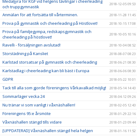
Medaljyra för KGF vid helgens tävlingar i cheerleading
2018-12-05 09:53
och truppgymnastik
Anmälan för att fortsätta till vårterminen.
2018-11-28 11:45
Prova på gymnastik och cheerleading på Höstlovet!
2018-10-15 17:08
Prova på familjegympa, redskapsgymnastik och
2018-10-05 10:16
cheerleading på höstlovet!
Ravelli - försäljningen avslutad!
2018-10-04 08:52
Storstädning på Kansliet
2018-08-07 08:23
Karlstad storsatsar på gymnastik och cheerleading
2018-06-21 08:30
Karlstadlag i cheerleading kan bli bäst i Europa
2018-06-06 08:30
GDPR
2018-05-22 10:01
Tack till alla som gjorde föreningens Vårkavalkad möjlig!
2018-05-14 14:43
Sommarläger vecka 24
2018-04-12 09:26
Nu tränar vi som vanligt i våxnäshallen!
2018-02-05 12:43
Föreningens 95:e årsmöte
2018-01-29 22:16
Våxnäshallen stängd tills vidare
2018-01-23 09:44
[UPPDATERAD] Våxnäshallen stängd hela helgen
2018-01-16 11:52