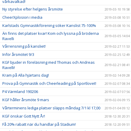
vårkavalkad!
Ny styrelse efter helgens årsmöte
2019-03-10 19:58
CheerXplosion i media
2019-03-08 10:51
Karlstads Gymnastikförening söker Kanslist 75-100%
2019-03-08 10:16
Än finns det platser kvar! Kom och lyssna på bröderna
2019-03-05 14:04
Ravelli
Vårrensning på kansliet!
2019-02-27 11:53
Inför årsmötet 9/3
2019-02-25 12:49
KGF bjuder in föreläsning med Thomas och Andreas
2019-02-21 08:41
Ravelli!
Kram på Alla hjärtans dag!
2019-02-14 09:28
Prova på Gymnastik och Cheerleading på Sportlovet!
2019-02-07 08:34
P4 Värmland 190206
2019-02-07 07:56
KGF håller årsmöte 9 mars
2019-02-06 09:15
Vårterminens lediga platser släpps måndag 7/1 kl 17,00
2019-01-04 09:12
KGF önskar Gott Nytt År!
2018-12-30 20:31
Få 20% rabatt när du handlar på Stadium!
2018-12-20 09:51