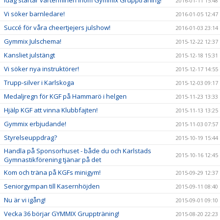
Idag startar vårterminen inom Gymmix Gruppträning!
2016-01-11 15:48
Vi söker barnledare!
2016-01-05 12:47
Succé för våra cheertjejers julshow!
2016-01-03 23:14
Gymmix Julschema!
2015-12-22 12:37
Kansliet julstängt
2015-12-18 15:31
Vi söker nya instruktörer!
2015-12-17 14:55
Trupp-silver i Karlskoga
2015-12-03 09:17
Medaljregn för KGF på Hammarö i helgen
2015-11-23 13:33
Hjälp KGF att vinna Klubbfajten!
2015-11-13 13:25
Gymmix erbjudande!
2015-11-03 07:57
Styrelseuppdrag?
2015-10-19 15:44
Handla på Sponsorhuset - både du och Karlstads
2015-10-16 12:45
Gymnastikförening tjänar på det
Kom och träna på KGFs minigym!
2015-09-29 12:37
Seniorgympan till Kasernhöjden
2015-09-11 08:40
Nu är vi igång!
2015-09-01 09:10
Vecka 36 börjar GYMMIX Gruppträning!
2015-08-20 22:23