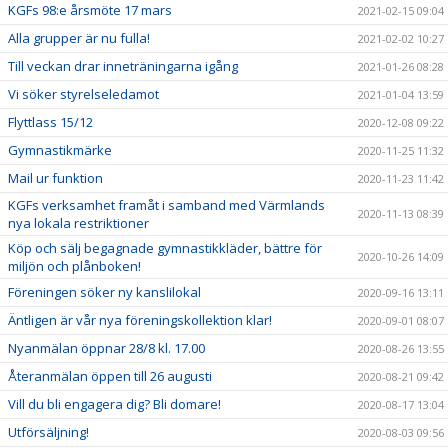
KGFs 98:e årsmöte 17 mars
2021-02-15 09:04
Alla grupper är nu fulla!
2021-02-02 10:27
Till veckan drar inneträningarna igång
2021-01-26 08:28
Vi söker styrelseledamot
2021-01-04 13:59
Flyttlass 15/12
2020-12-08 09:22
Gymnastikmärke
2020-11-25 11:32
Mail ur funktion
2020-11-23 11:42
KGFs verksamhet framåt i samband med Värmlands
2020-11-13 08:39
nya lokala restriktioner
Köp och sälj begagnade gymnastikkläder, bättre för
2020-10-26 14:09
miljön och plånboken!
Föreningen söker ny kanslilokal
2020-09-16 13:11
Äntligen är vår nya föreningskollektion klar!
2020-09-01 08:07
Nyanmälan öppnar 28/8 kl. 17.00
2020-08-26 13:55
Återanmälan öppen till 26 augusti
2020-08-21 09:42
Vill du bli engagera dig? Bli domare!
2020-08-17 13:04
Utförsäljning!
2020-08-03 09:56