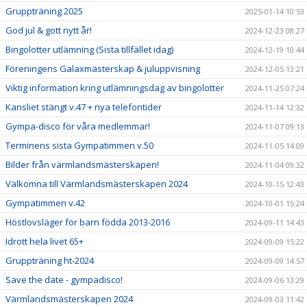
Gruppträning 2025
2025-01-14 10:53
God jul & gott nytt år!
2024-12-23 08:27
Bingolotter utlämning (Sista tillfället idag)
2024-12-19 10:44
Föreningens Galaxmästerskap & juluppvisning
2024-12-05 13:21
Viktig information kring utlämningsdag av bingolotter
2024-11-25 07:24
Kansliet stängt v.47 + nya telefontider
2024-11-14 12:32
Gympa-disco för våra medlemmar!
2024-11-07 09:13
Terminens sista Gympatimmen v.50
2024-11-05 14:09
Bilder från värmlandsmästerskapen!
2024-11-04 09:32
Välkomna till Värmlandsmästerskapen 2024
2024-10-15 12:43
Gympatimmen v.42
2024-10-01 15:24
Höstlovsläger för barn födda 2013-2016
2024-09-11 14:43
Idrott hela livet 65+
2024-09-09 15:22
Gruppträning ht-2024
2024-09-09 14:57
Save the date - gympadisco!
2024-09-06 13:29
Värmlandsmästerskapen 2024
2024-09-03 11:42