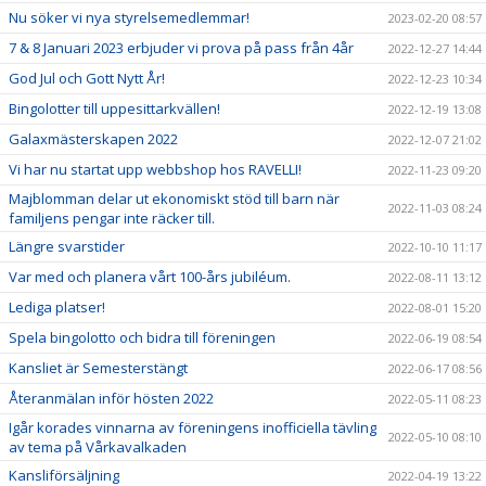
Nu söker vi nya styrelsemedlemmar!
2023-02-20 08:57
7 & 8 Januari 2023 erbjuder vi prova på pass från 4år
2022-12-27 14:44
God Jul och Gott Nytt År!
2022-12-23 10:34
Bingolotter till uppesittarkvällen!
2022-12-19 13:08
Galaxmästerskapen 2022
2022-12-07 21:02
Vi har nu startat upp webbshop hos RAVELLI!
2022-11-23 09:20
Majblomman delar ut ekonomiskt stöd till barn när
2022-11-03 08:24
familjens pengar inte räcker till.
Längre svarstider
2022-10-10 11:17
Var med och planera vårt 100-års jubiléum.
2022-08-11 13:12
Lediga platser!
2022-08-01 15:20
Spela bingolotto och bidra till föreningen
2022-06-19 08:54
Kansliet är Semesterstängt
2022-06-17 08:56
Återanmälan inför hösten 2022
2022-05-11 08:23
Igår korades vinnarna av föreningens inofficiella tävling
2022-05-10 08:10
av tema på Vårkavalkaden
Kansliförsäljning
2022-04-19 13:22