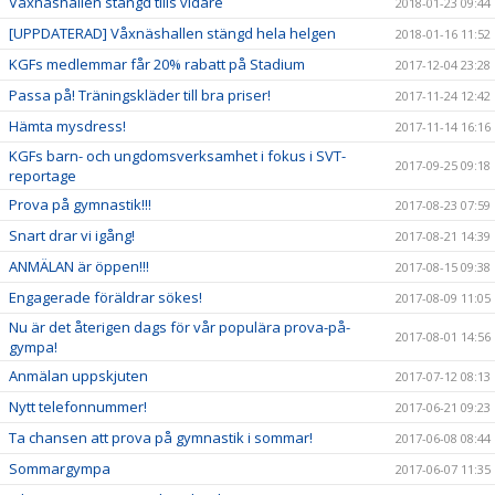
Våxnäshallen stängd tills vidare
2018-01-23 09:44
[UPPDATERAD] Våxnäshallen stängd hela helgen
2018-01-16 11:52
KGFs medlemmar får 20% rabatt på Stadium
2017-12-04 23:28
Passa på! Träningskläder till bra priser!
2017-11-24 12:42
Hämta mysdress!
2017-11-14 16:16
KGFs barn- och ungdomsverksamhet i fokus i SVT-
2017-09-25 09:18
reportage
Prova på gymnastik!!!
2017-08-23 07:59
Snart drar vi igång!
2017-08-21 14:39
ANMÄLAN är öppen!!!
2017-08-15 09:38
Engagerade föräldrar sökes!
2017-08-09 11:05
Nu är det återigen dags för vår populära prova-på-
2017-08-01 14:56
gympa!
Anmälan uppskjuten
2017-07-12 08:13
Nytt telefonnummer!
2017-06-21 09:23
Ta chansen att prova på gymnastik i sommar!
2017-06-08 08:44
Sommargympa
2017-06-07 11:35