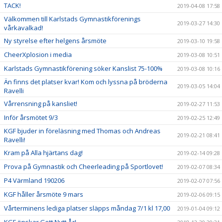
TACK!
2019-04-08 17:58
Välkommen till Karlstads Gymnastikförenings
2019-03-27 14:30
vårkavalkad!
Ny styrelse efter helgens årsmöte
2019-03-10 19:58
CheerXplosion i media
2019-03-08 10:51
Karlstads Gymnastikförening söker Kanslist 75-100%
2019-03-08 10:16
Än finns det platser kvar! Kom och lyssna på bröderna
2019-03-05 14:04
Ravelli
Vårrensning på kansliet!
2019-02-27 11:53
Inför årsmötet 9/3
2019-02-25 12:49
KGF bjuder in föreläsning med Thomas och Andreas
2019-02-21 08:41
Ravelli!
Kram på Alla hjärtans dag!
2019-02-14 09:28
Prova på Gymnastik och Cheerleading på Sportlovet!
2019-02-07 08:34
P4 Värmland 190206
2019-02-07 07:56
KGF håller årsmöte 9 mars
2019-02-06 09:15
Vårterminens lediga platser släpps måndag 7/1 kl 17,00
2019-01-04 09:12
KGF önskar Gott Nytt År!