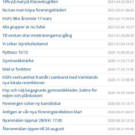
10% på mat på Klaraviksgrillen
2021-04-22 09:07
Nu kan man köpa föreningskläder!
2021-03-01 08:06
KGFs 98:e årsmöte 17 mars
2021-02-15 09:04
Alla grupper är nu fulla!
2021-02-02 10:27
Till veckan drar inneträningarna igång
2021-01-26 08:28
Vi söker styrelseledamot
2021-01-04 13:59
Flyttlass 15/12
2020-12-08 09:22
Gymnastikmärke
2020-11-25 11:32
Mail ur funktion
2020-11-23 11:42
KGFs verksamhet framåt i samband med Värmlands
2020-11-13 08:39
nya lokala restriktioner
Köp och sälj begagnade gymnastikkläder, bättre för
2020-10-26 14:09
miljön och plånboken!
Föreningen söker ny kanslilokal
2020-09-16 13:11
Äntligen är vår nya föreningskollektion klar!
2020-09-01 08:07
Nyanmälan öppnar 28/8 kl. 17.00
2020-08-26 13:55
Återanmälan öppen till 26 augusti
2020-08-21 09:42