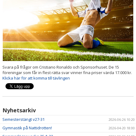
PRISER & TERMINSTIDER
BLI LEDARE
FÖRENINGSKOLLEKTION
HYRA KGF-LOKALEN
SPONSORER
Svara på frågor om Cristiano Ronaldo och Sponsorhuset. De 15
föreningar som får in flest rätta svar vinner fina priser värda 17.000 kr.
Klicka här för att komma till tävlingen
FRITIDSKORTET
Nyhetsarkiv
Semesterstängt v27-31
2026-06-26 10:20
Gymnastik på Nattidrotten!
2026-04-20 18:00