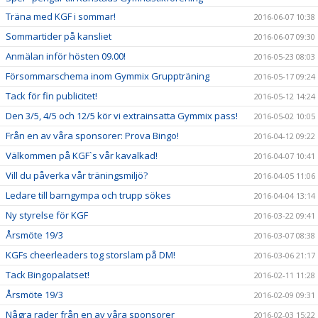
Träna med KGF i sommar!
2016-06-07 10:38
Sommartider på kansliet
2016-06-07 09:30
Anmälan inför hösten 09.00!
2016-05-23 08:03
Försommarschema inom Gymmix Gruppträning
2016-05-17 09:24
Tack för fin publicitet!
2016-05-12 14:24
Den 3/5, 4/5 och 12/5 kör vi extrainsatta Gymmix pass!
2016-05-02 10:05
Från en av våra sponsorer: Prova Bingo!
2016-04-12 09:22
Välkommen på KGF`s vår kavalkad!
2016-04-07 10:41
Vill du påverka vår träningsmiljö?
2016-04-05 11:06
Ledare till barngympa och trupp sökes
2016-04-04 13:14
Ny styrelse för KGF
2016-03-22 09:41
Årsmöte 19/3
2016-03-07 08:38
KGFs cheerleaders tog storslam på DM!
2016-03-06 21:17
Tack Bingopalatset!
2016-02-11 11:28
Årsmöte 19/3
2016-02-09 09:31
Några rader från en av våra sponsorer
2016-02-03 15:22