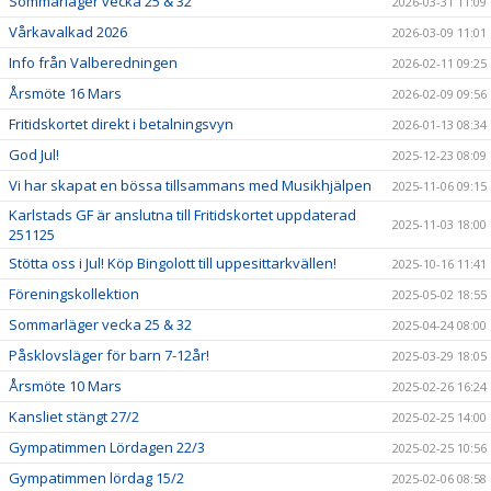
Sommarläger vecka 25 & 32
2026-03-31 11:09
Vårkavalkad 2026
2026-03-09 11:01
Info från Valberedningen
2026-02-11 09:25
Årsmöte 16 Mars
2026-02-09 09:56
Fritidskortet direkt i betalningsvyn
2026-01-13 08:34
God Jul!
2025-12-23 08:09
Vi har skapat en bössa tillsammans med Musikhjälpen
2025-11-06 09:15
Karlstads GF är anslutna till Fritidskortet uppdaterad
2025-11-03 18:00
251125
Stötta oss i Jul! Köp Bingolott till uppesittarkvällen!
2025-10-16 11:41
Föreningskollektion
2025-05-02 18:55
Sommarläger vecka 25 & 32
2025-04-24 08:00
Påsklovsläger för barn 7-12år!
2025-03-29 18:05
Årsmöte 10 Mars
2025-02-26 16:24
Kansliet stängt 27/2
2025-02-25 14:00
Gympatimmen Lördagen 22/3
2025-02-25 10:56
Gympatimmen lördag 15/2
2025-02-06 08:58