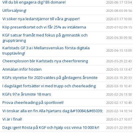
Vill du bli engagera dig? Bli domare!
2020-08-17 13:04
Utförsäljning!
2020-08-03 09:56
Vi söker nya ledarstjärnor till våra grupper!
2020-07-17 10:00
Köp presentkortet och vi får 25% av intäkterna
2020-07-02 09:15
KGF satsar framåt med fokus på gymnastik och
2020-06-30 09:50
gruppträning
Karlstads GF 3:a i Mellansvenskas första digitala
2020-06-15 13:09
trupptävling!
Cheerxplosion blir Karlstads nya cheerförening
2020-05-29 22:43
Anmälan inför hösten
2020-05-13 13:47
KGFs styrelse för 2020 valdes på gårdagens årsmöte
2020-03-19 20:33
I dagsläget fortsätter vi med trupp och cheerleading
2020-03-19 10:41
KGFs 97:e årsmöte 18 mars
2020-02-26 13:50
Prova cheerleading på sportlovet!
2020-02-17 10:49
Vi önskar alla en fin Alla hjärtans dag &#10084;&#65039;
2020-02-14 10:14
Vi är i final!
2020-01-27 10:07
Dags igen! Rösta på KGF och hjälp oss vinna 10 000 kr!
2020-01-22 09:09