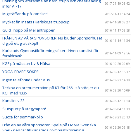
Bokning och Återanmälan barn, trupp och cheerleading
2017-01-19 08:42
inför VT-17
Mig träffar du på kansliet!
2017-01-17 14:24
Mycket fin insats i Karlskoga truppcup!
2016-11-28 08:27
Guld i hopp på Mellantruppen
2016-11-17 08:58
FRÅN EN AV VÅRA SPONSORER: Nu bjuder Sponsorhuset
2016-11-16 11:34
dig på ett gratisköp!!
Karlstads Gymnastikförening söker driven kanslist för
2016-11-09 12:56
föräldravik
KGF på mässan Liv & Hälsa
2016-10-20 09:09
YOGALEDARE SÖKES!
2016-10-12 15:17
Ingen telefontid under v.39
2016-09-21 14:19
Teckna en prenumeration på KT för 266:- så stödjer du
2016-08-30 15:09
KGF med 133:-
Kansliet v.33
2016-08-12 11:54
Slutspurt på utegympan!
2016-08-04 11:19
Succé för sommarkollo
2016-07-21 20:13
Från en av våra sponsorer: Spela på EM via Svenska
2016-06-20 09:18
Spel - pengar till Karlstads Gymnastikförening