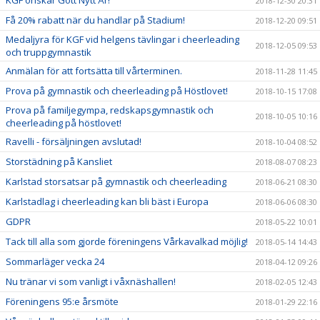
2018-12-30 20:31
Få 20% rabatt när du handlar på Stadium!
2018-12-20 09:51
Medaljyra för KGF vid helgens tävlingar i cheerleading
2018-12-05 09:53
och truppgymnastik
Anmälan för att fortsätta till vårterminen.
2018-11-28 11:45
Prova på gymnastik och cheerleading på Höstlovet!
2018-10-15 17:08
Prova på familjegympa, redskapsgymnastik och
2018-10-05 10:16
cheerleading på höstlovet!
Ravelli - försäljningen avslutad!
2018-10-04 08:52
Storstädning på Kansliet
2018-08-07 08:23
Karlstad storsatsar på gymnastik och cheerleading
2018-06-21 08:30
Karlstadlag i cheerleading kan bli bäst i Europa
2018-06-06 08:30
GDPR
2018-05-22 10:01
Tack till alla som gjorde föreningens Vårkavalkad möjlig!
2018-05-14 14:43
Sommarläger vecka 24
2018-04-12 09:26
Nu tränar vi som vanligt i våxnäshallen!
2018-02-05 12:43
Föreningens 95:e årsmöte
2018-01-29 22:16