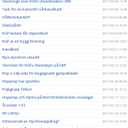
Silverregn över KGFs cheerleaders i RM
2017-05-29 11:18
Tack för en kanonfin vårkavalkad!
2017-05-08 16:38
VÅRKAVALKAD!!!
2017-04-25 08:40
Glad påsk!
2017-04-12 10:29
KGF-ledare får stipendium
2017-04-06 09:24
KGF är en trygg förening
2017-03-28 13:07
Kavalkad
2017-03-21 11:08
Nya styrelsen utsedd
2017-03-21 09:11
Storslam för KGFs cheertjejer på DM!
2017-03-13 15:20
Köp o Sälj-sida för begagnade gympakläder
2017-03-06 14:10
Hopprep har sportlov
2017-02-28 08:46
Pojkgrupp Tellus!
2017-02-20 10:21
Hopprep och styrka på Norrstrandsskolan onsdagar
2017-02-17 15:27
Årsmöte 11/3
2017-02-15 11:53
NY LOKAL!
2017-01-26 15:36
Intresserad av styrelseuppdrag?
2017-01-24 13:30