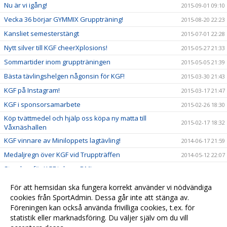
Nu är vi igång!
2015-09-01 09:10
Vecka 36 börjar GYMMIX Gruppträning!
2015-08-20 22:23
Kansliet semesterstängt
2015-07-01 22:28
Nytt silver till KGF cheerXplosions!
2015-05-27 21:33
Sommartider inom gruppträningen
2015-05-05 21:39
Bästa tävlingshelgen någonsin för KGF!
2015-03-30 21:43
KGF på Instagram!
2015-03-17 21:47
KGF i sponsorsamarbete
2015-02-26 18:30
Köp tvättmedel och hjälp oss köpa ny matta till
2015-02-17 18:32
Våxnäshallen
KGF vinnare av Miniloppets lagtävling!
2014-06-17 21:59
Medaljregn över KGF vid Truppträffen
2014-05-12 22:07
Storslam för KGF i cheer-DM!
2014-03-24 22:10
Nya framgångar för KGFs cheertjejer!
2014-03-17 22:02
För att hemsidan ska fungera korrekt använder vi nödvändiga
Guld och silver till KGF mixtrupper!
cookies från SportAdmin. Dessa går inte att stänga av.
2013-11-26 22:14
Föreningen kan också använda frivilliga cookies, t.ex. för
Må Bra-dagen en succé
2013-10-17 22:17
statistik eller marknadsföring. Du väljer själv om du vill