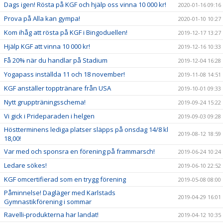
Dags igen! Rösta på KGF och hjälp oss vinna 10 000 kr!
2020-01-16 09:16
Prova på Alla kan gympa!
2020-01-10 10:27
Kom ihåg att rösta på KGF i Bingoduellen!
2019-12-17 13:27
Hjälp KGF att vinna 10 000 kr!
2019-12-16 10:33
Få 20% när du handlar på Stadium
2019-12-04 16:28
Yogapass inställda 11 och 18 november!
2019-11-08 14:51
KGF anställer topptränare från USA
2019-10-01 09:33
Nytt gruppträningsschema!
2019-09-24 15:22
Vi gick i Prideparaden i helgen
2019-09-03 09:28
Höstterminens lediga platser släpps på onsdag 14/8 kl
2019-08-12 18:59
18,00!
Var med och sponsra en förening på frammarsch!
2019-06-24 10:24
Ledare sökes!
2019-06-10 22:52
KGF omcertifierad som en trygg förening
2019-05-08 08:00
Påminnelse! Dagläger med Karlstads
2019-04-29 16:01
Gymnastikförening i sommar
Ravelli-produkterna har landat!
2019-04-12 10:35