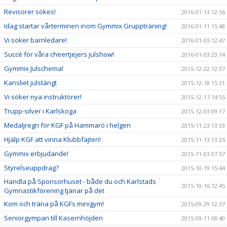
Revisorer sökes!
2016-01-13 12:56
Idag startar vårterminen inom Gymmix Gruppträning!
2016-01-11 15:48
Vi söker barnledare!
2016-01-05 12:47
Succé för våra cheertjejers julshow!
2016-01-03 23:14
Gymmix Julschema!
2015-12-22 12:37
Kansliet julstängt
2015-12-18 15:31
Vi söker nya instruktörer!
2015-12-17 14:55
Trupp-silver i Karlskoga
2015-12-03 09:17
Medaljregn för KGF på Hammarö i helgen
2015-11-23 13:33
Hjälp KGF att vinna Klubbfajten!
2015-11-13 13:25
Gymmix erbjudande!
2015-11-03 07:57
Styrelseuppdrag?
2015-10-19 15:44
Handla på Sponsorhuset - både du och Karlstads
2015-10-16 12:45
Gymnastikförening tjänar på det
Kom och träna på KGFs minigym!
2015-09-29 12:37
Seniorgympan till Kasernhöjden
2015-09-11 08:40