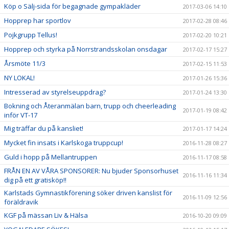
Köp o Sälj-sida för begagnade gympakläder
2017-03-06 14:10
Hopprep har sportlov
2017-02-28 08:46
Pojkgrupp Tellus!
2017-02-20 10:21
Hopprep och styrka på Norrstrandsskolan onsdagar
2017-02-17 15:27
Årsmöte 11/3
2017-02-15 11:53
NY LOKAL!
2017-01-26 15:36
Intresserad av styrelseuppdrag?
2017-01-24 13:30
Bokning och Återanmälan barn, trupp och cheerleading
2017-01-19 08:42
inför VT-17
Mig träffar du på kansliet!
2017-01-17 14:24
Mycket fin insats i Karlskoga truppcup!
2016-11-28 08:27
Guld i hopp på Mellantruppen
2016-11-17 08:58
FRÅN EN AV VÅRA SPONSORER: Nu bjuder Sponsorhuset
2016-11-16 11:34
dig på ett gratisköp!!
Karlstads Gymnastikförening söker driven kanslist för
2016-11-09 12:56
föräldravik
KGF på mässan Liv & Hälsa
2016-10-20 09:09