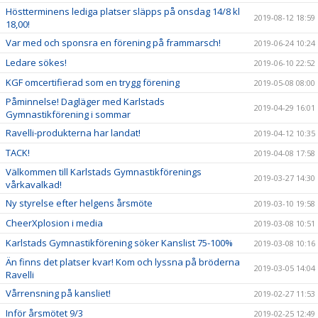
Höstterminens lediga platser släpps på onsdag 14/8 kl
2019-08-12 18:59
18,00!
Var med och sponsra en förening på frammarsch!
2019-06-24 10:24
Ledare sökes!
2019-06-10 22:52
KGF omcertifierad som en trygg förening
2019-05-08 08:00
Påminnelse! Dagläger med Karlstads
2019-04-29 16:01
Gymnastikförening i sommar
Ravelli-produkterna har landat!
2019-04-12 10:35
TACK!
2019-04-08 17:58
Välkommen till Karlstads Gymnastikförenings
2019-03-27 14:30
vårkavalkad!
Ny styrelse efter helgens årsmöte
2019-03-10 19:58
CheerXplosion i media
2019-03-08 10:51
Karlstads Gymnastikförening söker Kanslist 75-100%
2019-03-08 10:16
Än finns det platser kvar! Kom och lyssna på bröderna
2019-03-05 14:04
Ravelli
Vårrensning på kansliet!
2019-02-27 11:53
Inför årsmötet 9/3
2019-02-25 12:49