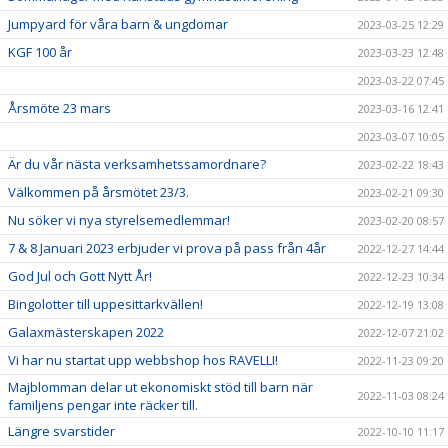
Jumpyard för våra barn & ungdomar
2023-03-25 12:29
KGF 100 år
2023-03-23 12:48
2023-03-22 07:45
Årsmöte 23 mars
2023-03-16 12:41
2023-03-07 10:05
Är du vår nästa verksamhetssamordnare?
2023-02-22 18:43
Välkommen på årsmötet 23/3.
2023-02-21 09:30
Nu söker vi nya styrelsemedlemmar!
2023-02-20 08:57
7 & 8 Januari 2023 erbjuder vi prova på pass från 4år
2022-12-27 14:44
God Jul och Gott Nytt År!
2022-12-23 10:34
Bingolotter till uppesittarkvällen!
2022-12-19 13:08
Galaxmästerskapen 2022
2022-12-07 21:02
Vi har nu startat upp webbshop hos RAVELLI!
2022-11-23 09:20
Majblomman delar ut ekonomiskt stöd till barn när
2022-11-03 08:24
familjens pengar inte räcker till.
Längre svarstider
2022-10-10 11:17