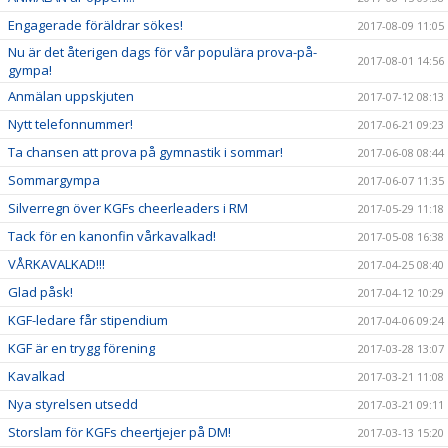
Engagerade föräldrar sökes!
2017-08-09 11:05
Nu är det återigen dags för vår populära prova-på-
2017-08-01 14:56
gympa!
Anmälan uppskjuten
2017-07-12 08:13
Nytt telefonnummer!
2017-06-21 09:23
Ta chansen att prova på gymnastik i sommar!
2017-06-08 08:44
Sommargympa
2017-06-07 11:35
Silverregn över KGFs cheerleaders i RM
2017-05-29 11:18
Tack för en kanonfin vårkavalkad!
2017-05-08 16:38
VÅRKAVALKAD!!!
2017-04-25 08:40
Glad påsk!
2017-04-12 10:29
KGF-ledare får stipendium
2017-04-06 09:24
KGF är en trygg förening
2017-03-28 13:07
Kavalkad
2017-03-21 11:08
Nya styrelsen utsedd
2017-03-21 09:11
Storslam för KGFs cheertjejer på DM!
2017-03-13 15:20