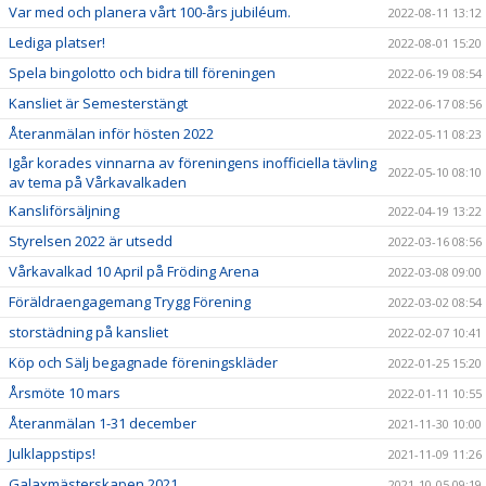
Var med och planera vårt 100-års jubiléum.
2022-08-11 13:12
Lediga platser!
2022-08-01 15:20
Spela bingolotto och bidra till föreningen
2022-06-19 08:54
Kansliet är Semesterstängt
2022-06-17 08:56
Återanmälan inför hösten 2022
2022-05-11 08:23
Igår korades vinnarna av föreningens inofficiella tävling
2022-05-10 08:10
av tema på Vårkavalkaden
Kansliförsäljning
2022-04-19 13:22
Styrelsen 2022 är utsedd
2022-03-16 08:56
Vårkavalkad 10 April på Fröding Arena
2022-03-08 09:00
Föräldraengagemang Trygg Förening
2022-03-02 08:54
storstädning på kansliet
2022-02-07 10:41
Köp och Sälj begagnade föreningskläder
2022-01-25 15:20
Årsmöte 10 mars
2022-01-11 10:55
Återanmälan 1-31 december
2021-11-30 10:00
Julklappstips!
2021-11-09 11:26
Galaxmästerskapen 2021
2021-10-05 09:19