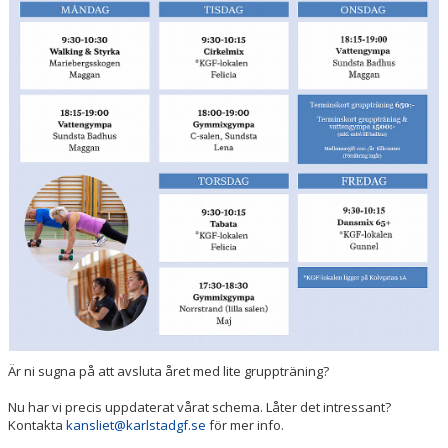
PRISER & TERMINSTIDER
BLI LEDARE
FÖRENINGSKOLLEKTION
HYRA KGF-LOKALEN
SPONSORER
FRITIDSKORTET
Är ni sugna på att avsluta året med lite gruppträning?
Nu har vi precis uppdaterat vårat schema. Låter det intressant?
Kontakta
kansliet@karlstadgf.se
för mer info.