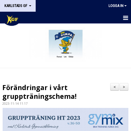
KARLSTADS GF
LOGGA IN
START
OM KGF
STYRELSEN
DOKUMENT
HISTORIK
Förändringar i vårt
<
>
NYHETER
gruppträningschema!
2023-11-14 11:17
KALENDER
STÖDMEDLEM
KONTAKT