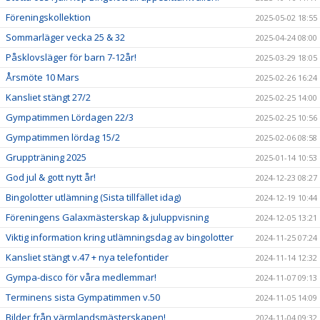
Föreningskollektion
2025-05-02 18:55
Sommarläger vecka 25 & 32
2025-04-24 08:00
Påsklovsläger för barn 7-12år!
2025-03-29 18:05
Årsmöte 10 Mars
2025-02-26 16:24
Kansliet stängt 27/2
2025-02-25 14:00
Gympatimmen Lördagen 22/3
2025-02-25 10:56
Gympatimmen lördag 15/2
2025-02-06 08:58
Gruppträning 2025
2025-01-14 10:53
God jul & gott nytt år!
2024-12-23 08:27
Bingolotter utlämning (Sista tillfället idag)
2024-12-19 10:44
Föreningens Galaxmästerskap & juluppvisning
2024-12-05 13:21
Viktig information kring utlämningsdag av bingolotter
2024-11-25 07:24
Kansliet stängt v.47 + nya telefontider
2024-11-14 12:32
Gympa-disco för våra medlemmar!
2024-11-07 09:13
Terminens sista Gympatimmen v.50
2024-11-05 14:09
Bilder från värmlandsmästerskapen!
2024-11-04 09:32