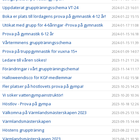
Uppdaterat gruppträningsschema VT-24
2024-01-23 16:01
Boka er plats till lördagens prova på gymnastik 4-12 år!
2024-01-22 15:15
Utökat med grupp för 4-6åringar -Prova på gymnastik
2024-01-17 11:08
Prova på gymnastik 6-12 år
2024-01-15 16:18
Vårterminens gruppträningsschema
2024-01-15 11:39
Prova på truppgymnastik för vuxna 15+
2024-01-09 14:07
Ledare till våren sökes!
2023-11-21 11:26
Förändringar i vårt gruppträningschema!
2023-11-14 11:17
Halloweendisco för KGF-medlemmar
2023-11-02 15:58
Fler platser på höstlovets prova på gympa!
2023-10-25 14:25
Vi söker vattengympainstruktör!
2023-10-20 10:36
Höstlov - Prova på gympa
2023-10-18 12:26
Välkomna på Värmlandsmästerskapen 2023
2023-09-25 13:16
Värmlandsmästerskapen
2023-09-15 14:44
Höstens gruppträning
2023-08-22 11:21
Värmlandsmästerskapen 2023
2023-08-21 10:50