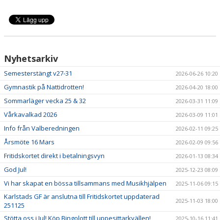
Nyhetsarkiv
Semesterstängt v27-31
2026-06-26 10:20
Gymnastik på Nattidrotten!
2026-04-20 18:00
Sommarläger vecka 25 & 32
2026-03-31 11:09
Vårkavalkad 2026
2026-03-09 11:01
Info från Valberedningen
2026-02-11 09:25
Årsmöte 16 Mars
2026-02-09 09:56
Fritidskortet direkt i betalningsvyn
2026-01-13 08:34
God Jul!
2025-12-23 08:09
Vi har skapat en bössa tillsammans med Musikhjälpen
2025-11-06 09:15
Karlstads GF är anslutna till Fritidskortet uppdaterad
2025-11-03 18:00
251125
Stötta oss i Jul! Köp Bingolott till uppesittarkvällen!
2025-10-16 11:41