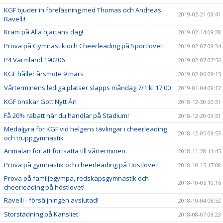
KGF bjuder in föreläsning med Thomas och Andreas
2019-02-21 08:41
Ravelli!
Kram på Alla hjärtans dag!
2019-02-14 09:28
Prova på Gymnastik och Cheerleading på Sportlovet!
2019-02-07 08:34
P4 Värmland 190206
2019-02-07 07:56
KGF håller årsmöte 9 mars
2019-02-06 09:15
Vårterminens lediga platser släpps måndag 7/1 kl 17,00
2019-01-04 09:12
KGF önskar Gott Nytt År!
2018-12-30 20:31
Få 20% rabatt när du handlar på Stadium!
2018-12-20 09:51
Medaljyra för KGF vid helgens tävlingar i cheerleading
2018-12-05 09:53
och truppgymnastik
Anmälan för att fortsätta till vårterminen.
2018-11-28 11:45
Prova på gymnastik och cheerleading på Höstlovet!
2018-10-15 17:08
Prova på familjegympa, redskapsgymnastik och
2018-10-05 10:16
cheerleading på höstlovet!
Ravelli - försäljningen avslutad!
2018-10-04 08:52
Storstädning på Kansliet
2018-08-07 08:23