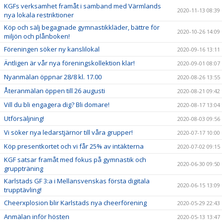
KGFs verksamhet framåt i samband med Värmlands
2020-11-13 08:39
nya lokala restriktioner
Köp och sälj begagnade gymnastikkläder, bättre för
2020-10-26 14:09
miljön och plånboken!
Föreningen söker ny kanslilokal
2020-09-16 13:11
Äntligen är vår nya föreningskollektion klar!
2020-09-01 08:07
Nyanmälan öppnar 28/8 kl. 17.00
2020-08-26 13:55
Återanmälan öppen till 26 augusti
2020-08-21 09:42
Vill du bli engagera dig? Bli domare!
2020-08-17 13:04
Utförsäljning!
2020-08-03 09:56
Vi söker nya ledarstjärnor till våra grupper!
2020-07-17 10:00
Köp presentkortet och vi får 25% av intäkterna
2020-07-02 09:15
KGF satsar framåt med fokus på gymnastik och
2020-06-30 09:50
gruppträning
Karlstads GF 3:a i Mellansvenskas första digitala
2020-06-15 13:09
trupptävling!
Cheerxplosion blir Karlstads nya cheerförening
2020-05-29 22:43
Anmälan inför hösten
2020-05-13 13:47