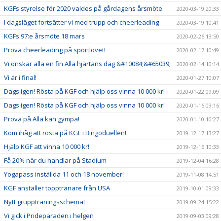
KGFs styrelse för 2020 valdes på gårdagens årsmöte
2020-03-19 20:33
I dagsläget fortsätter vi med trupp och cheerleading
2020-03-19 10:41
KGFs 97:e årsmöte 18 mars
2020-02-26 13:50
Prova cheerleading på sportlovet!
2020-02-17 10:49
Vi önskar alla en fin Alla hjärtans dag &#10084;&#65039;
2020-02-14 10:14
Vi är i final!
2020-01-27 10:07
Dags igen! Rösta på KGF och hjälp oss vinna 10 000 kr!
2020-01-22 09:09
Dags igen! Rösta på KGF och hjälp oss vinna 10 000 kr!
2020-01-16 09:16
Prova på Alla kan gympa!
2020-01-10 10:27
Kom ihåg att rösta på KGF i Bingoduellen!
2019-12-17 13:27
Hjälp KGF att vinna 10 000 kr!
2019-12-16 10:33
Få 20% när du handlar på Stadium
2019-12-04 16:28
Yogapass inställda 11 och 18 november!
2019-11-08 14:51
KGF anställer topptränare från USA
2019-10-01 09:33
Nytt gruppträningsschema!
2019-09-24 15:22
Vi gick i Prideparaden i helgen
2019-09-03 09:28