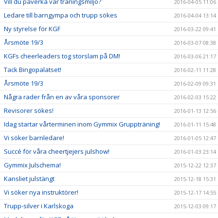
Vill du påverka vår träningsmiljö?
2016-04-05 11:06
Ledare till barngympa och trupp sökes
2016-04-04 13:14
Ny styrelse för KGF
2016-03-22 09:41
Årsmöte 19/3
2016-03-07 08:38
KGFs cheerleaders tog storslam på DM!
2016-03-06 21:17
Tack Bingopalatset!
2016-02-11 11:28
Årsmöte 19/3
2016-02-09 09:31
Några rader från en av våra sponsorer
2016-02-03 15:22
Revisorer sökes!
2016-01-13 12:56
Idag startar vårterminen inom Gymmix Gruppträning!
2016-01-11 15:48
Vi söker barnledare!
2016-01-05 12:47
Succé för våra cheertjejers julshow!
2016-01-03 23:14
Gymmix Julschema!
2015-12-22 12:37
Kansliet julstängt
2015-12-18 15:31
Vi söker nya instruktörer!
2015-12-17 14:55
Trupp-silver i Karlskoga
2015-12-03 09:17