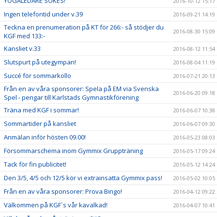
YOGALEDARE SÖKES!
2016-10-12 15:17
Ingen telefontid under v.39
2016-09-21 14:19
Teckna en prenumeration på KT för 266:- så stödjer du
2016-08-30 15:09
KGF med 133:-
Kansliet v.33
2016-08-12 11:54
Slutspurt på utegympan!
2016-08-04 11:19
Succé för sommarkollo
2016-07-21 20:13
Från en av våra sponsorer: Spela på EM via Svenska
2016-06-20 09:18
Spel - pengar till Karlstads Gymnastikförening
Träna med KGF i sommar!
2016-06-07 10:38
Sommartider på kansliet
2016-06-07 09:30
Anmälan inför hösten 09.00!
2016-05-23 08:03
Försommarschema inom Gymmix Gruppträning
2016-05-17 09:24
Tack för fin publicitet!
2016-05-12 14:24
Den 3/5, 4/5 och 12/5 kör vi extrainsatta Gymmix pass!
2016-05-02 10:05
Från en av våra sponsorer: Prova Bingo!
2016-04-12 09:22
Välkommen på KGF`s vår kavalkad!
2016-04-07 10:41