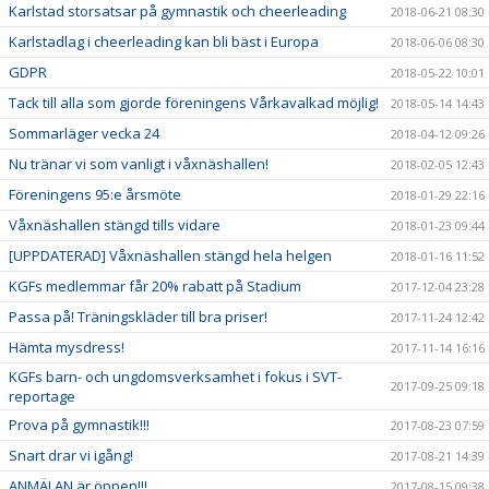
Karlstad storsatsar på gymnastik och cheerleading
2018-06-21 08:30
Karlstadlag i cheerleading kan bli bäst i Europa
2018-06-06 08:30
GDPR
2018-05-22 10:01
Tack till alla som gjorde föreningens Vårkavalkad möjlig!
2018-05-14 14:43
Sommarläger vecka 24
2018-04-12 09:26
Nu tränar vi som vanligt i våxnäshallen!
2018-02-05 12:43
Föreningens 95:e årsmöte
2018-01-29 22:16
Våxnäshallen stängd tills vidare
2018-01-23 09:44
[UPPDATERAD] Våxnäshallen stängd hela helgen
2018-01-16 11:52
KGFs medlemmar får 20% rabatt på Stadium
2017-12-04 23:28
Passa på! Träningskläder till bra priser!
2017-11-24 12:42
Hämta mysdress!
2017-11-14 16:16
KGFs barn- och ungdomsverksamhet i fokus i SVT-
2017-09-25 09:18
reportage
Prova på gymnastik!!!
2017-08-23 07:59
Snart drar vi igång!
2017-08-21 14:39
ANMÄLAN är öppen!!!
2017-08-15 09:38