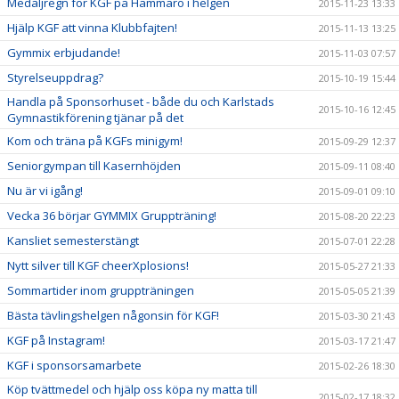
Medaljregn för KGF på Hammarö i helgen
2015-11-23 13:33
Hjälp KGF att vinna Klubbfajten!
2015-11-13 13:25
Gymmix erbjudande!
2015-11-03 07:57
Styrelseuppdrag?
2015-10-19 15:44
Handla på Sponsorhuset - både du och Karlstads
2015-10-16 12:45
Gymnastikförening tjänar på det
Kom och träna på KGFs minigym!
2015-09-29 12:37
Seniorgympan till Kasernhöjden
2015-09-11 08:40
Nu är vi igång!
2015-09-01 09:10
Vecka 36 börjar GYMMIX Gruppträning!
2015-08-20 22:23
Kansliet semesterstängt
2015-07-01 22:28
Nytt silver till KGF cheerXplosions!
2015-05-27 21:33
Sommartider inom gruppträningen
2015-05-05 21:39
Bästa tävlingshelgen någonsin för KGF!
2015-03-30 21:43
KGF på Instagram!
2015-03-17 21:47
KGF i sponsorsamarbete
2015-02-26 18:30
Köp tvättmedel och hjälp oss köpa ny matta till
2015-02-17 18:32