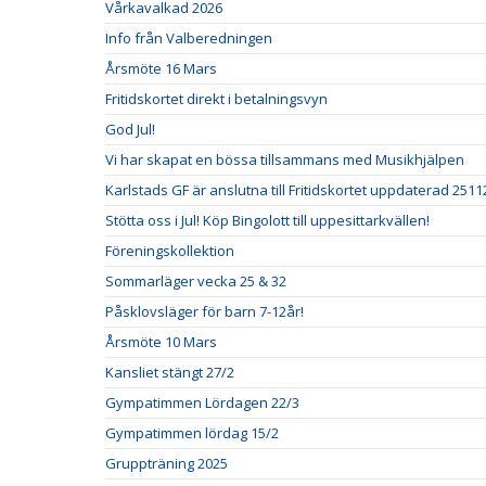
Vårkavalkad 2026
Info från Valberedningen
Årsmöte 16 Mars
Fritidskortet direkt i betalningsvyn
God Jul!
Vi har skapat en bössa tillsammans med Musikhjälpen
Karlstads GF är anslutna till Fritidskortet uppdaterad 2511
Stötta oss i Jul! Köp Bingolott till uppesittarkvällen!
Föreningskollektion
Sommarläger vecka 25 & 32
Påsklovsläger för barn 7-12år!
Årsmöte 10 Mars
Kansliet stängt 27/2
Gympatimmen Lördagen 22/3
Gympatimmen lördag 15/2
Gruppträning 2025