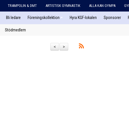
TRAMPOLIN & DMT
ARTISTISK GYMNASTIK
ALLA KAN GYMPA
GY
Bli ledare
Föreningskollektion
Hyra KGF-lokalen
Sponsorer
Stödmedlem
<
>