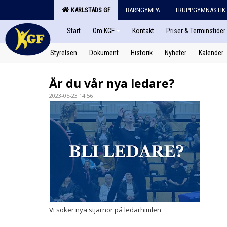
KARLSTADS GF
BARNGYMPA
TRUPPGYMNASTIK
Start
Om KGF
Kontakt
Priser & Terminstider
Styrelsen
Dokument
Historik
Nyheter
Kalender
Är du vår nya ledare?
2023-05-23 14:56
Vi söker nya stjärnor på ledarhimlen