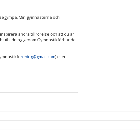
msegympa, Minigymnasterna och
nspirera andra till rörelse och att du är
och utbildning genom Gymnastikförbundet
gymnastikfo
rening@gmail.com
) eller