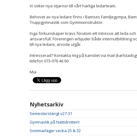
Vi söker nya stjärnor till vårt härliga ledarteam.
Behovet av nya ledare finns i Bamses Familjegympa, Ba
Truppgymnastik som Gymmixinstruktör.
Inga förkunskaper krävs förutom ett intresse att leda och i
ansvarsfull. Föreningen erbjuder både internutbildning 
till nya ledare, arvode utgår.
Intresserad? Kontakta mig på kansliet via mail (karlstads
telefon 073-076 46 60
Mia
Nyhetsarkiv
Semesterstängt v27-31
Gymnastik på Nattidrotten!
Sommarläger vecka 25 & 32