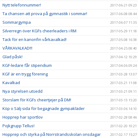
Nytt telefonnummer!
2017-06-21 09:23
Ta chansen att prova på gymnastik i sommar!
2017-06-08 08:44
Sommargympa
2017-06-07 11:35
Silverregn över KGFs cheerleaders i RM
2017-05-29 11:18
Tack för en kanonfin vårkavalkad!
2017-05-08 16:38
VÅRKAVALKAD!!!
2017-04-25 08:40
Glad påsk!
2017-04-12 10:29
KGF-ledare får stipendium
2017-04-06 09:24
KGF är en trygg förening
2017-03-28 13:07
Kavalkad
2017-03-21 11:08
Nya styrelsen utsedd
2017-03-21 09:11
Storslam för KGFs cheertjejer på DM!
2017-03-13 15:20
Köp o Sälj-sida för begagnade gympakläder
2017-03-06 14:10
Hopprep har sportlov
2017-02-28 08:46
Pojkgrupp Tellus!
2017-02-20 10:21
Hopprep och styrka på Norrstrandsskolan onsdagar
2017-02-17 15:27