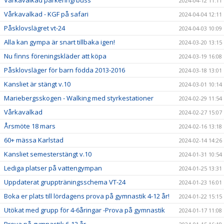
2024-04-12 11:11
Vårkavalkad - KGF på safari
2024-04-04 12:11
Påsklovslägret vt-24
2024-04-03 10:09
Alla kan gympa är snart tillbaka igen!
2024-03-20 13:15
Nu finns föreningskläder att köpa
2024-03-19 16:08
Påsklovsläger för barn födda 2013-2016
2024-03-18 13:01
Kansliet är stängt v.10
2024-03-01 10:14
Mariebergsskogen - Walking med styrkestationer
2024-02-29 11:54
Vårkavalkad
2024-02-27 15:07
Årsmöte 18 mars
2024-02-16 13:18
60+ mässa Karlstad
2024-02-14 14:26
Kansliet semesterstängt v.10
2024-01-31 10:54
Lediga platser på vattengympan
2024-01-25 13:31
Uppdaterat gruppträningsschema VT-24
2024-01-23 16:01
Boka er plats till lördagens prova på gymnastik 4-12 år!
2024-01-22 15:15
Utökat med grupp för 4-6åringar -Prova på gymnastik
2024-01-17 11:08
Prova på gymnastik 6-12 år