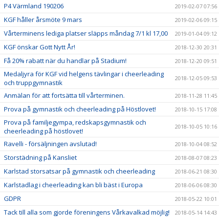
P4 Värmland 190206
2019-02-07 07:56
KGF håller årsmöte 9 mars
2019-02-06 09:15
Vårterminens lediga platser släpps måndag 7/1 kl 17,00
2019-01-04 09:12
KGF önskar Gott Nytt År!
2018-12-30 20:31
Få 20% rabatt när du handlar på Stadium!
2018-12-20 09:51
Medaljyra för KGF vid helgens tävlingar i cheerleading
2018-12-05 09:53
och truppgymnastik
Anmälan för att fortsätta till vårterminen.
2018-11-28 11:45
Prova på gymnastik och cheerleading på Höstlovet!
2018-10-15 17:08
Prova på familjegympa, redskapsgymnastik och
2018-10-05 10:16
cheerleading på höstlovet!
Ravelli - försäljningen avslutad!
2018-10-04 08:52
Storstädning på Kansliet
2018-08-07 08:23
Karlstad storsatsar på gymnastik och cheerleading
2018-06-21 08:30
Karlstadlag i cheerleading kan bli bäst i Europa
2018-06-06 08:30
GDPR
2018-05-22 10:01
Tack till alla som gjorde föreningens Vårkavalkad möjlig!
2018-05-14 14:43