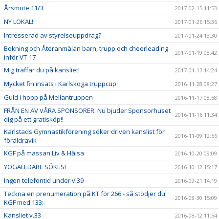
Årsmöte 11/3
2017-02-15 11:53
NY LOKAL!
2017-01-26 15:36
Intresserad av styrelseuppdrag?
2017-01-24 13:30
Bokning och Återanmälan barn, trupp och cheerleading
2017-01-19 08:42
inför VT-17
Mig träffar du på kansliet!
2017-01-17 14:24
Mycket fin insats i Karlskoga truppcup!
2016-11-28 08:27
Guld i hopp på Mellantruppen
2016-11-17 08:58
FRÅN EN AV VÅRA SPONSORER: Nu bjuder Sponsorhuset
2016-11-16 11:34
dig på ett gratisköp!!
Karlstads Gymnastikförening söker driven kanslist för
2016-11-09 12:56
föräldravik
KGF på mässan Liv & Hälsa
2016-10-20 09:09
YOGALEDARE SÖKES!
2016-10-12 15:17
Ingen telefontid under v.39
2016-09-21 14:19
Teckna en prenumeration på KT för 266:- så stödjer du
2016-08-30 15:09
KGF med 133:-
Kansliet v.33
2016-08-12 11:54