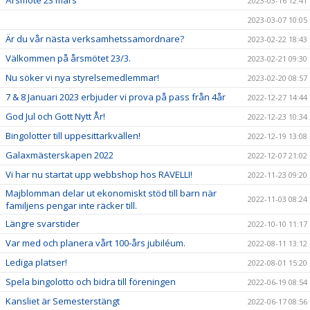
2023-03-16 12:41
2023-03-07 10:05
Är du vår nästa verksamhetssamordnare?
2023-02-22 18:43
Välkommen på årsmötet 23/3.
2023-02-21 09:30
Nu söker vi nya styrelsemedlemmar!
2023-02-20 08:57
7 & 8 Januari 2023 erbjuder vi prova på pass från 4år
2022-12-27 14:44
God Jul och Gott Nytt År!
2022-12-23 10:34
Bingolotter till uppesittarkvällen!
2022-12-19 13:08
Galaxmästerskapen 2022
2022-12-07 21:02
Vi har nu startat upp webbshop hos RAVELLI!
2022-11-23 09:20
Majblomman delar ut ekonomiskt stöd till barn när
2022-11-03 08:24
familjens pengar inte räcker till.
Längre svarstider
2022-10-10 11:17
Var med och planera vårt 100-års jubiléum.
2022-08-11 13:12
Lediga platser!
2022-08-01 15:20
Spela bingolotto och bidra till föreningen
2022-06-19 08:54
Kansliet är Semesterstängt
2022-06-17 08:56