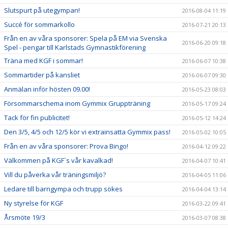
Slutspurt på utegympan!
2016-08-04 11:19
Succé för sommarkollo
2016-07-21 20:13
Från en av våra sponsorer: Spela på EM via Svenska
2016-06-20 09:18
Spel - pengar till Karlstads Gymnastikförening
Träna med KGF i sommar!
2016-06-07 10:38
Sommartider på kansliet
2016-06-07 09:30
Anmälan inför hösten 09.00!
2016-05-23 08:03
Försommarschema inom Gymmix Gruppträning
2016-05-17 09:24
Tack för fin publicitet!
2016-05-12 14:24
Den 3/5, 4/5 och 12/5 kör vi extrainsatta Gymmix pass!
2016-05-02 10:05
Från en av våra sponsorer: Prova Bingo!
2016-04-12 09:22
Välkommen på KGF`s vår kavalkad!
2016-04-07 10:41
Vill du påverka vår träningsmiljö?
2016-04-05 11:06
Ledare till barngympa och trupp sökes
2016-04-04 13:14
Ny styrelse för KGF
2016-03-22 09:41
Årsmöte 19/3
2016-03-07 08:38