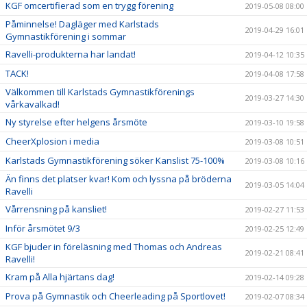
KGF omcertifierad som en trygg förening
2019-05-08 08:00
Påminnelse! Dagläger med Karlstads
2019-04-29 16:01
Gymnastikförening i sommar
Ravelli-produkterna har landat!
2019-04-12 10:35
TACK!
2019-04-08 17:58
Välkommen till Karlstads Gymnastikförenings
2019-03-27 14:30
vårkavalkad!
Ny styrelse efter helgens årsmöte
2019-03-10 19:58
CheerXplosion i media
2019-03-08 10:51
Karlstads Gymnastikförening söker Kanslist 75-100%
2019-03-08 10:16
Än finns det platser kvar! Kom och lyssna på bröderna
2019-03-05 14:04
Ravelli
Vårrensning på kansliet!
2019-02-27 11:53
Inför årsmötet 9/3
2019-02-25 12:49
KGF bjuder in föreläsning med Thomas och Andreas
2019-02-21 08:41
Ravelli!
Kram på Alla hjärtans dag!
2019-02-14 09:28
Prova på Gymnastik och Cheerleading på Sportlovet!
2019-02-07 08:34