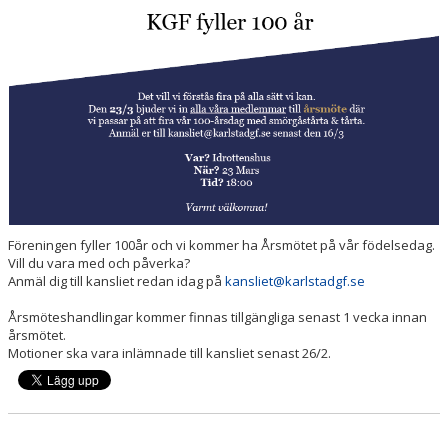
PRISER & TERMINSTIDER
BLI LEDARE
FÖRENINGSKOLLEKTION
HYRA KGF-LOKALEN
SPONSORER
Föreningen fyller 100år och vi kommer ha Årsmötet på vår födelsedag.
FRITIDSKORTET
Vill du vara med och påverka?
Anmäl dig till kansliet redan idag på
kansliet@karlstadgf.se
Årsmöteshandlingar kommer finnas tillgängliga senast 1 vecka innan
årsmötet.
Motioner ska vara inlämnade till kansliet senast 26/2.