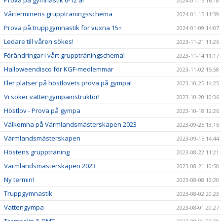
2024-01-15 16:18
Vårterminens gruppträningsschema
2024-01-15 11:39
Prova på truppgymnastik för vuxna 15+
2024-01-09 14:07
Ledare till våren sökes!
2023-11-21 11:26
Förändringar i vårt gruppträningschema!
2023-11-14 11:17
Halloweendisco för KGF-medlemmar
2023-11-02 15:58
Fler platser på höstlovets prova på gympa!
2023-10-25 14:25
Vi söker vattengympainstruktör!
2023-10-20 10:36
Höstlov - Prova på gympa
2023-10-18 12:26
Välkomna på Värmlandsmästerskapen 2023
2023-09-25 13:16
Värmlandsmästerskapen
2023-09-15 14:44
Höstens gruppträning
2023-08-22 11:21
Värmlandsmästerskapen 2023
2023-08-21 10:50
Ny termin!
2023-08-08 12:20
Truppgymnastik
2023-08-02 20:23
Vattengympa
2023-08-01 20:27
Trampolin & DMT