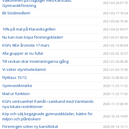
Välkommen på Dagläger med Karlstads
2021-05-24 07:19
Gymnastikförening
Bli Stödmedlem!
2021-05-17 10:24
2021-05-06 10:43
10% på mat på Klaraviksgrillen
2021-04-22 09:07
Nu kan man köpa föreningskläder!
2021-03-01 08:06
KGFs 98:e årsmöte 17 mars
2021-02-15 09:04
Alla grupper är nu fulla!
2021-02-02 10:27
Till veckan drar inneträningarna igång
2021-01-26 08:28
Vi söker styrelseledamot
2021-01-04 13:59
Flyttlass 15/12
2020-12-08 09:22
Gymnastikmärke
2020-11-25 11:32
Mail ur funktion
2020-11-23 11:42
KGFs verksamhet framåt i samband med Värmlands
2020-11-13 08:39
nya lokala restriktioner
Köp och sälj begagnade gymnastikkläder, bättre för
2020-10-26 14:09
miljön och plånboken!
Föreningen söker ny kanslilokal
2020-09-16 13:11