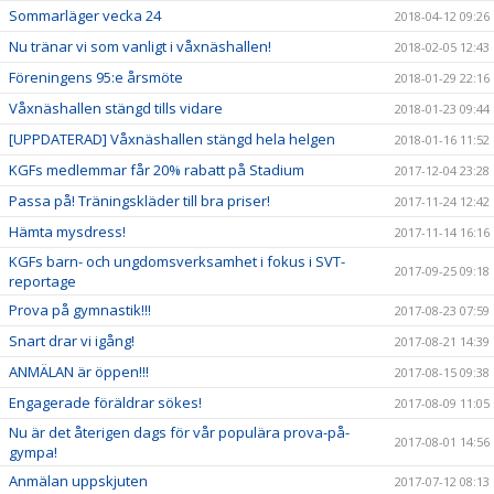
Sommarläger vecka 24
2018-04-12 09:26
Nu tränar vi som vanligt i våxnäshallen!
2018-02-05 12:43
Föreningens 95:e årsmöte
2018-01-29 22:16
Våxnäshallen stängd tills vidare
2018-01-23 09:44
[UPPDATERAD] Våxnäshallen stängd hela helgen
2018-01-16 11:52
KGFs medlemmar får 20% rabatt på Stadium
2017-12-04 23:28
Passa på! Träningskläder till bra priser!
2017-11-24 12:42
Hämta mysdress!
2017-11-14 16:16
KGFs barn- och ungdomsverksamhet i fokus i SVT-
2017-09-25 09:18
reportage
Prova på gymnastik!!!
2017-08-23 07:59
Snart drar vi igång!
2017-08-21 14:39
ANMÄLAN är öppen!!!
2017-08-15 09:38
Engagerade föräldrar sökes!
2017-08-09 11:05
Nu är det återigen dags för vår populära prova-på-
2017-08-01 14:56
gympa!
Anmälan uppskjuten
2017-07-12 08:13