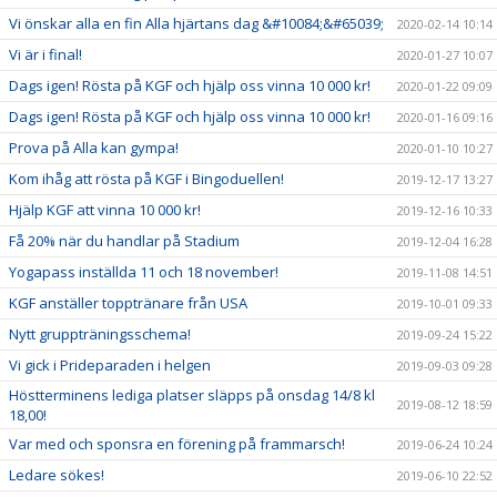
Vi önskar alla en fin Alla hjärtans dag &#10084;&#65039;
2020-02-14 10:14
Vi är i final!
2020-01-27 10:07
Dags igen! Rösta på KGF och hjälp oss vinna 10 000 kr!
2020-01-22 09:09
Dags igen! Rösta på KGF och hjälp oss vinna 10 000 kr!
2020-01-16 09:16
Prova på Alla kan gympa!
2020-01-10 10:27
Kom ihåg att rösta på KGF i Bingoduellen!
2019-12-17 13:27
Hjälp KGF att vinna 10 000 kr!
2019-12-16 10:33
Få 20% när du handlar på Stadium
2019-12-04 16:28
Yogapass inställda 11 och 18 november!
2019-11-08 14:51
KGF anställer topptränare från USA
2019-10-01 09:33
Nytt gruppträningsschema!
2019-09-24 15:22
Vi gick i Prideparaden i helgen
2019-09-03 09:28
Höstterminens lediga platser släpps på onsdag 14/8 kl
2019-08-12 18:59
18,00!
Var med och sponsra en förening på frammarsch!
2019-06-24 10:24
Ledare sökes!
2019-06-10 22:52