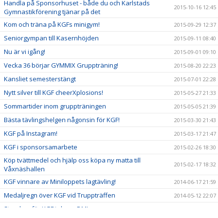
Handla på Sponsorhuset - både du och Karlstads
2015-10-16 12:45
Gymnastikförening tjänar på det
Kom och träna på KGFs minigym!
2015-09-29 12:37
Seniorgympan till Kasernhöjden
2015-09-11 08:40
Nu är vi igång!
2015-09-01 09:10
Vecka 36 börjar GYMMIX Gruppträning!
2015-08-20 22:23
Kansliet semesterstängt
2015-07-01 22:28
Nytt silver till KGF cheerXplosions!
2015-05-27 21:33
Sommartider inom gruppträningen
2015-05-05 21:39
Bästa tävlingshelgen någonsin för KGF!
2015-03-30 21:43
KGF på Instagram!
2015-03-17 21:47
KGF i sponsorsamarbete
2015-02-26 18:30
Köp tvättmedel och hjälp oss köpa ny matta till
2015-02-17 18:32
Våxnäshallen
KGF vinnare av Miniloppets lagtävling!
2014-06-17 21:59
Medaljregn över KGF vid Truppträffen
2014-05-12 22:07
Storslam för KGF i cheer-DM!
2014-03-24 22:10