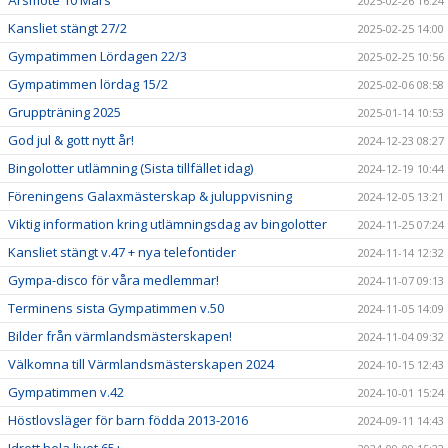
2025-02-26 16:24
Kansliet stängt 27/2
2025-02-25 14:00
Gympatimmen Lördagen 22/3
2025-02-25 10:56
Gympatimmen lördag 15/2
2025-02-06 08:58
Gruppträning 2025
2025-01-14 10:53
God jul & gott nytt år!
2024-12-23 08:27
Bingolotter utlämning (Sista tillfället idag)
2024-12-19 10:44
Föreningens Galaxmästerskap & juluppvisning
2024-12-05 13:21
Viktig information kring utlämningsdag av bingolotter
2024-11-25 07:24
Kansliet stängt v.47 + nya telefontider
2024-11-14 12:32
Gympa-disco för våra medlemmar!
2024-11-07 09:13
Terminens sista Gympatimmen v.50
2024-11-05 14:09
Bilder från värmlandsmästerskapen!
2024-11-04 09:32
Välkomna till Värmlandsmästerskapen 2024
2024-10-15 12:43
Gympatimmen v.42
2024-10-01 15:24
Höstlovsläger för barn födda 2013-2016
2024-09-11 14:43
Idrott hela livet 65+