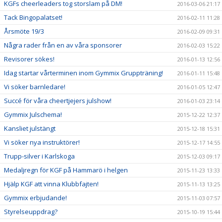
KGFs cheerleaders tog storslam på DM!
2016-03-06 21:17
Tack Bingopalatset!
2016-02-11 11:28
Årsmöte 19/3
2016-02-09 09:31
Några rader från en av våra sponsorer
2016-02-03 15:22
Revisorer sökes!
2016-01-13 12:56
Idag startar vårterminen inom Gymmix Gruppträning!
2016-01-11 15:48
Vi söker barnledare!
2016-01-05 12:47
Succé för våra cheertjejers julshow!
2016-01-03 23:14
Gymmix Julschema!
2015-12-22 12:37
Kansliet julstängt
2015-12-18 15:31
Vi söker nya instruktörer!
2015-12-17 14:55
Trupp-silver i Karlskoga
2015-12-03 09:17
Medaljregn för KGF på Hammarö i helgen
2015-11-23 13:33
Hjälp KGF att vinna Klubbfajten!
2015-11-13 13:25
Gymmix erbjudande!
2015-11-03 07:57
Styrelseuppdrag?
2015-10-19 15:44