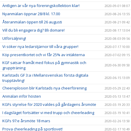
Äntligen är vår nya föreningskollektion klar!
2020-09-01 08:07
Nyanmälan öppnar 28/8 kl. 17.00
2020-08-26 13:55
Återanmälan öppen till 26 augusti
2020-08-21 09:42
Vill du bli engagera dig? Bli domare!
2020-08-17 13:04
Utförsäljning!
2020-08-03 09:56
Vi söker nya ledarstjärnor till våra grupper!
2020-07-17 10:00
Köp presentkortet och vi får 25% av intäkterna
2020-07-02 09:15
KGF satsar framåt med fokus på gymnastik och
2020-06-30 09:50
gruppträning
Karlstads GF 3:a i Mellansvenskas första digitala
2020-06-15 13:09
trupptävling!
Cheerxplosion blir Karlstads nya cheerförening
2020-05-29 22:43
Anmälan inför hösten
2020-05-13 13:47
KGFs styrelse för 2020 valdes på gårdagens årsmöte
2020-03-19 20:33
I dagsläget fortsätter vi med trupp och cheerleading
2020-03-19 10:41
KGFs 97:e årsmöte 18 mars
2020-02-26 13:50
Prova cheerleading på sportlovet!
2020-02-17 10:49