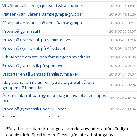
Vi släpper alla lediga platser i våra grupper!
2019-08-14 11:40
Platser kvar i vårens Bamsegympa-grupper
2019-01-16 15:26
Fåtal platser kvar till höstens Bamsegympa
2018-09-18 08:50
Prova på gymnastik!
2018-07-30 09:07
Prova på Gymnastik på Sommarlovet!
2018-06-18 13:56
Prova på Gymnastik på Påsklovet
2018-03-16 07:07
Erbjudande om att köpa föreningens mysdress
2018-03-06 08:35
Prova på gymnastik på sportlovet!
2018-02-06 09:13
Vi startar en till Bamses familjegympa -14
2018-01-31 09:07
Idag öppnar anmälan för nya deltagare till vårens
2018-01-08 08:26
gruppen på hemsidan!
Återanmälan till barngympan pågår - nya platser släpps
2017-12-14 10:26
8/1
Prova på gymnastik under jullovet!
2017-12-01 11:36
Beställ föreningens mysdress!
2017-10-12 08:42
Prova på gymnastik under höstlovet!
2017-09-29 11:11
För att hemsidan ska fungera korrekt använder vi nödvändiga
Nyanmälan är öppen!
cookies från SportAdmin. Dessa går inte att stänga av.
2017-08-15 10:25