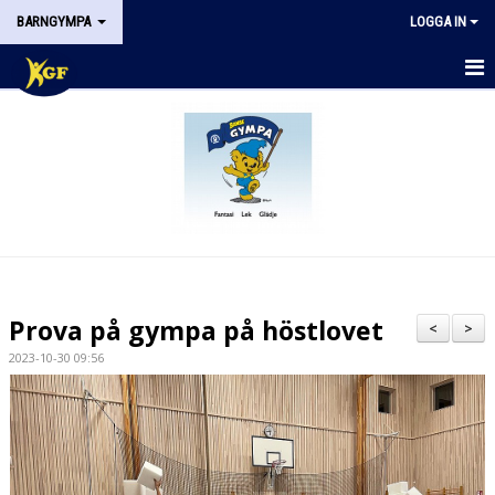
BARNGYMPA
LOGGA IN
HEM
AKTUELLT
SCHEMA
VÅRA GRUPPER
Prova på gympa på höstlovet
<
>
2023-10-30 09:56