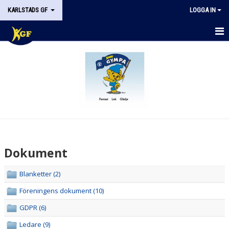
KARLSTADS GF
LOGGA IN
START
OM KGF
STYRELSEN
DOKUMENT
HISTORIK
Dokument
NYHETER
Blanketter (2)
KALENDER
Föreningens dokument (10)
STÖDMEDLEM
GDPR (6)
Ledare (9)
KONTAKT