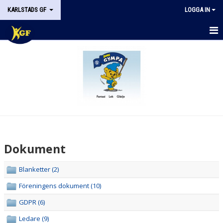
KARLSTADS GF
LOGGA IN
START
OM KGF
STYRELSEN
DOKUMENT
HISTORIK
Dokument
NYHETER
Blanketter (2)
KALENDER
Föreningens dokument (10)
STÖDMEDLEM
GDPR (6)
Ledare (9)
KONTAKT