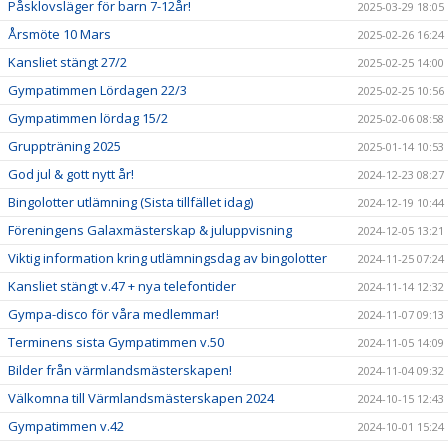
Påsklovsläger för barn 7-12år!
2025-03-29 18:05
Årsmöte 10 Mars
2025-02-26 16:24
Kansliet stängt 27/2
2025-02-25 14:00
Gympatimmen Lördagen 22/3
2025-02-25 10:56
Gympatimmen lördag 15/2
2025-02-06 08:58
Gruppträning 2025
2025-01-14 10:53
God jul & gott nytt år!
2024-12-23 08:27
Bingolotter utlämning (Sista tillfället idag)
2024-12-19 10:44
Föreningens Galaxmästerskap & juluppvisning
2024-12-05 13:21
Viktig information kring utlämningsdag av bingolotter
2024-11-25 07:24
Kansliet stängt v.47 + nya telefontider
2024-11-14 12:32
Gympa-disco för våra medlemmar!
2024-11-07 09:13
Terminens sista Gympatimmen v.50
2024-11-05 14:09
Bilder från värmlandsmästerskapen!
2024-11-04 09:32
Välkomna till Värmlandsmästerskapen 2024
2024-10-15 12:43
Gympatimmen v.42
2024-10-01 15:24