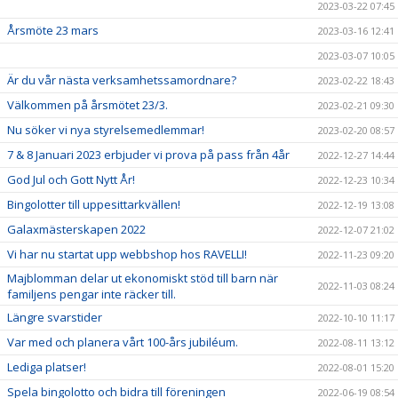
2023-03-22 07:45
Årsmöte 23 mars
2023-03-16 12:41
2023-03-07 10:05
Är du vår nästa verksamhetssamordnare?
2023-02-22 18:43
Välkommen på årsmötet 23/3.
2023-02-21 09:30
Nu söker vi nya styrelsemedlemmar!
2023-02-20 08:57
7 & 8 Januari 2023 erbjuder vi prova på pass från 4år
2022-12-27 14:44
God Jul och Gott Nytt År!
2022-12-23 10:34
Bingolotter till uppesittarkvällen!
2022-12-19 13:08
Galaxmästerskapen 2022
2022-12-07 21:02
Vi har nu startat upp webbshop hos RAVELLI!
2022-11-23 09:20
Majblomman delar ut ekonomiskt stöd till barn när
2022-11-03 08:24
familjens pengar inte räcker till.
Längre svarstider
2022-10-10 11:17
Var med och planera vårt 100-års jubiléum.
2022-08-11 13:12
Lediga platser!
2022-08-01 15:20
Spela bingolotto och bidra till föreningen
2022-06-19 08:54