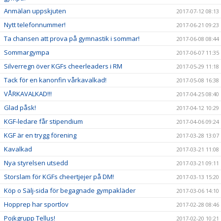
Anmälan uppskjuten
2017-07-12 08:13
Nytt telefonnummer!
2017-06-21 09:23
Ta chansen att prova på gymnastik i sommar!
2017-06-08 08:44
Sommargympa
2017-06-07 11:35
Silverregn över KGFs cheerleaders i RM
2017-05-29 11:18
Tack för en kanonfin vårkavalkad!
2017-05-08 16:38
VÅRKAVALKAD!!!
2017-04-25 08:40
Glad påsk!
2017-04-12 10:29
KGF-ledare får stipendium
2017-04-06 09:24
KGF är en trygg förening
2017-03-28 13:07
Kavalkad
2017-03-21 11:08
Nya styrelsen utsedd
2017-03-21 09:11
Storslam för KGFs cheertjejer på DM!
2017-03-13 15:20
Köp o Sälj-sida för begagnade gympakläder
2017-03-06 14:10
Hopprep har sportlov
2017-02-28 08:46
Pojkgrupp Tellus!
2017-02-20 10:21