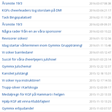
Årsmöte 19/3
2016-03-07 08:38
KGFs cheerleaders tog storslam på DM!
2016-03-06 21:17
Tack Bingopalatset!
2016-02-11 11:28
Årsmöte 19/3
2016-02-09 09:31
Några rader från en av våra sponsorer
2016-02-03 15:22
Revisorer sökes!
2016-01-13 12:56
Idag startar vårterminen inom Gymmix Gruppträning!
2016-01-11 15:48
Vi söker barnledare!
2016-01-05 12:47
Succé för våra cheertjejers julshow!
2016-01-03 23:14
Gymmix Julschema!
2015-12-22 12:37
Kansliet julstängt
2015-12-18 15:31
Vi söker nya instruktörer!
2015-12-17 14:55
Trupp-silver i Karlskoga
2015-12-03 09:17
Medaljregn för KGF på Hammarö i helgen
2015-11-23 13:33
Hjälp KGF att vinna Klubbfajten!
2015-11-13 13:25
Gymmix erbjudande!
2015-11-03 07:57