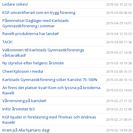
Ledare sökes!
2019-06-10 22:52
KGF omcertifierad som en trygg förening
2019-05-08 08:00
Påminnelse! Dagläger med Karlstads
2019-04-29 16:01
Gymnastikförening i sommar
Ravelli-produkterna har landat!
2019-04-12 10:35
TACK!
2019-04-08 17:58
Välkommen till Karlstads Gymnastikförenings
2019-03-27 14:30
vårkavalkad!
Ny styrelse efter helgens årsmöte
2019-03-10 19:58
CheerXplosion i media
2019-03-08 10:51
Karlstads Gymnastikförening söker Kanslist 75-100%
2019-03-08 10:16
Än finns det platser kvar! Kom och lyssna på bröderna
2019-03-05 14:04
Ravelli
Vårrensning på kansliet!
2019-02-27 11:53
Inför årsmötet 9/3
2019-02-25 12:49
KGF bjuder in föreläsning med Thomas och Andreas
2019-02-21 08:41
Ravelli!
Kram på Alla hjärtans dag!
2019-02-14 09:28