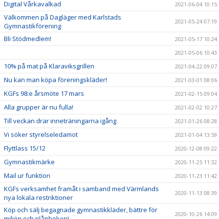
Digital Vårkavalkad
2021-06-04 10:15
Välkommen på Dagläger med Karlstads
2021-05-24 07:19
Gymnastikförening
Bli Stödmedlem!
2021-05-17 10:24
2021-05-06 10:43
10% på mat på Klaraviksgrillen
2021-04-22 09:07
Nu kan man köpa föreningskläder!
2021-03-01 08:06
KGFs 98:e årsmöte 17 mars
2021-02-15 09:04
Alla grupper är nu fulla!
2021-02-02 10:27
Till veckan drar inneträningarna igång
2021-01-26 08:28
Vi söker styrelseledamot
2021-01-04 13:59
Flyttlass 15/12
2020-12-08 09:22
Gymnastikmärke
2020-11-25 11:32
Mail ur funktion
2020-11-23 11:42
KGFs verksamhet framåt i samband med Värmlands
2020-11-13 08:39
nya lokala restriktioner
Köp och sälj begagnade gymnastikkläder, bättre för
2020-10-26 14:09
miljön och plånboken!