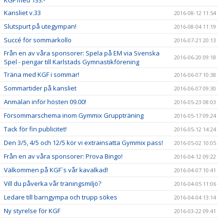
KGF med 133:-
Kansliet v.33
2016-08-12 11:54
Slutspurt på utegympan!
2016-08-04 11:19
Succé för sommarkollo
2016-07-21 20:13
Från en av våra sponsorer: Spela på EM via Svenska
2016-06-20 09:18
Spel - pengar till Karlstads Gymnastikförening
Träna med KGF i sommar!
2016-06-07 10:38
Sommartider på kansliet
2016-06-07 09:30
Anmälan inför hösten 09.00!
2016-05-23 08:03
Försommarschema inom Gymmix Gruppträning
2016-05-17 09:24
Tack för fin publicitet!
2016-05-12 14:24
Den 3/5, 4/5 och 12/5 kör vi extrainsatta Gymmix pass!
2016-05-02 10:05
Från en av våra sponsorer: Prova Bingo!
2016-04-12 09:22
Välkommen på KGF`s vår kavalkad!
2016-04-07 10:41
Vill du påverka vår träningsmiljö?
2016-04-05 11:06
Ledare till barngympa och trupp sökes
2016-04-04 13:14
Ny styrelse för KGF
2016-03-22 09:41