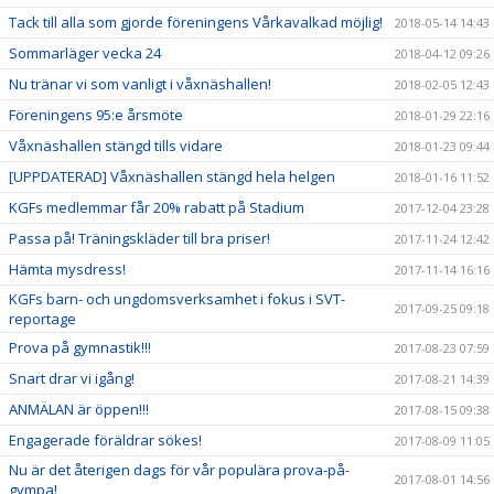
Tack till alla som gjorde föreningens Vårkavalkad möjlig!
2018-05-14 14:43
Sommarläger vecka 24
2018-04-12 09:26
Nu tränar vi som vanligt i våxnäshallen!
2018-02-05 12:43
Föreningens 95:e årsmöte
2018-01-29 22:16
Våxnäshallen stängd tills vidare
2018-01-23 09:44
[UPPDATERAD] Våxnäshallen stängd hela helgen
2018-01-16 11:52
KGFs medlemmar får 20% rabatt på Stadium
2017-12-04 23:28
Passa på! Träningskläder till bra priser!
2017-11-24 12:42
Hämta mysdress!
2017-11-14 16:16
KGFs barn- och ungdomsverksamhet i fokus i SVT-
2017-09-25 09:18
reportage
Prova på gymnastik!!!
2017-08-23 07:59
Snart drar vi igång!
2017-08-21 14:39
ANMÄLAN är öppen!!!
2017-08-15 09:38
Engagerade föräldrar sökes!
2017-08-09 11:05
Nu är det återigen dags för vår populära prova-på-
2017-08-01 14:56
gympa!