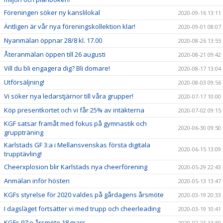
Föreningen söker ny kanslilokal
2020-09-16 13:11
Äntligen är vår nya föreningskollektion klar!
2020-09-01 08:07
Nyanmälan öppnar 28/8 kl. 17.00
2020-08-26 13:55
Återanmälan öppen till 26 augusti
2020-08-21 09:42
Vill du bli engagera dig? Bli domare!
2020-08-17 13:04
Utförsäljning!
2020-08-03 09:56
Vi söker nya ledarstjärnor till våra grupper!
2020-07-17 10:00
Köp presentkortet och vi får 25% av intäkterna
2020-07-02 09:15
KGF satsar framåt med fokus på gymnastik och
2020-06-30 09:50
gruppträning
Karlstads GF 3:a i Mellansvenskas första digitala
2020-06-15 13:09
trupptävling!
Cheerxplosion blir Karlstads nya cheerförening
2020-05-29 22:43
Anmälan inför hösten
2020-05-13 13:47
KGFs styrelse för 2020 valdes på gårdagens årsmöte
2020-03-19 20:33
I dagsläget fortsätter vi med trupp och cheerleading
2020-03-19 10:41
KGFs 97:e årsmöte 18 mars
2020-02-26 13:50