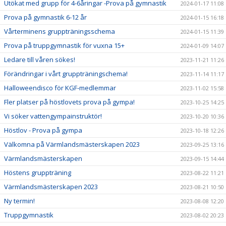
Utökat med grupp för 4-6åringar -Prova på gymnastik
2024-01-17 11:08
Prova på gymnastik 6-12 år
2024-01-15 16:18
Vårterminens gruppträningsschema
2024-01-15 11:39
Prova på truppgymnastik för vuxna 15+
2024-01-09 14:07
Ledare till våren sökes!
2023-11-21 11:26
Förändringar i vårt gruppträningschema!
2023-11-14 11:17
Halloweendisco för KGF-medlemmar
2023-11-02 15:58
Fler platser på höstlovets prova på gympa!
2023-10-25 14:25
Vi söker vattengympainstruktör!
2023-10-20 10:36
Höstlov - Prova på gympa
2023-10-18 12:26
Välkomna på Värmlandsmästerskapen 2023
2023-09-25 13:16
Värmlandsmästerskapen
2023-09-15 14:44
Höstens gruppträning
2023-08-22 11:21
Värmlandsmästerskapen 2023
2023-08-21 10:50
Ny termin!
2023-08-08 12:20
Truppgymnastik
2023-08-02 20:23