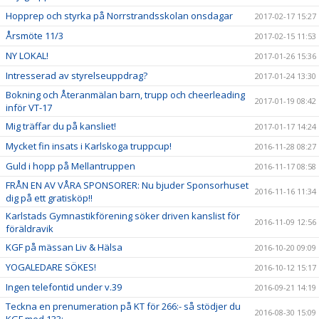
Hopprep och styrka på Norrstrandsskolan onsdagar
2017-02-17 15:27
Årsmöte 11/3
2017-02-15 11:53
NY LOKAL!
2017-01-26 15:36
Intresserad av styrelseuppdrag?
2017-01-24 13:30
Bokning och Återanmälan barn, trupp och cheerleading
2017-01-19 08:42
inför VT-17
Mig träffar du på kansliet!
2017-01-17 14:24
Mycket fin insats i Karlskoga truppcup!
2016-11-28 08:27
Guld i hopp på Mellantruppen
2016-11-17 08:58
FRÅN EN AV VÅRA SPONSORER: Nu bjuder Sponsorhuset
2016-11-16 11:34
dig på ett gratisköp!!
Karlstads Gymnastikförening söker driven kanslist för
2016-11-09 12:56
föräldravik
KGF på mässan Liv & Hälsa
2016-10-20 09:09
YOGALEDARE SÖKES!
2016-10-12 15:17
Ingen telefontid under v.39
2016-09-21 14:19
Teckna en prenumeration på KT för 266:- så stödjer du
2016-08-30 15:09