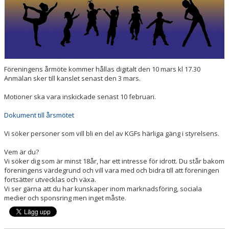
PRISER & TERMINSTIDER
BLI LEDARE
FÖRENINGSKOLLEKTION
Föreningens årmöte kommer hållas digitalt den 10 mars kl 17.30
Anmälan sker till kanslet senast den 3 mars.
HYRA KGF-LOKALEN
Motioner ska vara inskickade senast 10 februari.
SPONSORER
Dokument till årsmötet
FRITIDSKORTET
Vi söker personer som vill bli en del av KGFs härliga gäng i styrelsens.
Vem är du?
Vi söker dig som är minst 18år, har ett intresse för idrott. Du står bakom
föreningens värdegrund och vill vara med och bidra till att föreningen
fortsätter utvecklas och växa.
Vi ser gärna att du har kunskaper inom marknadsföring, sociala
medier och sponsring men inget måste.