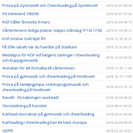
Prova på Gymnastik och Cheerleading på Sportlovet!
2019-02-07 08:34
P4 Värmland 190206
2019-02-07 07:56
KGF håller årsmöte 9 mars
2019-02-06 09:15
Vårterminens lediga platser släpps måndag 7/1 kl 17,00
2019-01-04 09:12
KGF önskar Gott Nytt År!
2018-12-30 20:31
Få 20% rabatt när du handlar på Stadium!
2018-12-20 09:51
Medaljyra för KGF vid helgens tävlingar i cheerleading
2018-12-05 09:53
och truppgymnastik
Anmälan för att fortsätta till vårterminen.
2018-11-28 11:45
Prova på gymnastik och cheerleading på Höstlovet!
2018-10-15 17:08
Prova på familjegympa, redskapsgymnastik och
2018-10-05 10:16
cheerleading på höstlovet!
Ravelli - försäljningen avslutad!
2018-10-04 08:52
Storstädning på Kansliet
2018-08-07 08:23
Karlstad storsatsar på gymnastik och cheerleading
2018-06-21 08:30
Karlstadlag i cheerleading kan bli bäst i Europa
2018-06-06 08:30
GDPR
2018-05-22 10:01