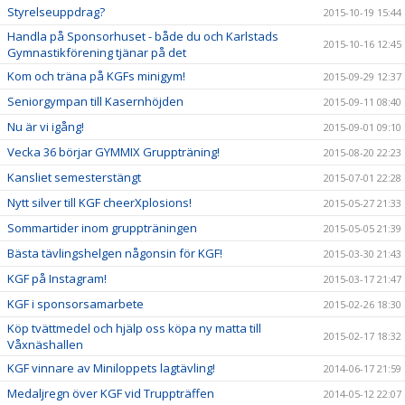
Styrelseuppdrag?
2015-10-19 15:44
Handla på Sponsorhuset - både du och Karlstads
2015-10-16 12:45
Gymnastikförening tjänar på det
Kom och träna på KGFs minigym!
2015-09-29 12:37
Seniorgympan till Kasernhöjden
2015-09-11 08:40
Nu är vi igång!
2015-09-01 09:10
Vecka 36 börjar GYMMIX Gruppträning!
2015-08-20 22:23
Kansliet semesterstängt
2015-07-01 22:28
Nytt silver till KGF cheerXplosions!
2015-05-27 21:33
Sommartider inom gruppträningen
2015-05-05 21:39
Bästa tävlingshelgen någonsin för KGF!
2015-03-30 21:43
KGF på Instagram!
2015-03-17 21:47
KGF i sponsorsamarbete
2015-02-26 18:30
Köp tvättmedel och hjälp oss köpa ny matta till
2015-02-17 18:32
Våxnäshallen
KGF vinnare av Miniloppets lagtävling!
2014-06-17 21:59
Medaljregn över KGF vid Truppträffen
2014-05-12 22:07