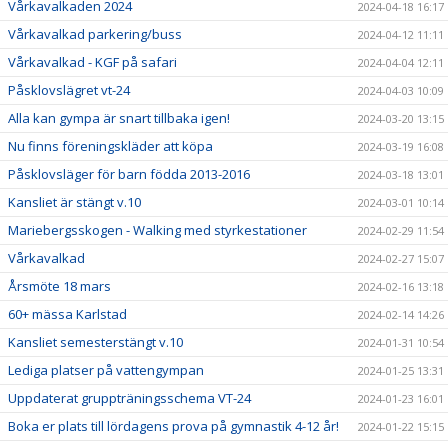
Vårkavalkaden 2024
2024-04-18 16:17
Vårkavalkad parkering/buss
2024-04-12 11:11
Vårkavalkad - KGF på safari
2024-04-04 12:11
Påsklovslägret vt-24
2024-04-03 10:09
Alla kan gympa är snart tillbaka igen!
2024-03-20 13:15
Nu finns föreningskläder att köpa
2024-03-19 16:08
Påsklovsläger för barn födda 2013-2016
2024-03-18 13:01
Kansliet är stängt v.10
2024-03-01 10:14
Mariebergsskogen - Walking med styrkestationer
2024-02-29 11:54
Vårkavalkad
2024-02-27 15:07
Årsmöte 18 mars
2024-02-16 13:18
60+ mässa Karlstad
2024-02-14 14:26
Kansliet semesterstängt v.10
2024-01-31 10:54
Lediga platser på vattengympan
2024-01-25 13:31
Uppdaterat gruppträningsschema VT-24
2024-01-23 16:01
Boka er plats till lördagens prova på gymnastik 4-12 år!
2024-01-22 15:15