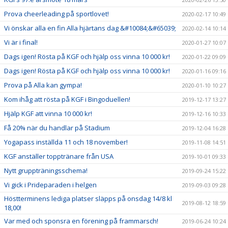
Prova cheerleading på sportlovet!
2020-02-17 10:49
Vi önskar alla en fin Alla hjärtans dag &#10084;&#65039;
2020-02-14 10:14
Vi är i final!
2020-01-27 10:07
Dags igen! Rösta på KGF och hjälp oss vinna 10 000 kr!
2020-01-22 09:09
Dags igen! Rösta på KGF och hjälp oss vinna 10 000 kr!
2020-01-16 09:16
Prova på Alla kan gympa!
2020-01-10 10:27
Kom ihåg att rösta på KGF i Bingoduellen!
2019-12-17 13:27
Hjälp KGF att vinna 10 000 kr!
2019-12-16 10:33
Få 20% när du handlar på Stadium
2019-12-04 16:28
Yogapass inställda 11 och 18 november!
2019-11-08 14:51
KGF anställer topptränare från USA
2019-10-01 09:33
Nytt gruppträningsschema!
2019-09-24 15:22
Vi gick i Prideparaden i helgen
2019-09-03 09:28
Höstterminens lediga platser släpps på onsdag 14/8 kl
2019-08-12 18:59
18,00!
Var med och sponsra en förening på frammarsch!
2019-06-24 10:24