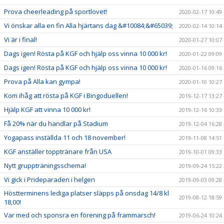
Prova cheerleading på sportlovet!
2020-02-17 10:49
Vi önskar alla en fin Alla hjärtans dag &#10084;&#65039;
2020-02-14 10:14
Vi är i final!
2020-01-27 10:07
Dags igen! Rösta på KGF och hjälp oss vinna 10 000 kr!
2020-01-22 09:09
Dags igen! Rösta på KGF och hjälp oss vinna 10 000 kr!
2020-01-16 09:16
Prova på Alla kan gympa!
2020-01-10 10:27
Kom ihåg att rösta på KGF i Bingoduellen!
2019-12-17 13:27
Hjälp KGF att vinna 10 000 kr!
2019-12-16 10:33
Få 20% när du handlar på Stadium
2019-12-04 16:28
Yogapass inställda 11 och 18 november!
2019-11-08 14:51
KGF anställer topptränare från USA
2019-10-01 09:33
Nytt gruppträningsschema!
2019-09-24 15:22
Vi gick i Prideparaden i helgen
2019-09-03 09:28
Höstterminens lediga platser släpps på onsdag 14/8 kl
2019-08-12 18:59
18,00!
Var med och sponsra en förening på frammarsch!
2019-06-24 10:24