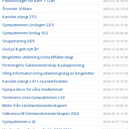
Påsklovsläger för barn 7-12år!
2025-03-29 18:05
Årsmöte 10 Mars
2025-02-26 16:24
Kansliet stängt 27/2
2025-02-25 14:00
Gympatimmen Lördagen 22/3
2025-02-25 10:56
Gympatimmen lördag 15/2
2025-02-06 08:58
Gruppträning 2025
2025-01-14 10:53
God jul & gott nytt år!
2024-12-23 08:27
Bingolotter utlämning (Sista tillfället idag)
2024-12-19 10:44
Föreningens Galaxmästerskap & juluppvisning
2024-12-05 13:21
Viktig information kring utlämningsdag av bingolotter
2024-11-25 07:24
Kansliet stängt v.47 + nya telefontider
2024-11-14 12:32
Gympa-disco för våra medlemmar!
2024-11-07 09:13
Terminens sista Gympatimmen v.50
2024-11-05 14:09
Bilder från värmlandsmästerskapen!
2024-11-04 09:32
Välkomna till Värmlandsmästerskapen 2024
2024-10-15 12:43
Gympatimmen v.42
2024-10-01 15:24