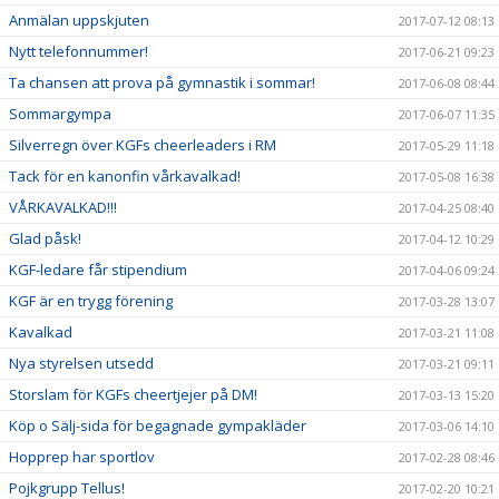
Anmälan uppskjuten
2017-07-12 08:13
Nytt telefonnummer!
2017-06-21 09:23
Ta chansen att prova på gymnastik i sommar!
2017-06-08 08:44
Sommargympa
2017-06-07 11:35
Silverregn över KGFs cheerleaders i RM
2017-05-29 11:18
Tack för en kanonfin vårkavalkad!
2017-05-08 16:38
VÅRKAVALKAD!!!
2017-04-25 08:40
Glad påsk!
2017-04-12 10:29
KGF-ledare får stipendium
2017-04-06 09:24
KGF är en trygg förening
2017-03-28 13:07
Kavalkad
2017-03-21 11:08
Nya styrelsen utsedd
2017-03-21 09:11
Storslam för KGFs cheertjejer på DM!
2017-03-13 15:20
Köp o Sälj-sida för begagnade gympakläder
2017-03-06 14:10
Hopprep har sportlov
2017-02-28 08:46
Pojkgrupp Tellus!
2017-02-20 10:21