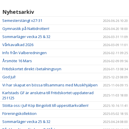
Nyhetsarkiv
PRISER & TERMINSTIDER
Semesterstängt v27-31
2026-06-26 10:20
BLI LEDARE
Gymnastik på Nattidrotten!
2026-04-20 18:00
Sommarläger vecka 25 & 32
FÖRENINGSKOLLEKTION
2026-03-31 11:09
Vårkavalkad 2026
2026-03-09 11:01
HYRA KGF-LOKALEN
Info från Valberedningen
2026-02-11 09:25
Årsmöte 16 Mars
2026-02-09 09:56
SPONSORER
Fritidskortet direkt i betalningsvyn
2026-01-13 08:34
FRITIDSKORTET
God Jul!
2025-12-23 08:09
Vi har skapat en bössa tillsammans med Musikhjälpen
2025-11-06 09:15
Karlstads GF är anslutna till Fritidskortet uppdaterad
2025-11-03 18:00
251125
Stötta oss i Jul! Köp Bingolott till uppesittarkvällen!
2025-10-16 11:41
Föreningskollektion
2025-05-02 18:55
Sommarläger vecka 25 & 32
2025-04-24 08:00