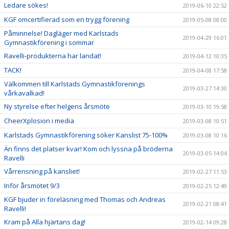
Ledare sökes!
2019-06-10 22:52
KGF omcertifierad som en trygg förening
2019-05-08 08:00
Påminnelse! Dagläger med Karlstads
2019-04-29 16:01
Gymnastikförening i sommar
Ravelli-produkterna har landat!
2019-04-12 10:35
TACK!
2019-04-08 17:58
Välkommen till Karlstads Gymnastikförenings
2019-03-27 14:30
vårkavalkad!
Ny styrelse efter helgens årsmöte
2019-03-10 19:58
CheerXplosion i media
2019-03-08 10:51
Karlstads Gymnastikförening söker Kanslist 75-100%
2019-03-08 10:16
Än finns det platser kvar! Kom och lyssna på bröderna
2019-03-05 14:04
Ravelli
Vårrensning på kansliet!
2019-02-27 11:53
Inför årsmötet 9/3
2019-02-25 12:49
KGF bjuder in föreläsning med Thomas och Andreas
2019-02-21 08:41
Ravelli!
Kram på Alla hjärtans dag!
2019-02-14 09:28