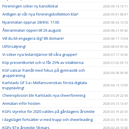
Föreningen söker ny kanslilokal
2020-09-16 13:11
Äntligen är vår nya föreningskollektion klar!
2020-09-01 08:07
Nyanmälan öppnar 28/8 kl. 17.00
2020-08-26 13:55
Återanmälan öppen till 26 augusti
2020-08-21 09:42
Vill du bli engagera dig? Bli domare!
2020-08-17 13:04
Utförsäljning!
2020-08-03 09:56
Vi söker nya ledarstjärnor till våra grupper!
2020-07-17 10:00
Köp presentkortet och vi får 25% av intäkterna
2020-07-02 09:15
KGF satsar framåt med fokus på gymnastik och
2020-06-30 09:50
gruppträning
Karlstads GF 3:a i Mellansvenskas första digitala
2020-06-15 13:09
trupptävling!
Cheerxplosion blir Karlstads nya cheerförening
2020-05-29 22:43
Anmälan inför hösten
2020-05-13 13:47
KGFs styrelse för 2020 valdes på gårdagens årsmöte
2020-03-19 20:33
I dagsläget fortsätter vi med trupp och cheerleading
2020-03-19 10:41
KGFs 97:e årsmöte 18 mars
2020-02-26 13:50