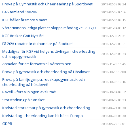
Prova på Gymnastik och Cheerleading på Sportlovet!
2019-02-07 08:34
P4 Värmland 190206
2019-02-07 07:56
KGF håller årsmöte 9 mars
2019-02-06 09:15
Vårterminens lediga platser släpps måndag 7/1 kl 17,00
2019-01-04 09:12
KGF önskar Gott Nytt År!
2018-12-30 20:31
Få 20% rabatt när du handlar på Stadium!
2018-12-20 09:51
Medaljyra för KGF vid helgens tävlingar i cheerleading
2018-12-05 09:53
och truppgymnastik
Anmälan för att fortsätta till vårterminen.
2018-11-28 11:45
Prova på gymnastik och cheerleading på Höstlovet!
2018-10-15 17:08
Prova på familjegympa, redskapsgymnastik och
2018-10-05 10:16
cheerleading på höstlovet!
Ravelli - försäljningen avslutad!
2018-10-04 08:52
Storstädning på Kansliet
2018-08-07 08:23
Karlstad storsatsar på gymnastik och cheerleading
2018-06-21 08:30
Karlstadlag i cheerleading kan bli bäst i Europa
2018-06-06 08:30
GDPR
2018-05-22 10:01