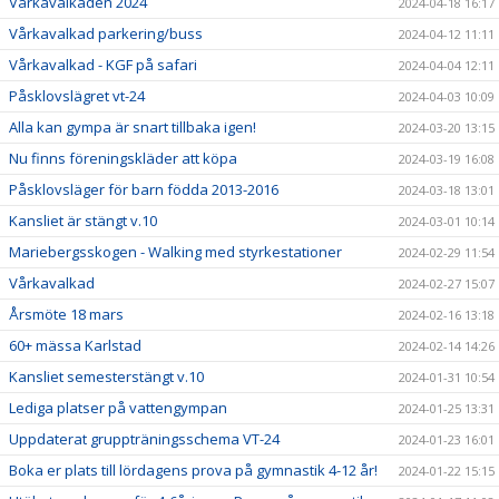
Vårkavalkaden 2024
2024-04-18 16:17
Vårkavalkad parkering/buss
2024-04-12 11:11
Vårkavalkad - KGF på safari
2024-04-04 12:11
Påsklovslägret vt-24
2024-04-03 10:09
Alla kan gympa är snart tillbaka igen!
2024-03-20 13:15
Nu finns föreningskläder att köpa
2024-03-19 16:08
Påsklovsläger för barn födda 2013-2016
2024-03-18 13:01
Kansliet är stängt v.10
2024-03-01 10:14
Mariebergsskogen - Walking med styrkestationer
2024-02-29 11:54
Vårkavalkad
2024-02-27 15:07
Årsmöte 18 mars
2024-02-16 13:18
60+ mässa Karlstad
2024-02-14 14:26
Kansliet semesterstängt v.10
2024-01-31 10:54
Lediga platser på vattengympan
2024-01-25 13:31
Uppdaterat gruppträningsschema VT-24
2024-01-23 16:01
Boka er plats till lördagens prova på gymnastik 4-12 år!
2024-01-22 15:15