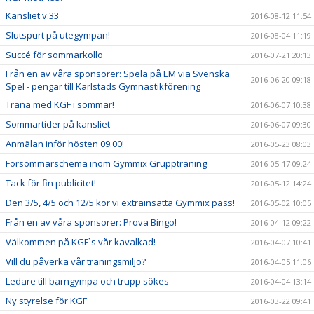
Kansliet v.33
2016-08-12 11:54
Slutspurt på utegympan!
2016-08-04 11:19
Succé för sommarkollo
2016-07-21 20:13
Från en av våra sponsorer: Spela på EM via Svenska
2016-06-20 09:18
Spel - pengar till Karlstads Gymnastikförening
Träna med KGF i sommar!
2016-06-07 10:38
Sommartider på kansliet
2016-06-07 09:30
Anmälan inför hösten 09.00!
2016-05-23 08:03
Försommarschema inom Gymmix Gruppträning
2016-05-17 09:24
Tack för fin publicitet!
2016-05-12 14:24
Den 3/5, 4/5 och 12/5 kör vi extrainsatta Gymmix pass!
2016-05-02 10:05
Från en av våra sponsorer: Prova Bingo!
2016-04-12 09:22
Välkommen på KGF`s vår kavalkad!
2016-04-07 10:41
Vill du påverka vår träningsmiljö?
2016-04-05 11:06
Ledare till barngympa och trupp sökes
2016-04-04 13:14
Ny styrelse för KGF
2016-03-22 09:41