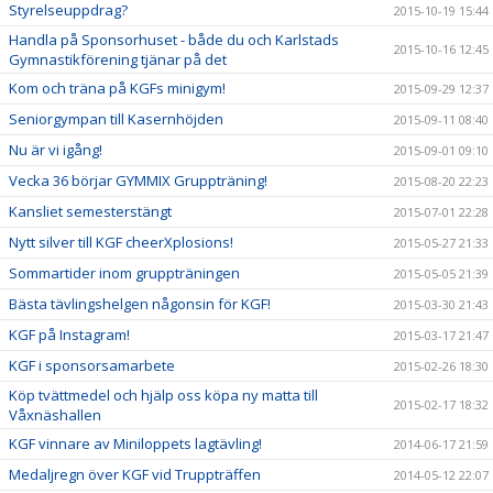
Styrelseuppdrag?
2015-10-19 15:44
Handla på Sponsorhuset - både du och Karlstads
2015-10-16 12:45
Gymnastikförening tjänar på det
Kom och träna på KGFs minigym!
2015-09-29 12:37
Seniorgympan till Kasernhöjden
2015-09-11 08:40
Nu är vi igång!
2015-09-01 09:10
Vecka 36 börjar GYMMIX Gruppträning!
2015-08-20 22:23
Kansliet semesterstängt
2015-07-01 22:28
Nytt silver till KGF cheerXplosions!
2015-05-27 21:33
Sommartider inom gruppträningen
2015-05-05 21:39
Bästa tävlingshelgen någonsin för KGF!
2015-03-30 21:43
KGF på Instagram!
2015-03-17 21:47
KGF i sponsorsamarbete
2015-02-26 18:30
Köp tvättmedel och hjälp oss köpa ny matta till
2015-02-17 18:32
Våxnäshallen
KGF vinnare av Miniloppets lagtävling!
2014-06-17 21:59
Medaljregn över KGF vid Truppträffen
2014-05-12 22:07