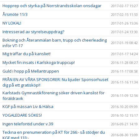
Hopprep och styrka på Norrstrandsskolan onsdagar
2017-02-17 15:27
Årsmöte 11/3
2017-02-15 11:53
NY LOKAL!
2017-01-26 15:36
Intresserad av styrelseuppdrag?
2017-01-24 13:30
Bokning och Återanmälan barn, trupp och cheerleading
2017-01-19 08:42
inför VT-17
Mig träffar du på kansliet!
2017-01-17 14:24
Mycket fin insats i Karlskoga truppcup!
2016-11-28 08:27
Guld i hopp på Mellantruppen
2016-11-17 08:58
FRÅN EN AV VÅRA SPONSORER: Nu bjuder Sponsorhuset
2016-11-16 11:34
dig på ett gratisköp!!
Karlstads Gymnastikförening söker driven kanslist för
2016-11-09 12:56
föräldravik
KGF på mässan Liv & Hälsa
2016-10-20 09:09
YOGALEDARE SÖKES!
2016-10-12 15:17
Ingen telefontid under v.39
2016-09-21 14:19
Teckna en prenumeration på KT för 266:- så stödjer du
2016-08-30 15:09
KGF med 133:-