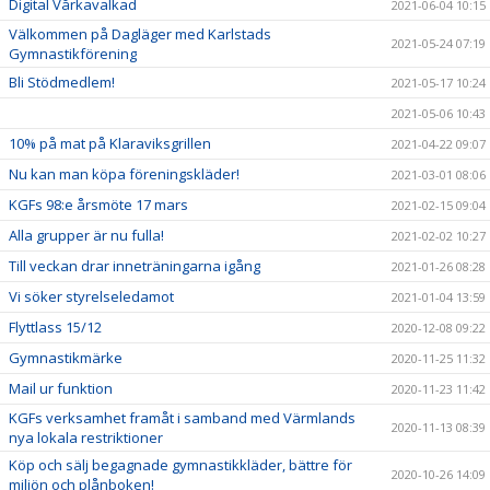
Digital Vårkavalkad
2021-06-04 10:15
Välkommen på Dagläger med Karlstads
2021-05-24 07:19
Gymnastikförening
Bli Stödmedlem!
2021-05-17 10:24
2021-05-06 10:43
10% på mat på Klaraviksgrillen
2021-04-22 09:07
Nu kan man köpa föreningskläder!
2021-03-01 08:06
KGFs 98:e årsmöte 17 mars
2021-02-15 09:04
Alla grupper är nu fulla!
2021-02-02 10:27
Till veckan drar inneträningarna igång
2021-01-26 08:28
Vi söker styrelseledamot
2021-01-04 13:59
Flyttlass 15/12
2020-12-08 09:22
Gymnastikmärke
2020-11-25 11:32
Mail ur funktion
2020-11-23 11:42
KGFs verksamhet framåt i samband med Värmlands
2020-11-13 08:39
nya lokala restriktioner
Köp och sälj begagnade gymnastikkläder, bättre för
2020-10-26 14:09
miljön och plånboken!