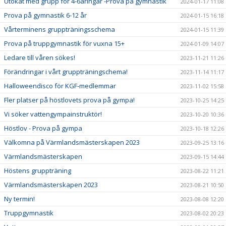
Utökat med grupp för 4-6åringar -Prova på gymnastik
2024-01-17 11:08
Prova på gymnastik 6-12 år
2024-01-15 16:18
Vårterminens gruppträningsschema
2024-01-15 11:39
Prova på truppgymnastik för vuxna 15+
2024-01-09 14:07
Ledare till våren sökes!
2023-11-21 11:26
Förändringar i vårt gruppträningschema!
2023-11-14 11:17
Halloweendisco för KGF-medlemmar
2023-11-02 15:58
Fler platser på höstlovets prova på gympa!
2023-10-25 14:25
Vi söker vattengympainstruktör!
2023-10-20 10:36
Höstlov - Prova på gympa
2023-10-18 12:26
Välkomna på Värmlandsmästerskapen 2023
2023-09-25 13:16
Värmlandsmästerskapen
2023-09-15 14:44
Höstens gruppträning
2023-08-22 11:21
Värmlandsmästerskapen 2023
2023-08-21 10:50
Ny termin!
2023-08-08 12:20
Truppgymnastik
2023-08-02 20:23