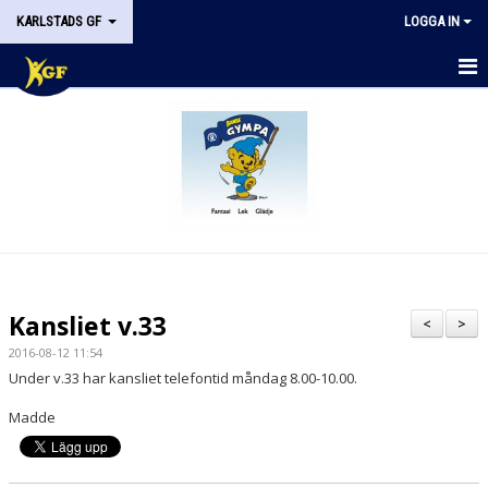
KARLSTADS GF
LOGGA IN
START
OM KGF
STYRELSEN
DOKUMENT
HISTORIK
Kansliet v.33
<
>
NYHETER
2016-08-12 11:54
Under v.33 har kansliet telefontid måndag 8.00-10.00.
KALENDER
Madde
STÖDMEDLEM
KONTAKT