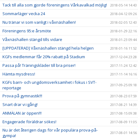
Tack till alla som gjorde föreningens Vårkavalkad möjlig!
2018-05-14 14:43
Sommarläger vecka 24
2018-04-12 09:26
Nu tränar vi som vanligt i våxnäshallen!
2018-02-05 12:43
Föreningens 95:e årsmöte
2018-01-29 22:16
Våxnäshallen stängd tills vidare
2018-01-23 09:44
[UPPDATERAD] Våxnäshallen stängd hela helgen
2018-01-16 11:52
KGFs medlemmar får 20% rabatt på Stadium
2017-12-04 23:28
Passa på! Träningskläder till bra priser!
2017-11-24 12:42
Hämta mysdress!
2017-11-14 16:16
KGFs barn- och ungdomsverksamhet i fokus i SVT-
2017-09-25 09:18
reportage
Prova på gymnastik!!!
2017-08-23 07:59
Snart drar vi igång!
2017-08-21 14:39
ANMÄLAN är öppen!!!
2017-08-15 09:38
Engagerade föräldrar sökes!
2017-08-09 11:05
Nu är det återigen dags för vår populära prova-på-
2017-08-01 14:56
gympa!