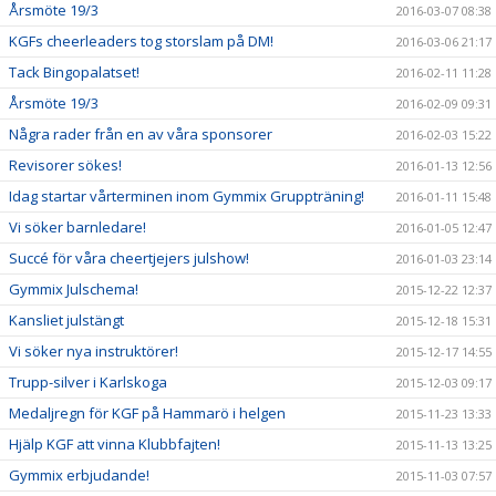
Årsmöte 19/3
2016-03-07 08:38
KGFs cheerleaders tog storslam på DM!
2016-03-06 21:17
Tack Bingopalatset!
2016-02-11 11:28
Årsmöte 19/3
2016-02-09 09:31
Några rader från en av våra sponsorer
2016-02-03 15:22
Revisorer sökes!
2016-01-13 12:56
Idag startar vårterminen inom Gymmix Gruppträning!
2016-01-11 15:48
Vi söker barnledare!
2016-01-05 12:47
Succé för våra cheertjejers julshow!
2016-01-03 23:14
Gymmix Julschema!
2015-12-22 12:37
Kansliet julstängt
2015-12-18 15:31
Vi söker nya instruktörer!
2015-12-17 14:55
Trupp-silver i Karlskoga
2015-12-03 09:17
Medaljregn för KGF på Hammarö i helgen
2015-11-23 13:33
Hjälp KGF att vinna Klubbfajten!
2015-11-13 13:25
Gymmix erbjudande!
2015-11-03 07:57