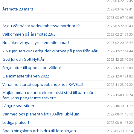
2023-03-22 07:45
Årsmöte 23 mars
2023-03-16 12:41
2023-03-07 10:05
Är du vår nästa verksamhetssamordnare?
2023-02-22 18:43
Välkommen på årsmötet 23/3.
2023-02-21 09:30
Nu söker vi nya styrelsemedlemmar!
2023-02-20 08:57
7 & 8 Januari 2023 erbjuder vi prova på pass från 4år
2022-12-27 14:44
God Jul och Gott Nytt År!
2022-12-23 10:34
Bingolotter till uppesittarkvällen!
2022-12-19 13:08
Galaxmästerskapen 2022
2022-12-07 21:02
Vi har nu startat upp webbshop hos RAVELLI!
2022-11-23 09:20
Majblomman delar ut ekonomiskt stöd till barn när
2022-11-03 08:24
familjens pengar inte räcker till.
Längre svarstider
2022-10-10 11:17
Var med och planera vårt 100-års jubiléum.
2022-08-11 13:12
Lediga platser!
2022-08-01 15:20
Spela bingolotto och bidra till föreningen
2022-06-19 08:54