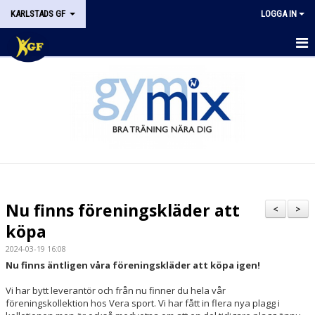
KARLSTADS GF
LOGGA IN
START
OM KGF
STYRELSEN
DOKUMENT
HISTORIK
Nu finns föreningskläder att
<
>
NYHETER
köpa
2024-03-19 16:08
KALENDER
Nu finns äntligen våra föreningskläder att köpa igen!
STÖDMEDLEM
Vi har bytt leverantör och från nu finner du hela vår
föreningskollektion hos Vera sport. Vi har fått in flera nya plagg i
KONTAKT