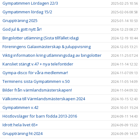
Gympatimmen Lördagen 22/3
2025-02-25 10:56
Gympatimmen lördag 15/2
2025-02-06 08:58
Gruppträning 2025
2025-01-14 10:53
God jul & gott nytt år!
2024-12-23 08:27
Bingolotter utlämning (Sista tillfället idag)
2024-12-19 10:44
Föreningens Galaxmästerskap & juluppvisning
2024-12-05 13:21
Viktig information kring utlämningsdag av bingolotter
2024-11-25 07:24
Kansliet stängt v.47 + nya telefontider
2024-11-14 12:32
Gympa-disco för våra medlemmar!
2024-11-07 09:13
Terminens sista Gympatimmen v.50
2024-11-05 14:09
Bilder från värmlandsmästerskapen!
2024-11-04 09:32
Välkomna till Värmlandsmästerskapen 2024
2024-10-15 12:43
Gympatimmen v.42
2024-10-01 15:24
Höstlovsläger för barn födda 2013-2016
2024-09-11 14:43
Idrott hela livet 65+
2024-09-09 15:22
Gruppträning ht-2024
2024-09-09 14:57