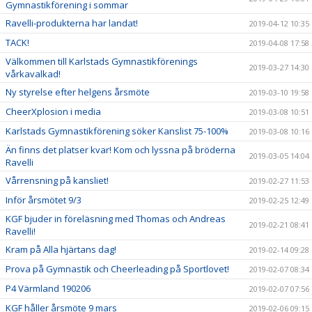
Gymnastikförening i sommar
Ravelli-produkterna har landat!
2019-04-12 10:35
TACK!
2019-04-08 17:58
Välkommen till Karlstads Gymnastikförenings
2019-03-27 14:30
vårkavalkad!
Ny styrelse efter helgens årsmöte
2019-03-10 19:58
CheerXplosion i media
2019-03-08 10:51
Karlstads Gymnastikförening söker Kanslist 75-100%
2019-03-08 10:16
Än finns det platser kvar! Kom och lyssna på bröderna
2019-03-05 14:04
Ravelli
Vårrensning på kansliet!
2019-02-27 11:53
Inför årsmötet 9/3
2019-02-25 12:49
KGF bjuder in föreläsning med Thomas och Andreas
2019-02-21 08:41
Ravelli!
Kram på Alla hjärtans dag!
2019-02-14 09:28
Prova på Gymnastik och Cheerleading på Sportlovet!
2019-02-07 08:34
P4 Värmland 190206
2019-02-07 07:56
KGF håller årsmöte 9 mars
2019-02-06 09:15