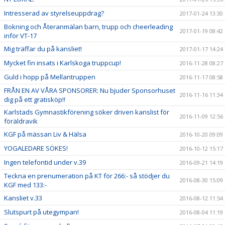
Intresserad av styrelseuppdrag?
2017-01-24 13:30
Bokning och Återanmälan barn, trupp och cheerleading
2017-01-19 08:42
inför VT-17
Mig träffar du på kansliet!
2017-01-17 14:24
Mycket fin insats i Karlskoga truppcup!
2016-11-28 08:27
Guld i hopp på Mellantruppen
2016-11-17 08:58
FRÅN EN AV VÅRA SPONSORER: Nu bjuder Sponsorhuset
2016-11-16 11:34
dig på ett gratisköp!!
Karlstads Gymnastikförening söker driven kanslist för
2016-11-09 12:56
föräldravik
KGF på mässan Liv & Hälsa
2016-10-20 09:09
YOGALEDARE SÖKES!
2016-10-12 15:17
Ingen telefontid under v.39
2016-09-21 14:19
Teckna en prenumeration på KT för 266:- så stödjer du
2016-08-30 15:09
KGF med 133:-
Kansliet v.33
2016-08-12 11:54
Slutspurt på utegympan!
2016-08-04 11:19