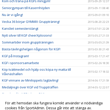
Kom och träna på KGFs minigym!
2015-09-29 12:37
Seniorgympan till Kasernhöjden
2015-09-11 08:40
Nu är vi igång!
2015-09-01 09:10
Vecka 36 börjar GYMMIX Gruppträning!
2015-08-20 22:23
Kansliet semesterstängt
2015-07-01 22:28
Nytt silver till KGF cheerXplosions!
2015-05-27 21:33
Sommartider inom gruppträningen
2015-05-05 21:39
Bästa tävlingshelgen någonsin för KGF!
2015-03-30 21:43
KGF på Instagram!
2015-03-17 21:47
KGF i sponsorsamarbete
2015-02-26 18:30
Köp tvättmedel och hjälp oss köpa ny matta till
2015-02-17 18:32
Våxnäshallen
KGF vinnare av Miniloppets lagtävling!
2014-06-17 21:59
Medaljregn över KGF vid Truppträffen
2014-05-12 22:07
Storslam för KGF i cheer-DM!
2014-03-24 22:10
Nya framgångar för KGFs cheertjejer!
2014-03-17 22:02
För att hemsidan ska fungera korrekt använder vi nödvändiga
Guld och silver till KGF mixtrupper!
cookies från SportAdmin. Dessa går inte att stänga av.
2013-11-26 22:14