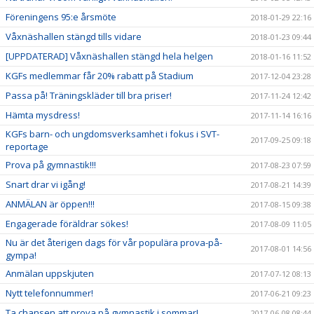
Föreningens 95:e årsmöte
2018-01-29 22:16
Våxnäshallen stängd tills vidare
2018-01-23 09:44
[UPPDATERAD] Våxnäshallen stängd hela helgen
2018-01-16 11:52
KGFs medlemmar får 20% rabatt på Stadium
2017-12-04 23:28
Passa på! Träningskläder till bra priser!
2017-11-24 12:42
Hämta mysdress!
2017-11-14 16:16
KGFs barn- och ungdomsverksamhet i fokus i SVT-
2017-09-25 09:18
reportage
Prova på gymnastik!!!
2017-08-23 07:59
Snart drar vi igång!
2017-08-21 14:39
ANMÄLAN är öppen!!!
2017-08-15 09:38
Engagerade föräldrar sökes!
2017-08-09 11:05
Nu är det återigen dags för vår populära prova-på-
2017-08-01 14:56
gympa!
Anmälan uppskjuten
2017-07-12 08:13
Nytt telefonnummer!
2017-06-21 09:23
Ta chansen att prova på gymnastik i sommar!
2017-06-08 08:44