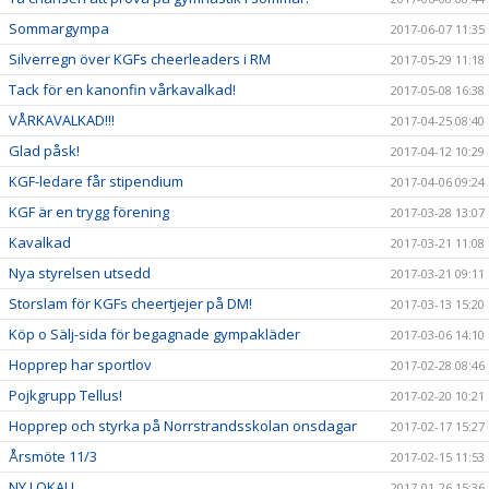
Sommargympa
2017-06-07 11:35
Silverregn över KGFs cheerleaders i RM
2017-05-29 11:18
Tack för en kanonfin vårkavalkad!
2017-05-08 16:38
VÅRKAVALKAD!!!
2017-04-25 08:40
Glad påsk!
2017-04-12 10:29
KGF-ledare får stipendium
2017-04-06 09:24
KGF är en trygg förening
2017-03-28 13:07
Kavalkad
2017-03-21 11:08
Nya styrelsen utsedd
2017-03-21 09:11
Storslam för KGFs cheertjejer på DM!
2017-03-13 15:20
Köp o Sälj-sida för begagnade gympakläder
2017-03-06 14:10
Hopprep har sportlov
2017-02-28 08:46
Pojkgrupp Tellus!
2017-02-20 10:21
Hopprep och styrka på Norrstrandsskolan onsdagar
2017-02-17 15:27
Årsmöte 11/3
2017-02-15 11:53
NY LOKAL!
2017-01-26 15:36