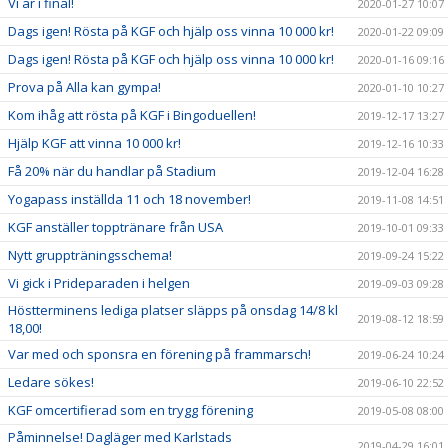
Vi är i final!
2020-01-27 10:07
Dags igen! Rösta på KGF och hjälp oss vinna 10 000 kr!
2020-01-22 09:09
Dags igen! Rösta på KGF och hjälp oss vinna 10 000 kr!
2020-01-16 09:16
Prova på Alla kan gympa!
2020-01-10 10:27
Kom ihåg att rösta på KGF i Bingoduellen!
2019-12-17 13:27
Hjälp KGF att vinna 10 000 kr!
2019-12-16 10:33
Få 20% när du handlar på Stadium
2019-12-04 16:28
Yogapass inställda 11 och 18 november!
2019-11-08 14:51
KGF anställer topptränare från USA
2019-10-01 09:33
Nytt gruppträningsschema!
2019-09-24 15:22
Vi gick i Prideparaden i helgen
2019-09-03 09:28
Höstterminens lediga platser släpps på onsdag 14/8 kl
2019-08-12 18:59
18,00!
Var med och sponsra en förening på frammarsch!
2019-06-24 10:24
Ledare sökes!
2019-06-10 22:52
KGF omcertifierad som en trygg förening
2019-05-08 08:00
Påminnelse! Dagläger med Karlstads
2019-04-29 16:01