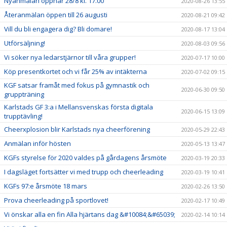
Nyanmälan öppnar 28/8 kl. 17.00
2020-08-26 13:55
Återanmälan öppen till 26 augusti
2020-08-21 09:42
Vill du bli engagera dig? Bli domare!
2020-08-17 13:04
Utförsäljning!
2020-08-03 09:56
Vi söker nya ledarstjärnor till våra grupper!
2020-07-17 10:00
Köp presentkortet och vi får 25% av intäkterna
2020-07-02 09:15
KGF satsar framåt med fokus på gymnastik och
2020-06-30 09:50
gruppträning
Karlstads GF 3:a i Mellansvenskas första digitala
2020-06-15 13:09
trupptävling!
Cheerxplosion blir Karlstads nya cheerförening
2020-05-29 22:43
Anmälan inför hösten
2020-05-13 13:47
KGFs styrelse för 2020 valdes på gårdagens årsmöte
2020-03-19 20:33
I dagsläget fortsätter vi med trupp och cheerleading
2020-03-19 10:41
KGFs 97:e årsmöte 18 mars
2020-02-26 13:50
Prova cheerleading på sportlovet!
2020-02-17 10:49
Vi önskar alla en fin Alla hjärtans dag &#10084;&#65039;
2020-02-14 10:14