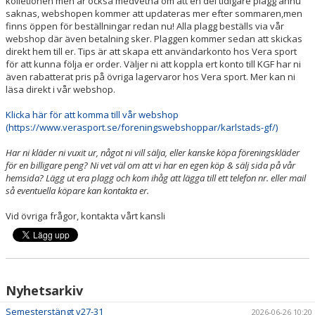
kolletionen men är också medvetna om att en del tidigare plagg ännu
saknas, webshopen kommer att updateras mer efter sommaren,men
finns öppen för beställningar redan nu! Alla plagg beställs via vår
PRISER & TERMINSTIDER
webshop där även betalning sker. Plaggen kommer sedan att skickas
direkt hem till er. Tips är att skapa ett användarkonto hos Vera sport
BLI LEDARE
för att kunna följa er order. Väljer ni att koppla ert konto till KGF har ni
även rabatterat pris på övriga lagervaror hos Vera sport. Mer kan ni
läsa direkt i vår webshop.
FÖRENINGSKOLLEKTION
Klicka här för att komma till vår webshop
HYRA KGF-LOKALEN
(https://www.verasport.se/foreningswebshoppar/karlstads-gf/)
SPONSORER
Har ni kläder ni vuxit ur, något ni vill sälja, eller kanske köpa föreningskläder
för en billigare peng? Ni vet väl om att vi har en egen köp & sälj sida på vår
hemsida? Lägg ut era plagg och kom ihåg att lägga till ett telefon nr. eller mail
FRITIDSKORTET
så eventuella köpare kan kontakta er.
Vid övriga frågor, kontakta vårt kansli
Nyhetsarkiv
Semesterstängt v27-31
2026-06-26 10:20