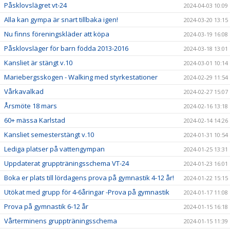
Påsklovslägret vt-24
2024-04-03 10:09
Alla kan gympa är snart tillbaka igen!
2024-03-20 13:15
Nu finns föreningskläder att köpa
2024-03-19 16:08
Påsklovsläger för barn födda 2013-2016
2024-03-18 13:01
Kansliet är stängt v.10
2024-03-01 10:14
Mariebergsskogen - Walking med styrkestationer
2024-02-29 11:54
Vårkavalkad
2024-02-27 15:07
Årsmöte 18 mars
2024-02-16 13:18
60+ mässa Karlstad
2024-02-14 14:26
Kansliet semesterstängt v.10
2024-01-31 10:54
Lediga platser på vattengympan
2024-01-25 13:31
Uppdaterat gruppträningsschema VT-24
2024-01-23 16:01
Boka er plats till lördagens prova på gymnastik 4-12 år!
2024-01-22 15:15
Utökat med grupp för 4-6åringar -Prova på gymnastik
2024-01-17 11:08
Prova på gymnastik 6-12 år
2024-01-15 16:18
Vårterminens gruppträningsschema
2024-01-15 11:39