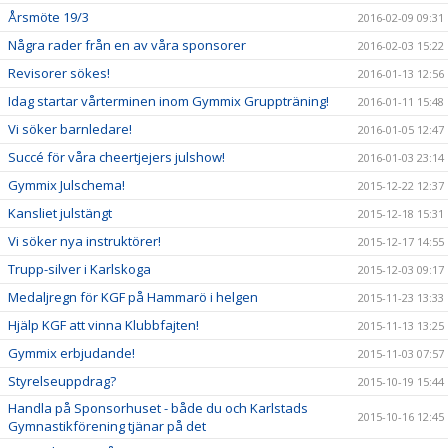
Årsmöte 19/3
2016-02-09 09:31
Några rader från en av våra sponsorer
2016-02-03 15:22
Revisorer sökes!
2016-01-13 12:56
Idag startar vårterminen inom Gymmix Gruppträning!
2016-01-11 15:48
Vi söker barnledare!
2016-01-05 12:47
Succé för våra cheertjejers julshow!
2016-01-03 23:14
Gymmix Julschema!
2015-12-22 12:37
Kansliet julstängt
2015-12-18 15:31
Vi söker nya instruktörer!
2015-12-17 14:55
Trupp-silver i Karlskoga
2015-12-03 09:17
Medaljregn för KGF på Hammarö i helgen
2015-11-23 13:33
Hjälp KGF att vinna Klubbfajten!
2015-11-13 13:25
Gymmix erbjudande!
2015-11-03 07:57
Styrelseuppdrag?
2015-10-19 15:44
Handla på Sponsorhuset - både du och Karlstads
2015-10-16 12:45
Gymnastikförening tjänar på det