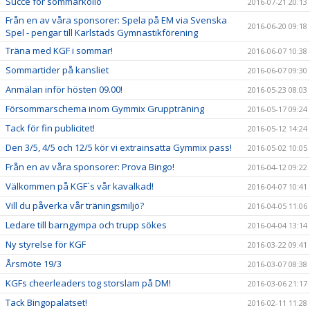
Succé för sommarkollo
2016-07-21 20:13
Från en av våra sponsorer: Spela på EM via Svenska
2016-06-20 09:18
Spel - pengar till Karlstads Gymnastikförening
Träna med KGF i sommar!
2016-06-07 10:38
Sommartider på kansliet
2016-06-07 09:30
Anmälan inför hösten 09.00!
2016-05-23 08:03
Försommarschema inom Gymmix Gruppträning
2016-05-17 09:24
Tack för fin publicitet!
2016-05-12 14:24
Den 3/5, 4/5 och 12/5 kör vi extrainsatta Gymmix pass!
2016-05-02 10:05
Från en av våra sponsorer: Prova Bingo!
2016-04-12 09:22
Välkommen på KGF`s vår kavalkad!
2016-04-07 10:41
Vill du påverka vår träningsmiljö?
2016-04-05 11:06
Ledare till barngympa och trupp sökes
2016-04-04 13:14
Ny styrelse för KGF
2016-03-22 09:41
Årsmöte 19/3
2016-03-07 08:38
KGFs cheerleaders tog storslam på DM!
2016-03-06 21:17
Tack Bingopalatset!
2016-02-11 11:28