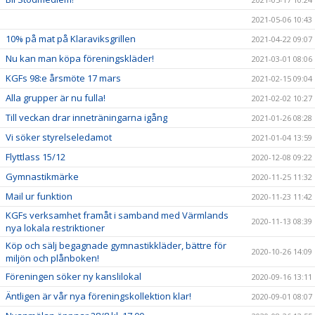
2021-05-06 10:43
10% på mat på Klaraviksgrillen
2021-04-22 09:07
Nu kan man köpa föreningskläder!
2021-03-01 08:06
KGFs 98:e årsmöte 17 mars
2021-02-15 09:04
Alla grupper är nu fulla!
2021-02-02 10:27
Till veckan drar inneträningarna igång
2021-01-26 08:28
Vi söker styrelseledamot
2021-01-04 13:59
Flyttlass 15/12
2020-12-08 09:22
Gymnastikmärke
2020-11-25 11:32
Mail ur funktion
2020-11-23 11:42
KGFs verksamhet framåt i samband med Värmlands
2020-11-13 08:39
nya lokala restriktioner
Köp och sälj begagnade gymnastikkläder, bättre för
2020-10-26 14:09
miljön och plånboken!
Föreningen söker ny kanslilokal
2020-09-16 13:11
Äntligen är vår nya föreningskollektion klar!
2020-09-01 08:07