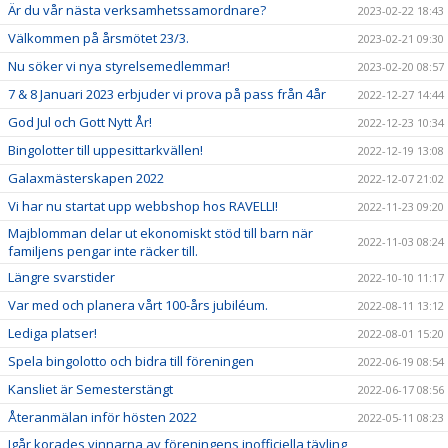
Är du vår nästa verksamhetssamordnare?
2023-02-22 18:43
Välkommen på årsmötet 23/3.
2023-02-21 09:30
Nu söker vi nya styrelsemedlemmar!
2023-02-20 08:57
7 & 8 Januari 2023 erbjuder vi prova på pass från 4år
2022-12-27 14:44
God Jul och Gott Nytt År!
2022-12-23 10:34
Bingolotter till uppesittarkvällen!
2022-12-19 13:08
Galaxmästerskapen 2022
2022-12-07 21:02
Vi har nu startat upp webbshop hos RAVELLI!
2022-11-23 09:20
Majblomman delar ut ekonomiskt stöd till barn när
2022-11-03 08:24
familjens pengar inte räcker till.
Längre svarstider
2022-10-10 11:17
Var med och planera vårt 100-års jubiléum.
2022-08-11 13:12
Lediga platser!
2022-08-01 15:20
Spela bingolotto och bidra till föreningen
2022-06-19 08:54
Kansliet är Semesterstängt
2022-06-17 08:56
Återanmälan inför hösten 2022
2022-05-11 08:23
Igår korades vinnarna av föreningens inofficiella tävling