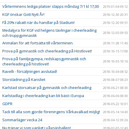
Vårterminens lediga platser släpps måndag 7/1 kl 17,00
2019-01-04 09:12
KGF önskar Gott Nytt År!
2018-12-30 20:31
Få 20% rabatt när du handlar på Stadium!
2018-12-20 09:51
Medaljyra för KGF vid helgens tävlingar i cheerleading
2018-12-05 09:53
och truppgymnastik
Anmälan för att fortsätta till vårterminen.
2018-11-28 11:45
Prova på gymnastik och cheerleading på Höstlovet!
2018-10-15 17:08
Prova på familjegympa, redskapsgymnastik och
2018-10-05 10:16
cheerleading på höstlovet!
Ravelli - försäljningen avslutad!
2018-10-04 08:52
Storstädning på Kansliet
2018-08-07 08:23
Karlstad storsatsar på gymnastik och cheerleading
2018-06-21 08:30
Karlstadlag i cheerleading kan bli bäst i Europa
2018-06-06 08:30
GDPR
2018-05-22 10:01
Tack till alla som gjorde föreningens Vårkavalkad möjlig!
2018-05-14 14:43
Sommarläger vecka 24
2018-04-12 09:26
Nu tränar vi som vanligt i våxnäshallen!
2018-02-05 12:43