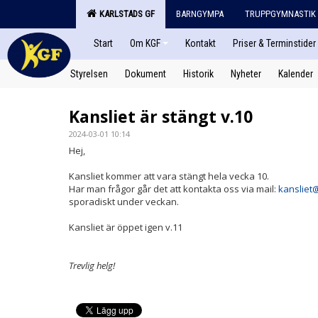
KARLSTADS GF
BARNGYMPA
TRUPPGYMNASTIK
Start
Om KGF
Kontakt
Priser & Terminstider
Styrelsen
Dokument
Historik
Nyheter
Kalender
Kansliet är stängt v.10
2024-03-01 10:14
Hej,
Kansliet kommer att vara stängt hela vecka 10.
Har man frågor går det att kontakta oss via mail:
kansliet
sporadiskt under veckan.
Kansliet är öppet igen v.11
Trevlig helg!