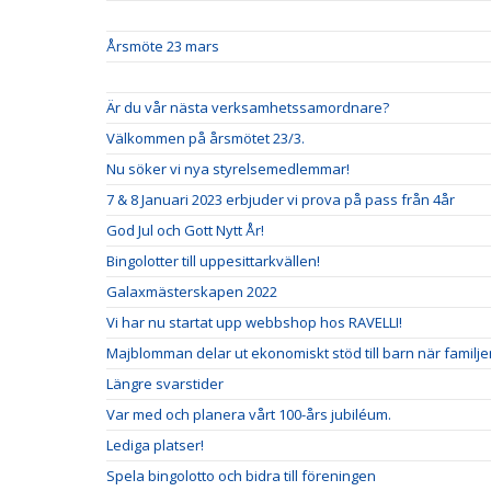
Årsmöte 23 mars
Är du vår nästa verksamhetssamordnare?
Välkommen på årsmötet 23/3.
Nu söker vi nya styrelsemedlemmar!
7 & 8 Januari 2023 erbjuder vi prova på pass från 4år
God Jul och Gott Nytt År!
Bingolotter till uppesittarkvällen!
Galaxmästerskapen 2022
Vi har nu startat upp webbshop hos RAVELLI!
Majblomman delar ut ekonomiskt stöd till barn när familjens
Längre svarstider
Var med och planera vårt 100-års jubiléum.
Lediga platser!
Spela bingolotto och bidra till föreningen