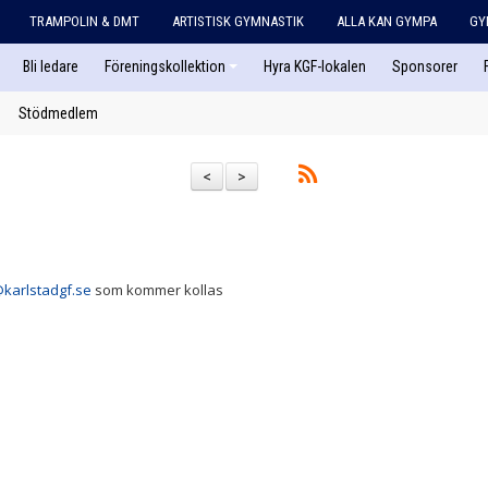
TRAMPOLIN & DMT
ARTISTISK GYMNASTIK
ALLA KAN GYMPA
GY
Bli ledare
Föreningskollektion
Hyra KGF-lokalen
Sponsorer
Stödmedlem
<
>
@karlstadgf.se
som kommer kollas