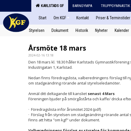
KARLSTADS GF
BARNGYMPA
TRUPPGYMNASTIK
Start
Om KGF
Kontakt
Priser & Terminstider
Styrelsen
Dokument
Historik
Nyheter
Kalender
Årsmöte 18 mars
2024-02-16 13:18
Den 18 mars kl. 18.30 håller Karlstads Gymnastikförening s
Industrigatan 1, Karlstad.
Nedan finns föredragslista, valberedningens förslag till ny
om stadgeändring rörande antal styrelseledamöter.
Anmäl ditt deltagande till kansliet
senast 4 Mars
Föreningen bjuder på smörgåstårta och kaffe/ dricka efte
· Föredragslista inför årsmötet 2024 (pdf)
· Förslag från styrelsen om stadgeändring rörande antal 
Finns att hitta "om kgf" under dokument.
Valberedningens förslag av styrelse för kommande