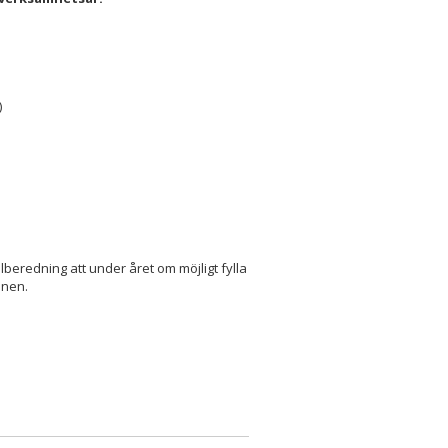
)
lberedning att under året om möjligt fylla
onen.