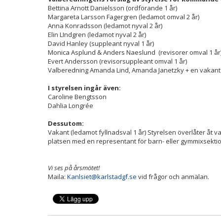
Bettina Arnott Danielsson (ordförande 1 år)
Margareta Larsson Fagergren (ledamot omval 2 år)
Anna Konradsson (ledamot nyval 2 år)
Elin LIndgren (ledamot nyval 2 år)
David Hanley (suppleant nyval 1 år)
Monica Asplund & Anders Naeslund (revisorer omval 1 år
Evert Andersson (revisorsuppleant omval 1 år)
Valberedning Amanda Lind, Amanda Janetzky + en vakant
I styrelsen ingår även:
Caroline Bengtsson
Dahlia Longrée
Dessutom:
Vakant (ledamot fyllnadsval 1 år) Styrelsen överlåter åt va
platsen med en representant för barn- eller gymmixsekti
Vi ses på årsmötet!
Maila:
Kanlsiet@karlstadgf.se
vid frågor och anmälan.