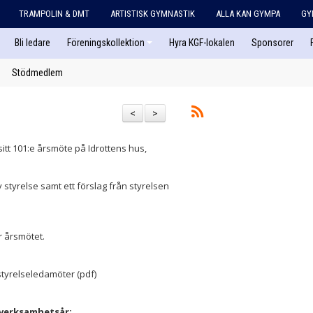
TRAMPOLIN & DMT
ARTISTISK GYMNASTIK
ALLA KAN GYMPA
GY
Bli ledare
Föreningskollektion
Hyra KGF-lokalen
Sponsorer
Stödmedlem
<
>
itt 101:e årsmöte på Idrottens hus,
 styrelse samt ett förslag från styrelsen
r årsmötet.
styrelseledamöter (pdf)
 verksamhetsår: