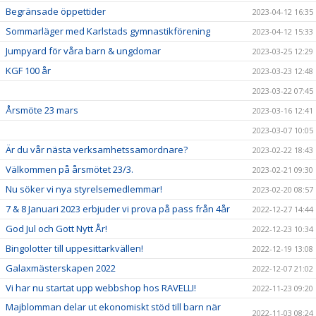
Begränsade öppettider
2023-04-12 16:35
Sommarläger med Karlstads gymnastikförening
2023-04-12 15:33
Jumpyard för våra barn & ungdomar
2023-03-25 12:29
KGF 100 år
2023-03-23 12:48
2023-03-22 07:45
Årsmöte 23 mars
2023-03-16 12:41
2023-03-07 10:05
Är du vår nästa verksamhetssamordnare?
2023-02-22 18:43
Välkommen på årsmötet 23/3.
2023-02-21 09:30
Nu söker vi nya styrelsemedlemmar!
2023-02-20 08:57
7 & 8 Januari 2023 erbjuder vi prova på pass från 4år
2022-12-27 14:44
God Jul och Gott Nytt År!
2022-12-23 10:34
Bingolotter till uppesittarkvällen!
2022-12-19 13:08
Galaxmästerskapen 2022
2022-12-07 21:02
Vi har nu startat upp webbshop hos RAVELLI!
2022-11-23 09:20
Majblomman delar ut ekonomiskt stöd till barn när
2022-11-03 08:24