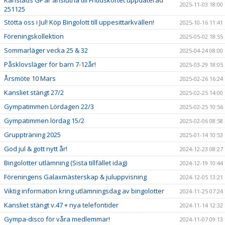
Karlstads GF är anslutna till Fritidskortet uppdaterad
2025-11-03 18:00
251125
Stötta oss i Jul! Köp Bingolott till uppesittarkvällen!
2025-10-16 11:41
Föreningskollektion
2025-05-02 18:55
Sommarläger vecka 25 & 32
2025-04-24 08:00
Påsklovsläger för barn 7-12år!
2025-03-29 18:05
Årsmöte 10 Mars
2025-02-26 16:24
Kansliet stängt 27/2
2025-02-25 14:00
Gympatimmen Lördagen 22/3
2025-02-25 10:56
Gympatimmen lördag 15/2
2025-02-06 08:58
Gruppträning 2025
2025-01-14 10:53
God jul & gott nytt år!
2024-12-23 08:27
Bingolotter utlämning (Sista tillfället idag)
2024-12-19 10:44
Föreningens Galaxmästerskap & juluppvisning
2024-12-05 13:21
Viktig information kring utlämningsdag av bingolotter
2024-11-25 07:24
Kansliet stängt v.47 + nya telefontider
2024-11-14 12:32
Gympa-disco för våra medlemmar!
2024-11-07 09:13