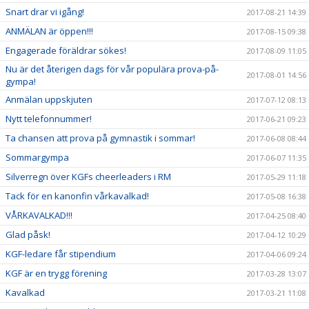
Snart drar vi igång!
2017-08-21 14:39
ANMÄLAN är öppen!!!
2017-08-15 09:38
Engagerade föräldrar sökes!
2017-08-09 11:05
Nu är det återigen dags för vår populära prova-på-
2017-08-01 14:56
gympa!
Anmälan uppskjuten
2017-07-12 08:13
Nytt telefonnummer!
2017-06-21 09:23
Ta chansen att prova på gymnastik i sommar!
2017-06-08 08:44
Sommargympa
2017-06-07 11:35
Silverregn över KGFs cheerleaders i RM
2017-05-29 11:18
Tack för en kanonfin vårkavalkad!
2017-05-08 16:38
VÅRKAVALKAD!!!
2017-04-25 08:40
Glad påsk!
2017-04-12 10:29
KGF-ledare får stipendium
2017-04-06 09:24
KGF är en trygg förening
2017-03-28 13:07
Kavalkad
2017-03-21 11:08