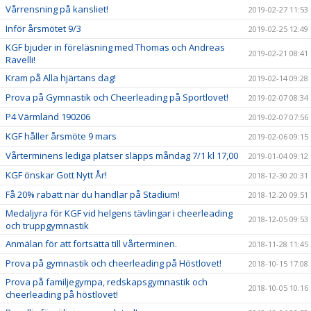
Vårrensning på kansliet!
2019-02-27 11:53
Inför årsmötet 9/3
2019-02-25 12:49
KGF bjuder in föreläsning med Thomas och Andreas
2019-02-21 08:41
Ravelli!
Kram på Alla hjärtans dag!
2019-02-14 09:28
Prova på Gymnastik och Cheerleading på Sportlovet!
2019-02-07 08:34
P4 Värmland 190206
2019-02-07 07:56
KGF håller årsmöte 9 mars
2019-02-06 09:15
Vårterminens lediga platser släpps måndag 7/1 kl 17,00
2019-01-04 09:12
KGF önskar Gott Nytt År!
2018-12-30 20:31
Få 20% rabatt när du handlar på Stadium!
2018-12-20 09:51
Medaljyra för KGF vid helgens tävlingar i cheerleading
2018-12-05 09:53
och truppgymnastik
Anmälan för att fortsätta till vårterminen.
2018-11-28 11:45
Prova på gymnastik och cheerleading på Höstlovet!
2018-10-15 17:08
Prova på familjegympa, redskapsgymnastik och
2018-10-05 10:16
cheerleading på höstlovet!