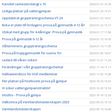
Kansliet semesterstängt v.10
2024-01-31 10:54
Lediga platser på vattengympan
2024-01-25 13:31
Uppdaterat gruppträningsschema VT-24
2024-01-23 16:01
Boka er plats till lördagens prova på gymnastik 4-12 år!
2024-01-22 15:15
Utökat med grupp för 4-6åringar -Prova på gymnastik
2024-01-17 11:08
Prova på gymnastik 6-12 år
2024-01-15 16:18
Vårterminens gruppträningsschema
2024-01-15 11:39
Prova på truppgymnastik för vuxna 15+
2024-01-09 14:07
Ledare till våren sökes!
2023-11-21 11:26
Förändringar i vårt gruppträningschema!
2023-11-14 11:17
Halloweendisco för KGF-medlemmar
2023-11-02 15:58
Fler platser på höstlovets prova på gympa!
2023-10-25 14:25
Vi söker vattengympainstruktör!
2023-10-20 10:36
Höstlov - Prova på gympa
2023-10-18 12:26
Välkomna på Värmlandsmästerskapen 2023
2023-09-25 13:16
Värmlandsmästerskapen
2023-09-15 14:44