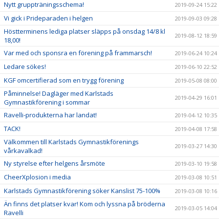
Nytt gruppträningsschema!
2019-09-24 15:22
Vi gick i Prideparaden i helgen
2019-09-03 09:28
Höstterminens lediga platser släpps på onsdag 14/8 kl
2019-08-12 18:59
18,00!
Var med och sponsra en förening på frammarsch!
2019-06-24 10:24
Ledare sökes!
2019-06-10 22:52
KGF omcertifierad som en trygg förening
2019-05-08 08:00
Påminnelse! Dagläger med Karlstads
2019-04-29 16:01
Gymnastikförening i sommar
Ravelli-produkterna har landat!
2019-04-12 10:35
TACK!
2019-04-08 17:58
Välkommen till Karlstads Gymnastikförenings
2019-03-27 14:30
vårkavalkad!
Ny styrelse efter helgens årsmöte
2019-03-10 19:58
CheerXplosion i media
2019-03-08 10:51
Karlstads Gymnastikförening söker Kanslist 75-100%
2019-03-08 10:16
Än finns det platser kvar! Kom och lyssna på bröderna
2019-03-05 14:04
Ravelli