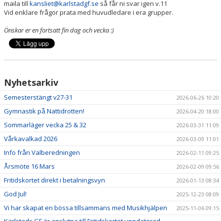
maila till
kansliet@karlstadgf.se
så får ni svar igen v.11
Vid enklare frågor prata med huvudledare i era grupper.
PRISER & TERMINSTIDER
Önskar er en fortsatt fin dag och vecka :)
BLI LEDARE
FÖRENINGSKOLLEKTION
Nyhetsarkiv
HYRA KGF-LOKALEN
Semesterstängt v27-31
2026-06-26 10:20
SPONSORER
Gymnastik på Nattidrotten!
2026-04-20 18:00
Sommarläger vecka 25 & 32
2026-03-31 11:09
FRITIDSKORTET
Vårkavalkad 2026
2026-03-09 11:01
Info från Valberedningen
2026-02-11 09:25
Årsmöte 16 Mars
2026-02-09 09:56
Fritidskortet direkt i betalningsvyn
2026-01-13 08:34
God Jul!
2025-12-23 08:09
Vi har skapat en bössa tillsammans med Musikhjälpen
2025-11-06 09:15