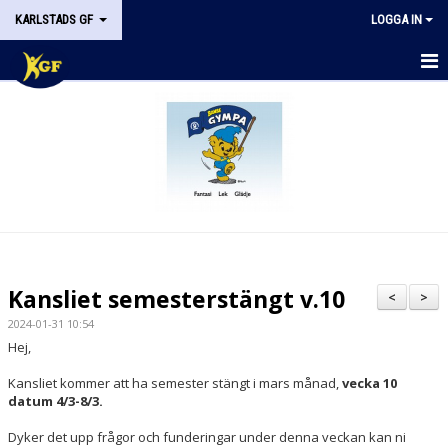
KARLSTADS GF
LOGGA IN
START
OM KGF
STYRELSEN
DOKUMENT
HISTORIK
Kansliet semesterstängt v.10
<
>
NYHETER
2024-01-31 10:54
Hej,
KALENDER
Kansliet kommer att ha semester stängt i mars månad,
vecka 10
datum 4/3-8/3.
STÖDMEDLEM
Dyker det upp frågor och funderingar under denna veckan kan ni
KONTAKT