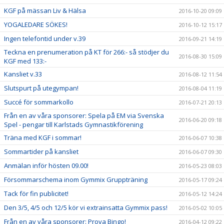
KGF på mässan Liv & Hälsa
2016-10-20 09:09
YOGALEDARE SÖKES!
2016-10-12 15:17
Ingen telefontid under v.39
2016-09-21 14:19
Teckna en prenumeration på KT för 266:- så stödjer du
2016-08-30 15:09
KGF med 133:-
Kansliet v.33
2016-08-12 11:54
Slutspurt på utegympan!
2016-08-04 11:19
Succé för sommarkollo
2016-07-21 20:13
Från en av våra sponsorer: Spela på EM via Svenska
2016-06-20 09:18
Spel - pengar till Karlstads Gymnastikförening
Träna med KGF i sommar!
2016-06-07 10:38
Sommartider på kansliet
2016-06-07 09:30
Anmälan inför hösten 09.00!
2016-05-23 08:03
Försommarschema inom Gymmix Gruppträning
2016-05-17 09:24
Tack för fin publicitet!
2016-05-12 14:24
Den 3/5, 4/5 och 12/5 kör vi extrainsatta Gymmix pass!
2016-05-02 10:05
Från en av våra sponsorer: Prova Bingo!
2016-04-12 09:22