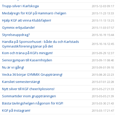
Trupp-silver i Karlskoga
2015-12-03 09:17
Medaljregn för KGF på Hammarö i helgen
2015-11-23 13:33
Hjälp KGF att vinna Klubbfajten!
2015-11-13 13:25
Gymmix erbjudande!
2015-11-03 07:57
Styrelseuppdrag?
2015-10-19 15:44
Handla på Sponsorhuset - både du och Karlstads
2015-10-16 12:45
Gymnastikförening tjänar på det
Kom och träna på KGFs minigym!
2015-09-29 12:37
Seniorgympan till Kasernhöjden
2015-09-11 08:40
Nu är vi igång!
2015-09-01 09:10
Vecka 36 börjar GYMMIX Gruppträning!
2015-08-20 22:23
Kansliet semesterstängt
2015-07-01 22:28
Nytt silver till KGF cheerXplosions!
2015-05-27 21:33
Sommartider inom gruppträningen
2015-05-05 21:39
Bästa tävlingshelgen någonsin för KGF!
2015-03-30 21:43
KGF på Instagram!
2015-03-17 21:47