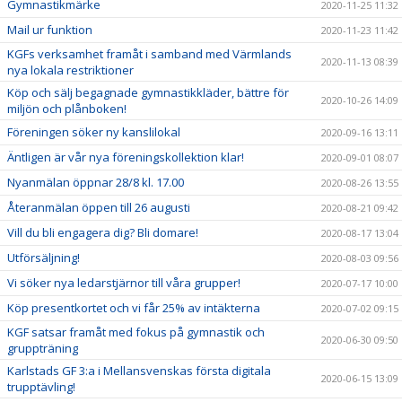
Gymnastikmärke
2020-11-25 11:32
Mail ur funktion
2020-11-23 11:42
KGFs verksamhet framåt i samband med Värmlands
2020-11-13 08:39
nya lokala restriktioner
Köp och sälj begagnade gymnastikkläder, bättre för
2020-10-26 14:09
miljön och plånboken!
Föreningen söker ny kanslilokal
2020-09-16 13:11
Äntligen är vår nya föreningskollektion klar!
2020-09-01 08:07
Nyanmälan öppnar 28/8 kl. 17.00
2020-08-26 13:55
Återanmälan öppen till 26 augusti
2020-08-21 09:42
Vill du bli engagera dig? Bli domare!
2020-08-17 13:04
Utförsäljning!
2020-08-03 09:56
Vi söker nya ledarstjärnor till våra grupper!
2020-07-17 10:00
Köp presentkortet och vi får 25% av intäkterna
2020-07-02 09:15
KGF satsar framåt med fokus på gymnastik och
2020-06-30 09:50
gruppträning
Karlstads GF 3:a i Mellansvenskas första digitala
2020-06-15 13:09
trupptävling!