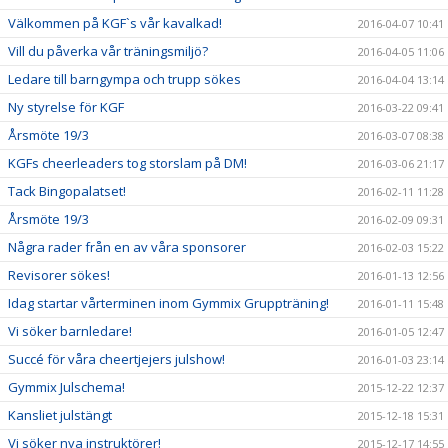
Välkommen på KGF`s vår kavalkad!
2016-04-07 10:41
Vill du påverka vår träningsmiljö?
2016-04-05 11:06
Ledare till barngympa och trupp sökes
2016-04-04 13:14
Ny styrelse för KGF
2016-03-22 09:41
Årsmöte 19/3
2016-03-07 08:38
KGFs cheerleaders tog storslam på DM!
2016-03-06 21:17
Tack Bingopalatset!
2016-02-11 11:28
Årsmöte 19/3
2016-02-09 09:31
Några rader från en av våra sponsorer
2016-02-03 15:22
Revisorer sökes!
2016-01-13 12:56
Idag startar vårterminen inom Gymmix Gruppträning!
2016-01-11 15:48
Vi söker barnledare!
2016-01-05 12:47
Succé för våra cheertjejers julshow!
2016-01-03 23:14
Gymmix Julschema!
2015-12-22 12:37
Kansliet julstängt
2015-12-18 15:31
Vi söker nya instruktörer!
2015-12-17 14:55