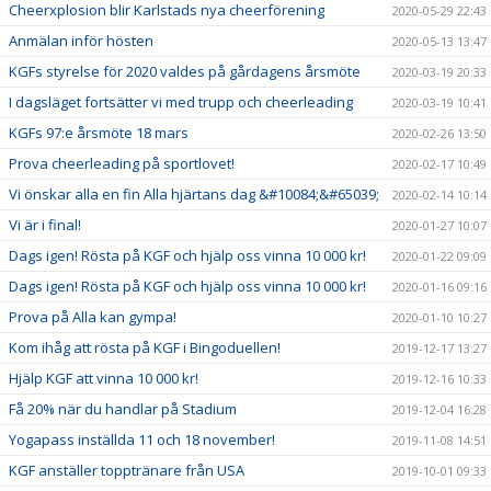
Cheerxplosion blir Karlstads nya cheerförening
2020-05-29 22:43
Anmälan inför hösten
2020-05-13 13:47
KGFs styrelse för 2020 valdes på gårdagens årsmöte
2020-03-19 20:33
I dagsläget fortsätter vi med trupp och cheerleading
2020-03-19 10:41
KGFs 97:e årsmöte 18 mars
2020-02-26 13:50
Prova cheerleading på sportlovet!
2020-02-17 10:49
Vi önskar alla en fin Alla hjärtans dag &#10084;&#65039;
2020-02-14 10:14
Vi är i final!
2020-01-27 10:07
Dags igen! Rösta på KGF och hjälp oss vinna 10 000 kr!
2020-01-22 09:09
Dags igen! Rösta på KGF och hjälp oss vinna 10 000 kr!
2020-01-16 09:16
Prova på Alla kan gympa!
2020-01-10 10:27
Kom ihåg att rösta på KGF i Bingoduellen!
2019-12-17 13:27
Hjälp KGF att vinna 10 000 kr!
2019-12-16 10:33
Få 20% när du handlar på Stadium
2019-12-04 16:28
Yogapass inställda 11 och 18 november!
2019-11-08 14:51
KGF anställer topptränare från USA
2019-10-01 09:33