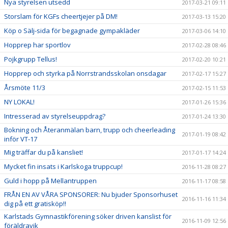
Nya styrelsen utsedd
2017-03-21 09:11
Storslam för KGFs cheertjejer på DM!
2017-03-13 15:20
Köp o Sälj-sida för begagnade gympakläder
2017-03-06 14:10
Hopprep har sportlov
2017-02-28 08:46
Pojkgrupp Tellus!
2017-02-20 10:21
Hopprep och styrka på Norrstrandsskolan onsdagar
2017-02-17 15:27
Årsmöte 11/3
2017-02-15 11:53
NY LOKAL!
2017-01-26 15:36
Intresserad av styrelseuppdrag?
2017-01-24 13:30
Bokning och Återanmälan barn, trupp och cheerleading
2017-01-19 08:42
inför VT-17
Mig träffar du på kansliet!
2017-01-17 14:24
Mycket fin insats i Karlskoga truppcup!
2016-11-28 08:27
Guld i hopp på Mellantruppen
2016-11-17 08:58
FRÅN EN AV VÅRA SPONSORER: Nu bjuder Sponsorhuset
2016-11-16 11:34
dig på ett gratisköp!!
Karlstads Gymnastikförening söker driven kanslist för
2016-11-09 12:56
föräldravik