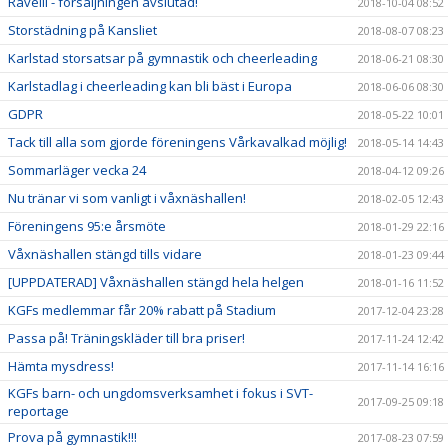
Ravelli - försäljningen avslutad!
2018-10-04 08:52
Storstädning på Kansliet
2018-08-07 08:23
Karlstad storsatsar på gymnastik och cheerleading
2018-06-21 08:30
Karlstadlag i cheerleading kan bli bäst i Europa
2018-06-06 08:30
GDPR
2018-05-22 10:01
Tack till alla som gjorde föreningens Vårkavalkad möjlig!
2018-05-14 14:43
Sommarläger vecka 24
2018-04-12 09:26
Nu tränar vi som vanligt i våxnäshallen!
2018-02-05 12:43
Föreningens 95:e årsmöte
2018-01-29 22:16
Våxnäshallen stängd tills vidare
2018-01-23 09:44
[UPPDATERAD] Våxnäshallen stängd hela helgen
2018-01-16 11:52
KGFs medlemmar får 20% rabatt på Stadium
2017-12-04 23:28
Passa på! Träningskläder till bra priser!
2017-11-24 12:42
Hämta mysdress!
2017-11-14 16:16
KGFs barn- och ungdomsverksamhet i fokus i SVT-
2017-09-25 09:18
reportage
Prova på gymnastik!!!
2017-08-23 07:59