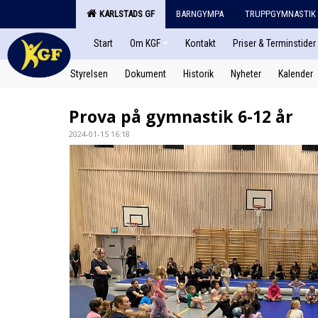
KARLSTADS GF
BARNGYMPA
TRUPPGYMNASTIK
Start
Om KGF
Kontakt
Priser & Terminstider
Styrelsen
Dokument
Historik
Nyheter
Kalender
Prova på gymnastik 6-12 år
2024-01-15 16:18