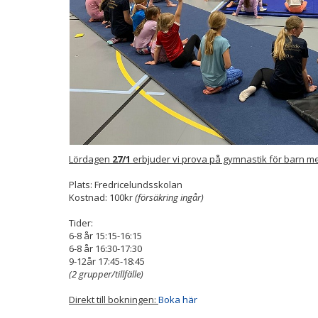
Lördagen
27/1
erbjuder vi prova på gymnastik för barn mel
Plats: Fredricelundsskolan
Kostnad: 100kr
(försäkring ingår)
Tider:
6-8 år 15:15-16:15
6-8 år 16:30-17:30
9-12år 17:45-18:45
(2 grupper/tillfälle)
Direkt till bokningen:
Boka här