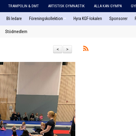
TRAMPOLIN & DMT
ARTISTISK GYMNASTIK
ALLA KAN GYMPA
GY
Bli ledare
Föreningskollektion
Hyra KGF-lokalen
Sponsorer
Stödmedlem
<
>