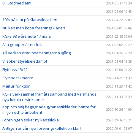
Bli Stödmedlem!
2021-05-17 10:24
2021-05-06 10:43
10% på mat på Klaraviksgrillen
2021-04-22 09:07
Nu kan man köpa föreningskläder!
2021-03-01 08:06
KGFs 98:e årsmöte 17 mars
2021-02-15 09:04
Alla grupper är nu fulla!
2021-02-02 10:27
Till veckan drar inneträningarna igång
2021-01-26 08:28
Vi söker styrelseledamot
2021-01-04 13:59
Flyttlass 15/12
2020-12-08 09:22
Gymnastikmärke
2020-11-25 11:32
Mail ur funktion
2020-11-23 11:42
KGFs verksamhet framåt i samband med Värmlands
2020-11-13 08:39
nya lokala restriktioner
Köp och sälj begagnade gymnastikkläder, bättre för
2020-10-26 14:09
miljön och plånboken!
Föreningen söker ny kanslilokal
2020-09-16 13:11
Äntligen är vår nya föreningskollektion klar!
2020-09-01 08:07