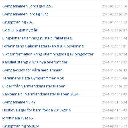
Gympatimmen Lördagen 22/3
2025-02-25 10:56
Gympatimmen lördag 15/2
2025-02-06 08:58
Gruppträning 2025
2025-01-14 10:53
God jul & gott nytt år!
2024-12-23 08:27
Bingolotter utlämning (Sista tillfället idag)
2024-12-19 10:44
Föreningens Galaxmästerskap & juluppvisning
2024-12-05 13:21
Viktig information kring utlämningsdag av bingolotter
2024-11-25 07:24
Kansliet stängt v.47 + nya telefontider
2024-11-14 12:32
Gympa-disco för våra medlemmar!
2024-11-07 09:13
Terminens sista Gympatimmen v.50
2024-11-05 14:09
Bilder från värmlandsmästerskapen!
2024-11-04 09:32
Välkomna till Värmlandsmästerskapen 2024
2024-10-15 12:43
Gympatimmen v.42
2024-10-01 15:24
Höstlovsläger för barn födda 2013-2016
2024-09-11 14:43
Idrott hela livet 65+
2024-09-09 15:22
Gruppträning ht-2024
2024-09-09 14:57