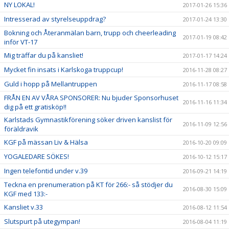
NY LOKAL!
2017-01-26 15:36
Intresserad av styrelseuppdrag?
2017-01-24 13:30
Bokning och Återanmälan barn, trupp och cheerleading
2017-01-19 08:42
inför VT-17
Mig träffar du på kansliet!
2017-01-17 14:24
Mycket fin insats i Karlskoga truppcup!
2016-11-28 08:27
Guld i hopp på Mellantruppen
2016-11-17 08:58
FRÅN EN AV VÅRA SPONSORER: Nu bjuder Sponsorhuset
2016-11-16 11:34
dig på ett gratisköp!!
Karlstads Gymnastikförening söker driven kanslist för
2016-11-09 12:56
föräldravik
KGF på mässan Liv & Hälsa
2016-10-20 09:09
YOGALEDARE SÖKES!
2016-10-12 15:17
Ingen telefontid under v.39
2016-09-21 14:19
Teckna en prenumeration på KT för 266:- så stödjer du
2016-08-30 15:09
KGF med 133:-
Kansliet v.33
2016-08-12 11:54
Slutspurt på utegympan!
2016-08-04 11:19