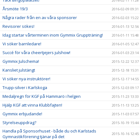
Tack Bingopalatset!
2016-02-11 11:28
Årsmöte 19/3
2016-02-09 09:31
Några rader från en av våra sponsorer
2016-02-03 15:22
Revisorer sökes!
2016-01-13 12:56
Idag startar vårterminen inom Gymmix Gruppträning!
2016-01-11 15:48
Vi söker barnledare!
2016-01-05 12:47
Succé för våra cheertjejers julshow!
2016-01-03 23:14
Gymmix Julschema!
2015-12-22 12:37
Kansliet julstängt
2015-12-18 15:31
Vi söker nya instruktörer!
2015-12-17 14:55
Trupp-silver i Karlskoga
2015-12-03 09:17
Medaljregn för KGF på Hammarö i helgen
2015-11-23 13:33
Hjälp KGF att vinna Klubbfajten!
2015-11-13 13:25
Gymmix erbjudande!
2015-11-03 07:57
Styrelseuppdrag?
2015-10-19 15:44
Handla på Sponsorhuset - både du och Karlstads
2015-10-16 12:45
Gymnastikförening tjänar på det