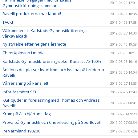
Påminnelse! Dagläger med Karlstads
2019-04-29 16:01
Gymnastikförening i sommar
Ravelli-produkterna har landat!
2019-04-12 10:35
TACK!
2019-04-08 17:58
Välkommen till Karlstads Gymnastikförenings
2019-03-27 14:30
vårkavalkad!
Ny styrelse efter helgens årsmöte
2019-03-10 19:58
CheerXplosion i media
2019-03-08 10:51
Karlstads Gymnastikförening söker Kanslist 75-100%
2019-03-08 10:16
Än finns det platser kvar! Kom och lyssna på bröderna
2019-03-05 14:04
Ravelli
Vårrensning på kansliet!
2019-02-27 11:53
Inför årsmötet 9/3
2019-02-25 12:49
KGF bjuder in föreläsning med Thomas och Andreas
2019-02-21 08:41
Ravelli!
Kram på Alla hjärtans dag!
2019-02-14 09:28
Prova på Gymnastik och Cheerleading på Sportlovet!
2019-02-07 08:34
P4 Värmland 190206
2019-02-07 07:56