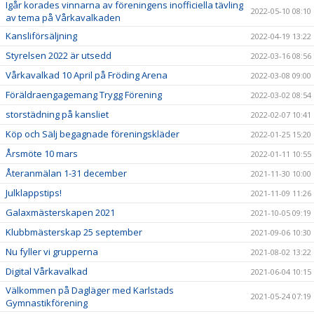
Igår korades vinnarna av föreningens inofficiella tävling
2022-05-10 08:10
av tema på Vårkavalkaden
Kansliförsäljning
2022-04-19 13:22
Styrelsen 2022 är utsedd
2022-03-16 08:56
Vårkavalkad 10 April på Fröding Arena
2022-03-08 09:00
Föräldraengagemang Trygg Förening
2022-03-02 08:54
storstädning på kansliet
2022-02-07 10:41
Köp och Sälj begagnade föreningskläder
2022-01-25 15:20
Årsmöte 10 mars
2022-01-11 10:55
Återanmälan 1-31 december
2021-11-30 10:00
Julklappstips!
2021-11-09 11:26
Galaxmästerskapen 2021
2021-10-05 09:19
Klubbmästerskap 25 september
2021-09-06 10:30
Nu fyller vi grupperna
2021-08-02 13:22
Digital Vårkavalkad
2021-06-04 10:15
Välkommen på Dagläger med Karlstads
2021-05-24 07:19
Gymnastikförening