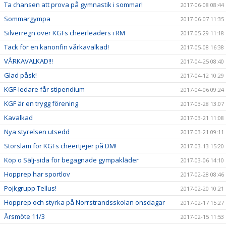
Ta chansen att prova på gymnastik i sommar!
2017-06-08 08:44
Sommargympa
2017-06-07 11:35
Silverregn över KGFs cheerleaders i RM
2017-05-29 11:18
Tack för en kanonfin vårkavalkad!
2017-05-08 16:38
VÅRKAVALKAD!!!
2017-04-25 08:40
Glad påsk!
2017-04-12 10:29
KGF-ledare får stipendium
2017-04-06 09:24
KGF är en trygg förening
2017-03-28 13:07
Kavalkad
2017-03-21 11:08
Nya styrelsen utsedd
2017-03-21 09:11
Storslam för KGFs cheertjejer på DM!
2017-03-13 15:20
Köp o Sälj-sida för begagnade gympakläder
2017-03-06 14:10
Hopprep har sportlov
2017-02-28 08:46
Pojkgrupp Tellus!
2017-02-20 10:21
Hopprep och styrka på Norrstrandsskolan onsdagar
2017-02-17 15:27
Årsmöte 11/3
2017-02-15 11:53