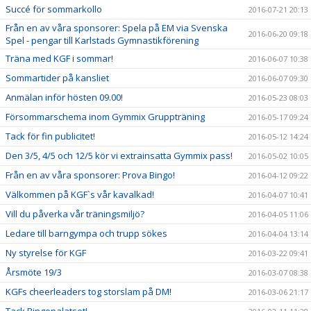
Succé för sommarkollo
2016-07-21 20:13
Från en av våra sponsorer: Spela på EM via Svenska
2016-06-20 09:18
Spel - pengar till Karlstads Gymnastikförening
Träna med KGF i sommar!
2016-06-07 10:38
Sommartider på kansliet
2016-06-07 09:30
Anmälan inför hösten 09.00!
2016-05-23 08:03
Försommarschema inom Gymmix Gruppträning
2016-05-17 09:24
Tack för fin publicitet!
2016-05-12 14:24
Den 3/5, 4/5 och 12/5 kör vi extrainsatta Gymmix pass!
2016-05-02 10:05
Från en av våra sponsorer: Prova Bingo!
2016-04-12 09:22
Välkommen på KGF`s vår kavalkad!
2016-04-07 10:41
Vill du påverka vår träningsmiljö?
2016-04-05 11:06
Ledare till barngympa och trupp sökes
2016-04-04 13:14
Ny styrelse för KGF
2016-03-22 09:41
Årsmöte 19/3
2016-03-07 08:38
KGFs cheerleaders tog storslam på DM!
2016-03-06 21:17