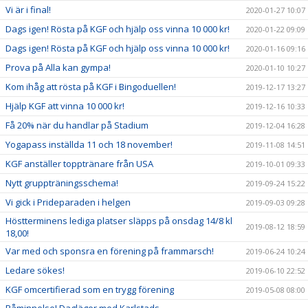
Vi är i final!
2020-01-27 10:07
Dags igen! Rösta på KGF och hjälp oss vinna 10 000 kr!
2020-01-22 09:09
Dags igen! Rösta på KGF och hjälp oss vinna 10 000 kr!
2020-01-16 09:16
Prova på Alla kan gympa!
2020-01-10 10:27
Kom ihåg att rösta på KGF i Bingoduellen!
2019-12-17 13:27
Hjälp KGF att vinna 10 000 kr!
2019-12-16 10:33
Få 20% när du handlar på Stadium
2019-12-04 16:28
Yogapass inställda 11 och 18 november!
2019-11-08 14:51
KGF anställer topptränare från USA
2019-10-01 09:33
Nytt gruppträningsschema!
2019-09-24 15:22
Vi gick i Prideparaden i helgen
2019-09-03 09:28
Höstterminens lediga platser släpps på onsdag 14/8 kl
2019-08-12 18:59
18,00!
Var med och sponsra en förening på frammarsch!
2019-06-24 10:24
Ledare sökes!
2019-06-10 22:52
KGF omcertifierad som en trygg förening
2019-05-08 08:00