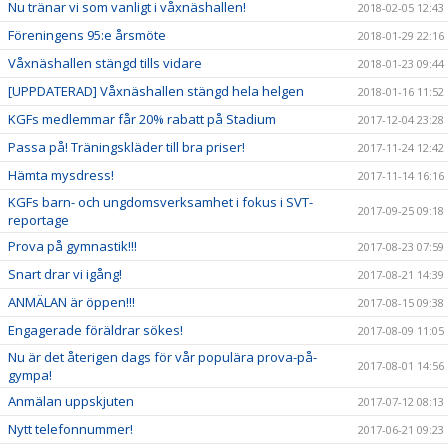
Nu tränar vi som vanligt i våxnäshallen!
2018-02-05 12:43
Föreningens 95:e årsmöte
2018-01-29 22:16
Våxnäshallen stängd tills vidare
2018-01-23 09:44
[UPPDATERAD] Våxnäshallen stängd hela helgen
2018-01-16 11:52
KGFs medlemmar får 20% rabatt på Stadium
2017-12-04 23:28
Passa på! Träningskläder till bra priser!
2017-11-24 12:42
Hämta mysdress!
2017-11-14 16:16
KGFs barn- och ungdomsverksamhet i fokus i SVT-
2017-09-25 09:18
reportage
Prova på gymnastik!!!
2017-08-23 07:59
Snart drar vi igång!
2017-08-21 14:39
ANMÄLAN är öppen!!!
2017-08-15 09:38
Engagerade föräldrar sökes!
2017-08-09 11:05
Nu är det återigen dags för vår populära prova-på-
2017-08-01 14:56
gympa!
Anmälan uppskjuten
2017-07-12 08:13
Nytt telefonnummer!
2017-06-21 09:23