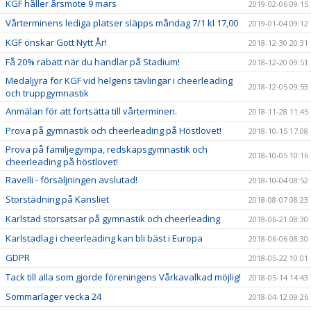
KGF håller årsmöte 9 mars
2019-02-06 09:15
Vårterminens lediga platser släpps måndag 7/1 kl 17,00
2019-01-04 09:12
KGF önskar Gott Nytt År!
2018-12-30 20:31
Få 20% rabatt när du handlar på Stadium!
2018-12-20 09:51
Medaljyra för KGF vid helgens tävlingar i cheerleading
2018-12-05 09:53
och truppgymnastik
Anmälan för att fortsätta till vårterminen.
2018-11-28 11:45
Prova på gymnastik och cheerleading på Höstlovet!
2018-10-15 17:08
Prova på familjegympa, redskapsgymnastik och
2018-10-05 10:16
cheerleading på höstlovet!
Ravelli - försäljningen avslutad!
2018-10-04 08:52
Storstädning på Kansliet
2018-08-07 08:23
Karlstad storsatsar på gymnastik och cheerleading
2018-06-21 08:30
Karlstadlag i cheerleading kan bli bäst i Europa
2018-06-06 08:30
GDPR
2018-05-22 10:01
Tack till alla som gjorde föreningens Vårkavalkad möjlig!
2018-05-14 14:43
Sommarläger vecka 24
2018-04-12 09:26