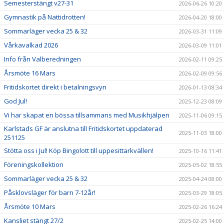
Semesterstängt v27-31
2026-06-26 10:20
Gymnastik på Nattidrotten!
2026-04-20 18:00
Sommarläger vecka 25 & 32
2026-03-31 11:09
Vårkavalkad 2026
2026-03-09 11:01
Info från Valberedningen
2026-02-11 09:25
Årsmöte 16 Mars
2026-02-09 09:56
Fritidskortet direkt i betalningsvyn
2026-01-13 08:34
God Jul!
2025-12-23 08:09
Vi har skapat en bössa tillsammans med Musikhjälpen
2025-11-06 09:15
Karlstads GF är anslutna till Fritidskortet uppdaterad
2025-11-03 18:00
251125
Stötta oss i Jul! Köp Bingolott till uppesittarkvällen!
2025-10-16 11:41
Föreningskollektion
2025-05-02 18:55
Sommarläger vecka 25 & 32
2025-04-24 08:00
Påsklovsläger för barn 7-12år!
2025-03-29 18:05
Årsmöte 10 Mars
2025-02-26 16:24
Kansliet stängt 27/2
2025-02-25 14:00