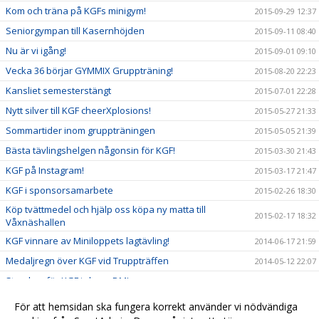
Kom och träna på KGFs minigym!
2015-09-29 12:37
Seniorgympan till Kasernhöjden
2015-09-11 08:40
Nu är vi igång!
2015-09-01 09:10
Vecka 36 börjar GYMMIX Gruppträning!
2015-08-20 22:23
Kansliet semesterstängt
2015-07-01 22:28
Nytt silver till KGF cheerXplosions!
2015-05-27 21:33
Sommartider inom gruppträningen
2015-05-05 21:39
Bästa tävlingshelgen någonsin för KGF!
2015-03-30 21:43
KGF på Instagram!
2015-03-17 21:47
KGF i sponsorsamarbete
2015-02-26 18:30
Köp tvättmedel och hjälp oss köpa ny matta till
2015-02-17 18:32
Våxnäshallen
KGF vinnare av Miniloppets lagtävling!
2014-06-17 21:59
Medaljregn över KGF vid Truppträffen
2014-05-12 22:07
Storslam för KGF i cheer-DM!
2014-03-24 22:10
Nya framgångar för KGFs cheertjejer!
2014-03-17 22:02
För att hemsidan ska fungera korrekt använder vi nödvändiga