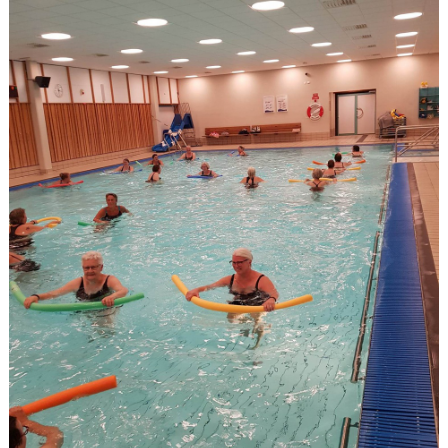
PRISER & TERMINSTIDER
BLI LEDARE
FÖRENINGSKOLLEKTION
HYRA KGF-LOKALEN
SPONSORER
FRITIDSKORTET