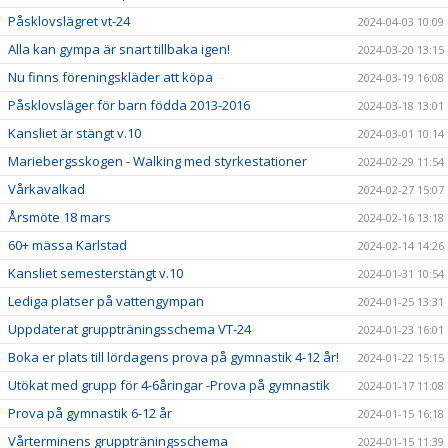
Påsklovslägret vt-24
2024-04-03 10:09
Alla kan gympa är snart tillbaka igen!
2024-03-20 13:15
Nu finns föreningskläder att köpa
2024-03-19 16:08
Påsklovsläger för barn födda 2013-2016
2024-03-18 13:01
Kansliet är stängt v.10
2024-03-01 10:14
Mariebergsskogen - Walking med styrkestationer
2024-02-29 11:54
Vårkavalkad
2024-02-27 15:07
Årsmöte 18 mars
2024-02-16 13:18
60+ mässa Karlstad
2024-02-14 14:26
Kansliet semesterstängt v.10
2024-01-31 10:54
Lediga platser på vattengympan
2024-01-25 13:31
Uppdaterat gruppträningsschema VT-24
2024-01-23 16:01
Boka er plats till lördagens prova på gymnastik 4-12 år!
2024-01-22 15:15
Utökat med grupp för 4-6åringar -Prova på gymnastik
2024-01-17 11:08
Prova på gymnastik 6-12 år
2024-01-15 16:18
Vårterminens gruppträningsschema
2024-01-15 11:39