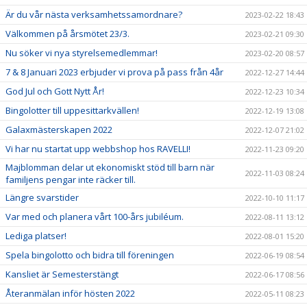
Är du vår nästa verksamhetssamordnare?
2023-02-22 18:43
Välkommen på årsmötet 23/3.
2023-02-21 09:30
Nu söker vi nya styrelsemedlemmar!
2023-02-20 08:57
7 & 8 Januari 2023 erbjuder vi prova på pass från 4år
2022-12-27 14:44
God Jul och Gott Nytt År!
2022-12-23 10:34
Bingolotter till uppesittarkvällen!
2022-12-19 13:08
Galaxmästerskapen 2022
2022-12-07 21:02
Vi har nu startat upp webbshop hos RAVELLI!
2022-11-23 09:20
Majblomman delar ut ekonomiskt stöd till barn när
2022-11-03 08:24
familjens pengar inte räcker till.
Längre svarstider
2022-10-10 11:17
Var med och planera vårt 100-års jubiléum.
2022-08-11 13:12
Lediga platser!
2022-08-01 15:20
Spela bingolotto och bidra till föreningen
2022-06-19 08:54
Kansliet är Semesterstängt
2022-06-17 08:56
Återanmälan inför hösten 2022
2022-05-11 08:23