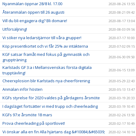
Nyanmälan öppnar 28/8 kl. 17.00
2020-08-26 13:55
Återanmälan öppen till 26 augusti
2020-08-21 09:42
Vill du bli engagera dig? Bli domare!
2020-08-17 13:04
Utförsäljning!
2020-08-03 09:56
Vi söker nya ledarstjärnor till våra grupper!
2020-07-17 10:00
Köp presentkortet och vi får 25% av intäkterna
2020-07-02 09:15
KGF satsar framåt med fokus på gymnastik och
2020-06-30 09:50
gruppträning
Karlstads GF 3:a i Mellansvenskas första digitala
2020-06-15 13:09
trupptävling!
Cheerxplosion blir Karlstads nya cheerförening
2020-05-29 22:43
Anmälan inför hösten
2020-05-13 13:47
KGFs styrelse för 2020 valdes på gårdagens årsmöte
2020-03-19 20:33
I dagsläget fortsätter vi med trupp och cheerleading
2020-03-19 10:41
KGFs 97:e årsmöte 18 mars
2020-02-26 13:50
Prova cheerleading på sportlovet!
2020-02-17 10:49
Vi önskar alla en fin Alla hjärtans dag &#10084;&#65039;
2020-02-14 10:14