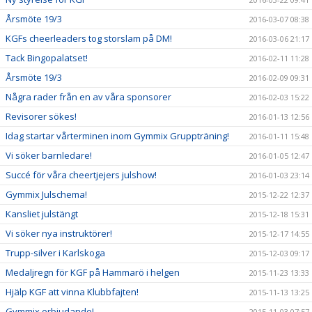
Årsmöte 19/3
2016-03-07 08:38
KGFs cheerleaders tog storslam på DM!
2016-03-06 21:17
Tack Bingopalatset!
2016-02-11 11:28
Årsmöte 19/3
2016-02-09 09:31
Några rader från en av våra sponsorer
2016-02-03 15:22
Revisorer sökes!
2016-01-13 12:56
Idag startar vårterminen inom Gymmix Gruppträning!
2016-01-11 15:48
Vi söker barnledare!
2016-01-05 12:47
Succé för våra cheertjejers julshow!
2016-01-03 23:14
Gymmix Julschema!
2015-12-22 12:37
Kansliet julstängt
2015-12-18 15:31
Vi söker nya instruktörer!
2015-12-17 14:55
Trupp-silver i Karlskoga
2015-12-03 09:17
Medaljregn för KGF på Hammarö i helgen
2015-11-23 13:33
Hjälp KGF att vinna Klubbfajten!
2015-11-13 13:25
Gymmix erbjudande!
2015-11-03 07:57