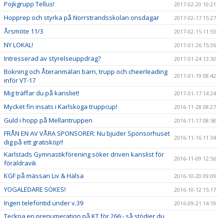
Pojkgrupp Tellus!
2017-02-20 10:21
Hopprep och styrka på Norrstrandsskolan onsdagar
2017-02-17 15:27
Årsmöte 11/3
2017-02-15 11:53
NY LOKAL!
2017-01-26 15:36
Intresserad av styrelseuppdrag?
2017-01-24 13:30
Bokning och Återanmälan barn, trupp och cheerleading
2017-01-19 08:42
inför VT-17
Mig träffar du på kansliet!
2017-01-17 14:24
Mycket fin insats i Karlskoga truppcup!
2016-11-28 08:27
Guld i hopp på Mellantruppen
2016-11-17 08:58
FRÅN EN AV VÅRA SPONSORER: Nu bjuder Sponsorhuset
2016-11-16 11:34
dig på ett gratisköp!!
Karlstads Gymnastikförening söker driven kanslist för
2016-11-09 12:56
föräldravik
KGF på mässan Liv & Hälsa
2016-10-20 09:09
YOGALEDARE SÖKES!
2016-10-12 15:17
Ingen telefontid under v.39
2016-09-21 14:19
Teckna en prenumeration på KT för 266:- så stödjer du