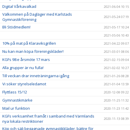
Digital Vårkavalkad
2021-06-04 10:15
Välkommen på Dagläger med Karlstads
2021-05-24 07:19
Gymnastikförening
Bli Stödmedlem!
2021-05-17 10:24
2021-05-06 10:43
10% på mat på Klaraviksgrillen
2021-04-22 09:07
Nu kan man köpa föreningskläder!
2021-03-01 08:06
KGFs 98:e årsmöte 17 mars
2021-02-15 09:04
Alla grupper är nu fulla!
2021-02-02 10:27
Till veckan drar inneträningarna igång
2021-01-26 08:28
Vi söker styrelseledamot
2021-01-04 13:59
Flyttlass 15/12
2020-12-08 09:22
Gymnastikmärke
2020-11-25 11:32
Mail ur funktion
2020-11-23 11:42
KGFs verksamhet framåt i samband med Värmlands
2020-11-13 08:39
nya lokala restriktioner
Köp och sälj begagnade gymnastikkläder, bättre för