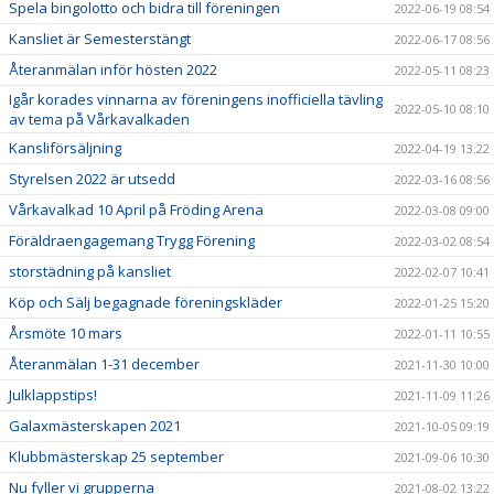
Spela bingolotto och bidra till föreningen
2022-06-19 08:54
Kansliet är Semesterstängt
2022-06-17 08:56
Återanmälan inför hösten 2022
2022-05-11 08:23
Igår korades vinnarna av föreningens inofficiella tävling
2022-05-10 08:10
av tema på Vårkavalkaden
Kansliförsäljning
2022-04-19 13:22
Styrelsen 2022 är utsedd
2022-03-16 08:56
Vårkavalkad 10 April på Fröding Arena
2022-03-08 09:00
Föräldraengagemang Trygg Förening
2022-03-02 08:54
storstädning på kansliet
2022-02-07 10:41
Köp och Sälj begagnade föreningskläder
2022-01-25 15:20
Årsmöte 10 mars
2022-01-11 10:55
Återanmälan 1-31 december
2021-11-30 10:00
Julklappstips!
2021-11-09 11:26
Galaxmästerskapen 2021
2021-10-05 09:19
Klubbmästerskap 25 september
2021-09-06 10:30
Nu fyller vi grupperna
2021-08-02 13:22