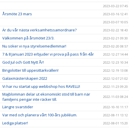
2023-03-22 07:45
Årsmöte 23 mars
2023-03-16 12:41
2023-03-07 10:05
Är du vår nästa verksamhetssamordnare?
2023-02-22 18:43
Välkommen på årsmötet 23/3.
2023-02-21 09:30
Nu söker vi nya styrelsemedlemmar!
2023-02-20 08:57
7 & 8 Januari 2023 erbjuder vi prova på pass från 4år
2022-12-27 14:44
God Jul och Gott Nytt År!
2022-12-23 10:34
Bingolotter till uppesittarkvällen!
2022-12-19 13:08
Galaxmästerskapen 2022
2022-12-07 21:02
Vi har nu startat upp webbshop hos RAVELLI!
2022-11-23 09:20
Majblomman delar ut ekonomiskt stöd till barn när
2022-11-03 08:24
familjens pengar inte räcker till.
Längre svarstider
2022-10-10 11:17
Var med och planera vårt 100-års jubiléum.
2022-08-11 13:12
Lediga platser!
2022-08-01 15:20