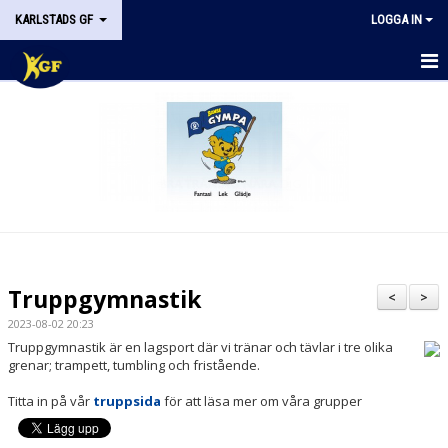
KARLSTADS GF
LOGGA IN
START
OM KGF
STYRELSEN
DOKUMENT
HISTORIK
Truppgymnastik
<
>
NYHETER
2023-08-02 20:23
Truppgymnastik är en lagsport där vi tränar och tävlar i tre olika
KALENDER
grenar; trampett, tumbling och fristående.
Titta in på vår
truppsida
för att läsa mer om våra grupper
STÖDMEDLEM
KONTAKT