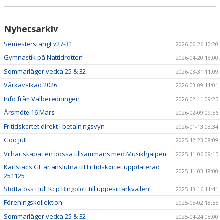
PRISER & TERMINSTIDER
Nyhetsarkiv
BLI LEDARE
Semesterstängt v27-31
2026-06-26 10:20
Gymnastik på Nattidrotten!
2026-04-20 18:00
FÖRENINGSKOLLEKTION
Sommarläger vecka 25 & 32
2026-03-31 11:09
Vårkavalkad 2026
HYRA KGF-LOKALEN
2026-03-09 11:01
Info från Valberedningen
2026-02-11 09:25
SPONSORER
Årsmöte 16 Mars
2026-02-09 09:56
Fritidskortet direkt i betalningsvyn
FRITIDSKORTET
2026-01-13 08:34
God Jul!
2025-12-23 08:09
Vi har skapat en bössa tillsammans med Musikhjälpen
2025-11-06 09:15
Karlstads GF är anslutna till Fritidskortet uppdaterad
2025-11-03 18:00
251125
Stötta oss i Jul! Köp Bingolott till uppesittarkvällen!
2025-10-16 11:41
Föreningskollektion
2025-05-02 18:55
Sommarläger vecka 25 & 32
2025-04-24 08:00