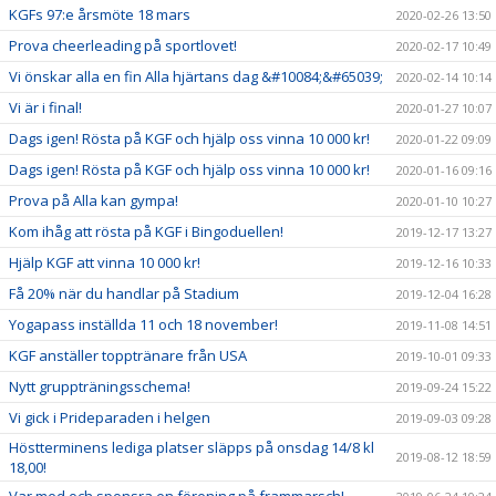
KGFs 97:e årsmöte 18 mars
2020-02-26 13:50
Prova cheerleading på sportlovet!
2020-02-17 10:49
Vi önskar alla en fin Alla hjärtans dag &#10084;&#65039;
2020-02-14 10:14
Vi är i final!
2020-01-27 10:07
Dags igen! Rösta på KGF och hjälp oss vinna 10 000 kr!
2020-01-22 09:09
Dags igen! Rösta på KGF och hjälp oss vinna 10 000 kr!
2020-01-16 09:16
Prova på Alla kan gympa!
2020-01-10 10:27
Kom ihåg att rösta på KGF i Bingoduellen!
2019-12-17 13:27
Hjälp KGF att vinna 10 000 kr!
2019-12-16 10:33
Få 20% när du handlar på Stadium
2019-12-04 16:28
Yogapass inställda 11 och 18 november!
2019-11-08 14:51
KGF anställer topptränare från USA
2019-10-01 09:33
Nytt gruppträningsschema!
2019-09-24 15:22
Vi gick i Prideparaden i helgen
2019-09-03 09:28
Höstterminens lediga platser släpps på onsdag 14/8 kl
2019-08-12 18:59
18,00!