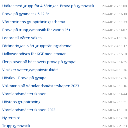
Utökat med grupp för 4-6åringar -Prova på gymnastik
2024-01-17 11:08
Prova på gymnastik 6-12 år
2024-01-15 16:18
Vårterminens gruppträningsschema
2024-01-15 11:39
Prova på truppgymnastik för vuxna 15+
2024-01-09 14:07
Ledare till våren sökes!
2023-11-21 11:26
Förändringar i vårt gruppträningschema!
2023-11-14 11:17
Halloweendisco för KGF-medlemmar
2023-11-02 15:58
Fler platser på höstlovets prova på gympa!
2023-10-25 14:25
Vi söker vattengympainstruktör!
2023-10-20 10:36
Höstlov - Prova på gympa
2023-10-18 12:26
Välkomna på Värmlandsmästerskapen 2023
2023-09-25 13:16
Värmlandsmästerskapen
2023-09-15 14:44
Höstens gruppträning
2023-08-22 11:21
Värmlandsmästerskapen 2023
2023-08-21 10:50
Ny termin!
2023-08-08 12:20
Truppgymnastik
2023-08-02 20:23