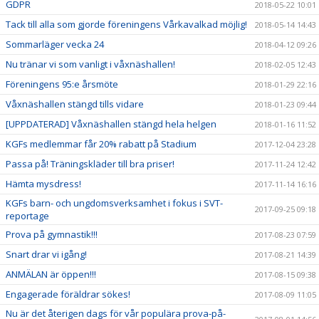
GDPR
2018-05-22 10:01
Tack till alla som gjorde föreningens Vårkavalkad möjlig!
2018-05-14 14:43
Sommarläger vecka 24
2018-04-12 09:26
Nu tränar vi som vanligt i våxnäshallen!
2018-02-05 12:43
Föreningens 95:e årsmöte
2018-01-29 22:16
Våxnäshallen stängd tills vidare
2018-01-23 09:44
[UPPDATERAD] Våxnäshallen stängd hela helgen
2018-01-16 11:52
KGFs medlemmar får 20% rabatt på Stadium
2017-12-04 23:28
Passa på! Träningskläder till bra priser!
2017-11-24 12:42
Hämta mysdress!
2017-11-14 16:16
KGFs barn- och ungdomsverksamhet i fokus i SVT-
2017-09-25 09:18
reportage
Prova på gymnastik!!!
2017-08-23 07:59
Snart drar vi igång!
2017-08-21 14:39
ANMÄLAN är öppen!!!
2017-08-15 09:38
Engagerade föräldrar sökes!
2017-08-09 11:05
Nu är det återigen dags för vår populära prova-på-