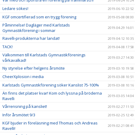
Var med och sponsra en förening på frammarsch!
2019-06-24 10:24
Ledare sökes!
2019-06-10 22:52
KGF omcertifierad som en trygg förening
2019-05-08 08:00
Påminnelse! Dagläger med Karlstads
2019-04-29 16:01
Gymnastikförening i sommar
Ravelli-produkterna har landat!
2019-04-12 10:35
TACK!
2019-04-08 17:58
Välkommen till Karlstads Gymnastikförenings
2019-03-27 14:30
vårkavalkad!
Ny styrelse efter helgens årsmöte
2019-03-10 19:58
CheerXplosion i media
2019-03-08 10:51
Karlstads Gymnastikförening söker Kanslist 75-100%
2019-03-08 10:16
Än finns det platser kvar! Kom och lyssna på bröderna
2019-03-05 14:04
Ravelli
Vårrensning på kansliet!
2019-02-27 11:53
Inför årsmötet 9/3
2019-02-25 12:49
KGF bjuder in föreläsning med Thomas och Andreas
2019-02-21 08:41
Ravelli!