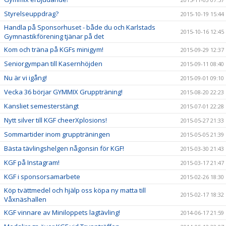
Styrelseuppdrag?
2015-10-19 15:44
Handla på Sponsorhuset - både du och Karlstads
2015-10-16 12:45
Gymnastikförening tjänar på det
Kom och träna på KGFs minigym!
2015-09-29 12:37
Seniorgympan till Kasernhöjden
2015-09-11 08:40
Nu är vi igång!
2015-09-01 09:10
Vecka 36 börjar GYMMIX Gruppträning!
2015-08-20 22:23
Kansliet semesterstängt
2015-07-01 22:28
Nytt silver till KGF cheerXplosions!
2015-05-27 21:33
Sommartider inom gruppträningen
2015-05-05 21:39
Bästa tävlingshelgen någonsin för KGF!
2015-03-30 21:43
KGF på Instagram!
2015-03-17 21:47
KGF i sponsorsamarbete
2015-02-26 18:30
Köp tvättmedel och hjälp oss köpa ny matta till
2015-02-17 18:32
Våxnäshallen
KGF vinnare av Miniloppets lagtävling!
2014-06-17 21:59