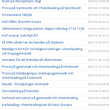
Kram på Alla hjärtans dag!
2019-02-14 09:28
Prova på Gymnastik och Cheerleading på Sportlovet!
2019-02-07 08:34
P4 Värmland 190206
2019-02-07 07:56
KGF håller årsmöte 9 mars
2019-02-06 09:15
Vårterminens lediga platser släpps måndag 7/1 kl 17,00
2019-01-04 09:12
KGF önskar Gott Nytt År!
2018-12-30 20:31
Få 20% rabatt när du handlar på Stadium!
2018-12-20 09:51
Medaljyra för KGF vid helgens tävlingar i cheerleading
2018-12-05 09:53
och truppgymnastik
Anmälan för att fortsätta till vårterminen.
2018-11-28 11:45
Prova på gymnastik och cheerleading på Höstlovet!
2018-10-15 17:08
Prova på familjegympa, redskapsgymnastik och
2018-10-05 10:16
cheerleading på höstlovet!
Ravelli - försäljningen avslutad!
2018-10-04 08:52
Storstädning på Kansliet
2018-08-07 08:23
Karlstad storsatsar på gymnastik och cheerleading
2018-06-21 08:30
Karlstadlag i cheerleading kan bli bäst i Europa
2018-06-06 08:30