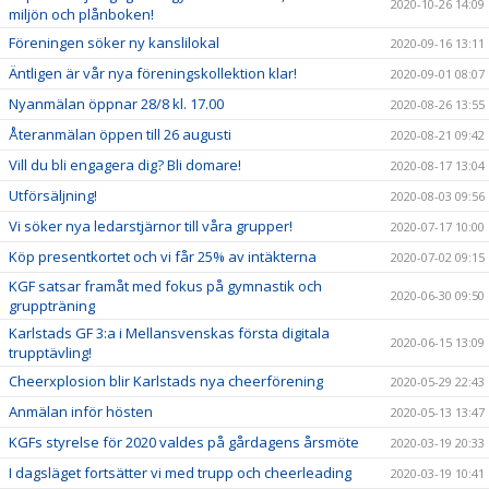
2020-10-26 14:09
miljön och plånboken!
Föreningen söker ny kanslilokal
2020-09-16 13:11
Äntligen är vår nya föreningskollektion klar!
2020-09-01 08:07
Nyanmälan öppnar 28/8 kl. 17.00
2020-08-26 13:55
Återanmälan öppen till 26 augusti
2020-08-21 09:42
Vill du bli engagera dig? Bli domare!
2020-08-17 13:04
Utförsäljning!
2020-08-03 09:56
Vi söker nya ledarstjärnor till våra grupper!
2020-07-17 10:00
Köp presentkortet och vi får 25% av intäkterna
2020-07-02 09:15
KGF satsar framåt med fokus på gymnastik och
2020-06-30 09:50
gruppträning
Karlstads GF 3:a i Mellansvenskas första digitala
2020-06-15 13:09
trupptävling!
Cheerxplosion blir Karlstads nya cheerförening
2020-05-29 22:43
Anmälan inför hösten
2020-05-13 13:47
KGFs styrelse för 2020 valdes på gårdagens årsmöte
2020-03-19 20:33
I dagsläget fortsätter vi med trupp och cheerleading
2020-03-19 10:41