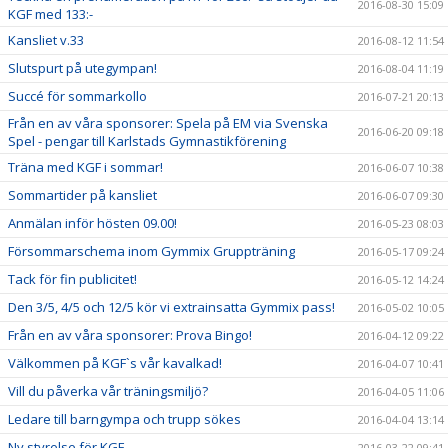
2016-08-30 15:09
KGF med 133:-
Kansliet v.33
2016-08-12 11:54
Slutspurt på utegympan!
2016-08-04 11:19
Succé för sommarkollo
2016-07-21 20:13
Från en av våra sponsorer: Spela på EM via Svenska
2016-06-20 09:18
Spel - pengar till Karlstads Gymnastikförening
Träna med KGF i sommar!
2016-06-07 10:38
Sommartider på kansliet
2016-06-07 09:30
Anmälan inför hösten 09.00!
2016-05-23 08:03
Försommarschema inom Gymmix Gruppträning
2016-05-17 09:24
Tack för fin publicitet!
2016-05-12 14:24
Den 3/5, 4/5 och 12/5 kör vi extrainsatta Gymmix pass!
2016-05-02 10:05
Från en av våra sponsorer: Prova Bingo!
2016-04-12 09:22
Välkommen på KGF`s vår kavalkad!
2016-04-07 10:41
Vill du påverka vår träningsmiljö?
2016-04-05 11:06
Ledare till barngympa och trupp sökes
2016-04-04 13:14
Ny styrelse för KGF
2016-03-22 09:41