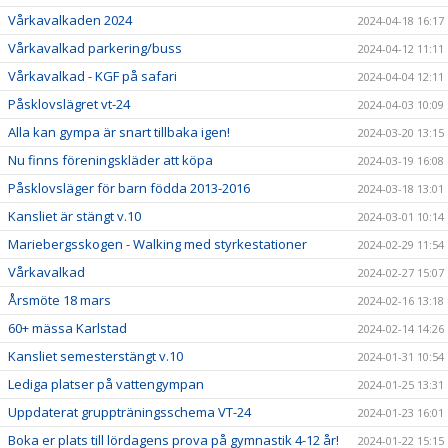
Vårkavalkaden 2024
2024-04-18 16:17
Vårkavalkad parkering/buss
2024-04-12 11:11
Vårkavalkad - KGF på safari
2024-04-04 12:11
Påsklovslägret vt-24
2024-04-03 10:09
Alla kan gympa är snart tillbaka igen!
2024-03-20 13:15
Nu finns föreningskläder att köpa
2024-03-19 16:08
Påsklovsläger för barn födda 2013-2016
2024-03-18 13:01
Kansliet är stängt v.10
2024-03-01 10:14
Mariebergsskogen - Walking med styrkestationer
2024-02-29 11:54
Vårkavalkad
2024-02-27 15:07
Årsmöte 18 mars
2024-02-16 13:18
60+ mässa Karlstad
2024-02-14 14:26
Kansliet semesterstängt v.10
2024-01-31 10:54
Lediga platser på vattengympan
2024-01-25 13:31
Uppdaterat gruppträningsschema VT-24
2024-01-23 16:01
Boka er plats till lördagens prova på gymnastik 4-12 år!
2024-01-22 15:15