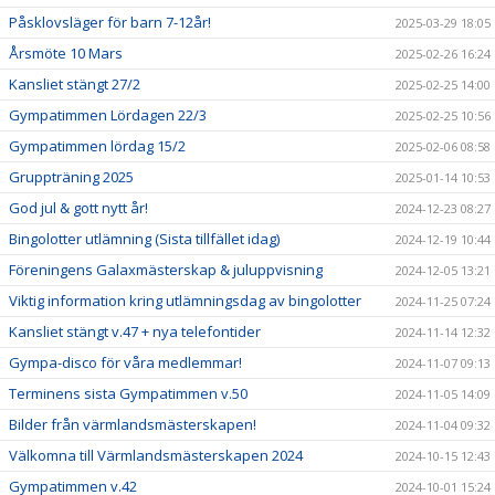
Påsklovsläger för barn 7-12år!
2025-03-29 18:05
Årsmöte 10 Mars
2025-02-26 16:24
Kansliet stängt 27/2
2025-02-25 14:00
Gympatimmen Lördagen 22/3
2025-02-25 10:56
Gympatimmen lördag 15/2
2025-02-06 08:58
Gruppträning 2025
2025-01-14 10:53
God jul & gott nytt år!
2024-12-23 08:27
Bingolotter utlämning (Sista tillfället idag)
2024-12-19 10:44
Föreningens Galaxmästerskap & juluppvisning
2024-12-05 13:21
Viktig information kring utlämningsdag av bingolotter
2024-11-25 07:24
Kansliet stängt v.47 + nya telefontider
2024-11-14 12:32
Gympa-disco för våra medlemmar!
2024-11-07 09:13
Terminens sista Gympatimmen v.50
2024-11-05 14:09
Bilder från värmlandsmästerskapen!
2024-11-04 09:32
Välkomna till Värmlandsmästerskapen 2024
2024-10-15 12:43
Gympatimmen v.42
2024-10-01 15:24