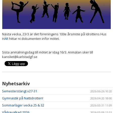
PRISER & TERMINSTIDER
BLI LEDARE
FÖRENINGSKOLLEKTION
Nästa vecka, 23/3 är det föreningens 100e årsmöte på Idrottens Hus
HÄR
hittar ni dokumenten inför mötet.
HYRA KGF-LOKALEN
Sista anmälningsdag till mötet är idag 16/3. Anmälan sker till
SPONSORER
kansliet@karlstadgf.se
FRITIDSKORTET
Nyhetsarkiv
Semesterstängt v27-31
2026-06-26 10:20
Gymnastik på Nattidrotten!
2026-04-20 18:00
Sommarläger vecka 25 & 32
2026-03-31 11:09
Vårkavalkad 2026
2026-03-09 11:01