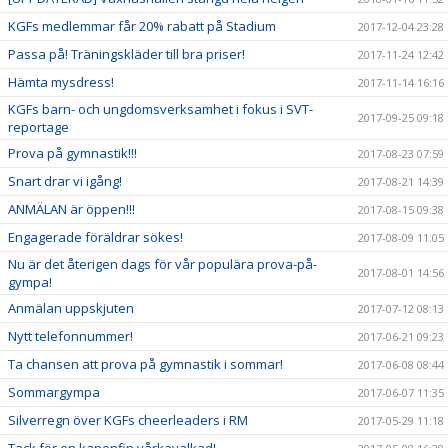
KGFs medlemmar får 20% rabatt på Stadium
2017-12-04 23:28
Passa på! Träningskläder till bra priser!
2017-11-24 12:42
Hämta mysdress!
2017-11-14 16:16
KGFs barn- och ungdomsverksamhet i fokus i SVT-
2017-09-25 09:18
reportage
Prova på gymnastik!!!
2017-08-23 07:59
Snart drar vi igång!
2017-08-21 14:39
ANMÄLAN är öppen!!!
2017-08-15 09:38
Engagerade föräldrar sökes!
2017-08-09 11:05
Nu är det återigen dags för vår populära prova-på-
2017-08-01 14:56
gympa!
Anmälan uppskjuten
2017-07-12 08:13
Nytt telefonnummer!
2017-06-21 09:23
Ta chansen att prova på gymnastik i sommar!
2017-06-08 08:44
Sommargympa
2017-06-07 11:35
Silverregn över KGFs cheerleaders i RM
2017-05-29 11:18