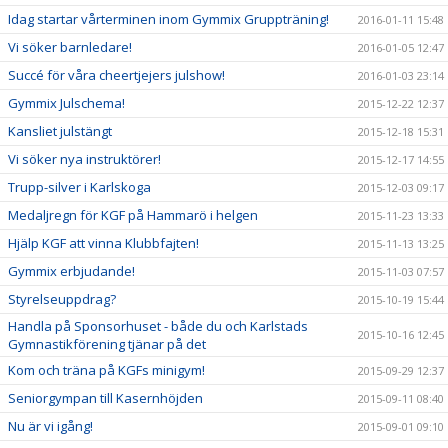
Idag startar vårterminen inom Gymmix Gruppträning!
2016-01-11 15:48
Vi söker barnledare!
2016-01-05 12:47
Succé för våra cheertjejers julshow!
2016-01-03 23:14
Gymmix Julschema!
2015-12-22 12:37
Kansliet julstängt
2015-12-18 15:31
Vi söker nya instruktörer!
2015-12-17 14:55
Trupp-silver i Karlskoga
2015-12-03 09:17
Medaljregn för KGF på Hammarö i helgen
2015-11-23 13:33
Hjälp KGF att vinna Klubbfajten!
2015-11-13 13:25
Gymmix erbjudande!
2015-11-03 07:57
Styrelseuppdrag?
2015-10-19 15:44
Handla på Sponsorhuset - både du och Karlstads
2015-10-16 12:45
Gymnastikförening tjänar på det
Kom och träna på KGFs minigym!
2015-09-29 12:37
Seniorgympan till Kasernhöjden
2015-09-11 08:40
Nu är vi igång!
2015-09-01 09:10