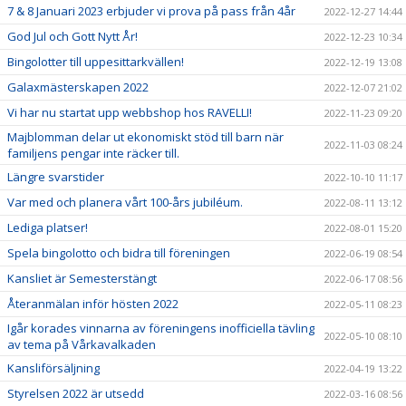
7 & 8 Januari 2023 erbjuder vi prova på pass från 4år
2022-12-27 14:44
God Jul och Gott Nytt År!
2022-12-23 10:34
Bingolotter till uppesittarkvällen!
2022-12-19 13:08
Galaxmästerskapen 2022
2022-12-07 21:02
Vi har nu startat upp webbshop hos RAVELLI!
2022-11-23 09:20
Majblomman delar ut ekonomiskt stöd till barn när
2022-11-03 08:24
familjens pengar inte räcker till.
Längre svarstider
2022-10-10 11:17
Var med och planera vårt 100-års jubiléum.
2022-08-11 13:12
Lediga platser!
2022-08-01 15:20
Spela bingolotto och bidra till föreningen
2022-06-19 08:54
Kansliet är Semesterstängt
2022-06-17 08:56
Återanmälan inför hösten 2022
2022-05-11 08:23
Igår korades vinnarna av föreningens inofficiella tävling
2022-05-10 08:10
av tema på Vårkavalkaden
Kansliförsäljning
2022-04-19 13:22
Styrelsen 2022 är utsedd
2022-03-16 08:56