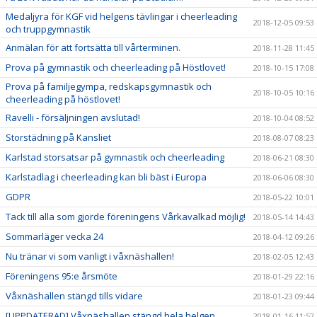
Medaljyra för KGF vid helgens tävlingar i cheerleading
2018-12-05 09:53
och truppgymnastik
Anmälan för att fortsätta till vårterminen.
2018-11-28 11:45
Prova på gymnastik och cheerleading på Höstlovet!
2018-10-15 17:08
Prova på familjegympa, redskapsgymnastik och
2018-10-05 10:16
cheerleading på höstlovet!
Ravelli - försäljningen avslutad!
2018-10-04 08:52
Storstädning på Kansliet
2018-08-07 08:23
Karlstad storsatsar på gymnastik och cheerleading
2018-06-21 08:30
Karlstadlag i cheerleading kan bli bäst i Europa
2018-06-06 08:30
GDPR
2018-05-22 10:01
Tack till alla som gjorde föreningens Vårkavalkad möjlig!
2018-05-14 14:43
Sommarläger vecka 24
2018-04-12 09:26
Nu tränar vi som vanligt i våxnäshallen!
2018-02-05 12:43
Föreningens 95:e årsmöte
2018-01-29 22:16
Våxnäshallen stängd tills vidare
2018-01-23 09:44
[UPPDATERAD] Våxnäshallen stängd hela helgen
2018-01-16 11:52