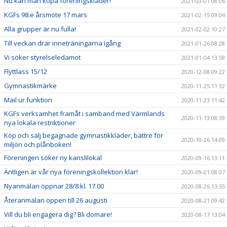
Nu kan man köpa föreningskläder!
2021-03-01 08:06
KGFs 98:e årsmöte 17 mars
2021-02-15 09:04
Alla grupper är nu fulla!
2021-02-02 10:27
Till veckan drar inneträningarna igång
2021-01-26 08:28
Vi söker styrelseledamot
2021-01-04 13:59
Flyttlass 15/12
2020-12-08 09:22
Gymnastikmärke
2020-11-25 11:32
Mail ur funktion
2020-11-23 11:42
KGFs verksamhet framåt i samband med Värmlands
2020-11-13 08:39
nya lokala restriktioner
Köp och sälj begagnade gymnastikkläder, bättre för
2020-10-26 14:09
miljön och plånboken!
Föreningen söker ny kanslilokal
2020-09-16 13:11
Äntligen är vår nya föreningskollektion klar!
2020-09-01 08:07
Nyanmälan öppnar 28/8 kl. 17.00
2020-08-26 13:55
Återanmälan öppen till 26 augusti
2020-08-21 09:42
Vill du bli engagera dig? Bli domare!
2020-08-17 13:04