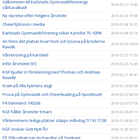
Välkommen till Karlstads Gymnastikförenings
2019-03-27 14:30
vårkavalkad!
Ny styrelse efter helgens årsmöte
2019-03-10 19:58
CheerXplosion i media
2019-03-08 10:51
Karlstads Gymnastikförening söker Kanslist 75-100%
2019-03-08 10:16
Än finns det platser kvar! Kom och lyssna på bröderna
2019-03-05 14:04
Ravelli
Vårrensning på kansliet!
2019-02-27 11:53
Inför årsmötet 9/3
2019-02-25 12:49
KGF bjuder in föreläsning med Thomas och Andreas
2019-02-21 08:41
Ravelli!
Kram på Alla hjärtans dag!
2019-02-14 09:28
Prova på Gymnastik och Cheerleading på Sportlovet!
2019-02-07 08:34
P4 Värmland 190206
2019-02-07 07:56
KGF håller årsmöte 9 mars
2019-02-06 09:15
Vårterminens lediga platser släpps måndag 7/1 kl 17,00
2019-01-04 09:12
KGF önskar Gott Nytt År!
2018-12-30 20:31
Få 20% rabatt när du handlar på Stadium!
2018-12-20 09:51