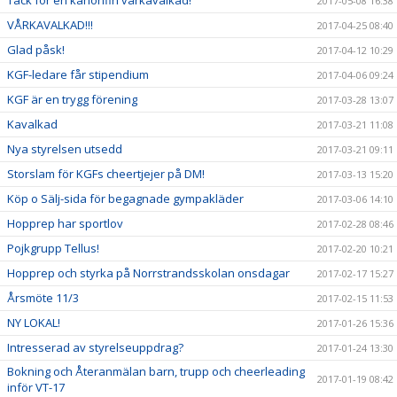
Tack för en kanonfin vårkavalkad!
2017-05-08 16:38
VÅRKAVALKAD!!!
2017-04-25 08:40
Glad påsk!
2017-04-12 10:29
KGF-ledare får stipendium
2017-04-06 09:24
KGF är en trygg förening
2017-03-28 13:07
Kavalkad
2017-03-21 11:08
Nya styrelsen utsedd
2017-03-21 09:11
Storslam för KGFs cheertjejer på DM!
2017-03-13 15:20
Köp o Sälj-sida för begagnade gympakläder
2017-03-06 14:10
Hopprep har sportlov
2017-02-28 08:46
Pojkgrupp Tellus!
2017-02-20 10:21
Hopprep och styrka på Norrstrandsskolan onsdagar
2017-02-17 15:27
Årsmöte 11/3
2017-02-15 11:53
NY LOKAL!
2017-01-26 15:36
Intresserad av styrelseuppdrag?
2017-01-24 13:30
Bokning och Återanmälan barn, trupp och cheerleading
2017-01-19 08:42
inför VT-17