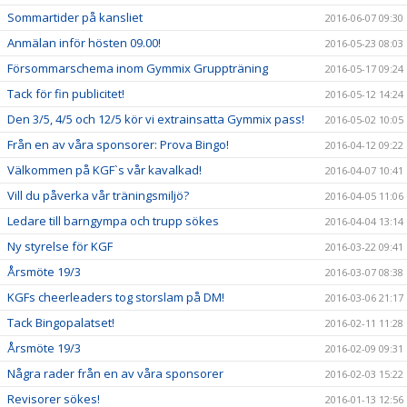
Sommartider på kansliet
2016-06-07 09:30
Anmälan inför hösten 09.00!
2016-05-23 08:03
Försommarschema inom Gymmix Gruppträning
2016-05-17 09:24
Tack för fin publicitet!
2016-05-12 14:24
Den 3/5, 4/5 och 12/5 kör vi extrainsatta Gymmix pass!
2016-05-02 10:05
Från en av våra sponsorer: Prova Bingo!
2016-04-12 09:22
Välkommen på KGF`s vår kavalkad!
2016-04-07 10:41
Vill du påverka vår träningsmiljö?
2016-04-05 11:06
Ledare till barngympa och trupp sökes
2016-04-04 13:14
Ny styrelse för KGF
2016-03-22 09:41
Årsmöte 19/3
2016-03-07 08:38
KGFs cheerleaders tog storslam på DM!
2016-03-06 21:17
Tack Bingopalatset!
2016-02-11 11:28
Årsmöte 19/3
2016-02-09 09:31
Några rader från en av våra sponsorer
2016-02-03 15:22
Revisorer sökes!
2016-01-13 12:56