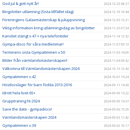
God jul & gott nytt år!
2024-12-23 08:27
Bingolotter utlämning (Sista tillfället idag)
2024-12-19 10:44
Föreningens Galaxmästerskap & juluppvisning
2024-12-05 13:21
Viktig information kring utlämningsdag av bingolotter
2024-11-25 07:24
Kansliet stängt v.47 + nya telefontider
2024-11-14 12:32
Gympa-disco för våra medlemmar!
2024-11-07 09:13
Terminens sista Gympatimmen v.50
2024-11-05 14:09
Bilder från värmlandsmästerskapen!
2024-11-04 09:32
Välkomna till Värmlandsmästerskapen 2024
2024-10-15 12:43
Gympatimmen v.42
2024-10-01 15:24
Höstlovsläger för barn födda 2013-2016
2024-09-11 14:43
Idrott hela livet 65+
2024-09-09 15:22
Gruppträning ht-2024
2024-09-09 14:57
Save the date - gympadisco!
2024-09-06 13:29
Värmlandsmästerskapen 2024
2024-09-03 11:42
Gympatimmen v.39
2024-09-02 10:17