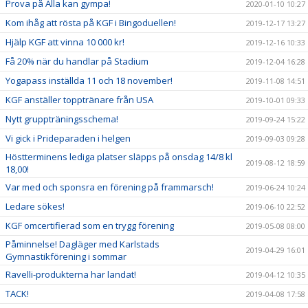
Prova på Alla kan gympa!
2020-01-10 10:27
Kom ihåg att rösta på KGF i Bingoduellen!
2019-12-17 13:27
Hjälp KGF att vinna 10 000 kr!
2019-12-16 10:33
Få 20% när du handlar på Stadium
2019-12-04 16:28
Yogapass inställda 11 och 18 november!
2019-11-08 14:51
KGF anställer topptränare från USA
2019-10-01 09:33
Nytt gruppträningsschema!
2019-09-24 15:22
Vi gick i Prideparaden i helgen
2019-09-03 09:28
Höstterminens lediga platser släpps på onsdag 14/8 kl
2019-08-12 18:59
18,00!
Var med och sponsra en förening på frammarsch!
2019-06-24 10:24
Ledare sökes!
2019-06-10 22:52
KGF omcertifierad som en trygg förening
2019-05-08 08:00
Påminnelse! Dagläger med Karlstads
2019-04-29 16:01
Gymnastikförening i sommar
Ravelli-produkterna har landat!
2019-04-12 10:35
TACK!
2019-04-08 17:58