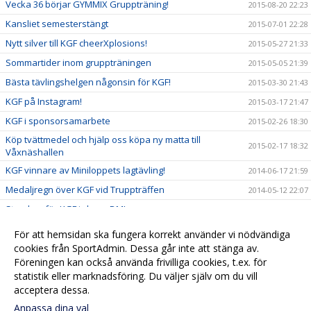
Vecka 36 börjar GYMMIX Gruppträning!
2015-08-20 22:23
Kansliet semesterstängt
2015-07-01 22:28
Nytt silver till KGF cheerXplosions!
2015-05-27 21:33
Sommartider inom gruppträningen
2015-05-05 21:39
Bästa tävlingshelgen någonsin för KGF!
2015-03-30 21:43
KGF på Instagram!
2015-03-17 21:47
KGF i sponsorsamarbete
2015-02-26 18:30
Köp tvättmedel och hjälp oss köpa ny matta till
2015-02-17 18:32
Våxnäshallen
KGF vinnare av Miniloppets lagtävling!
2014-06-17 21:59
Medaljregn över KGF vid Truppträffen
2014-05-12 22:07
Storslam för KGF i cheer-DM!
2014-03-24 22:10
Nya framgångar för KGFs cheertjejer!
2014-03-17 22:02
För att hemsidan ska fungera korrekt använder vi nödvändiga
cookies från SportAdmin. Dessa går inte att stänga av.
Guld och silver till KGF mixtrupper!
2013-11-26 22:14
Föreningen kan också använda frivilliga cookies, t.ex. för
Må Bra-dagen en succé
2013-10-17 22:17
statistik eller marknadsföring. Du väljer själv om du vill
acceptera dessa.
Anpassa dina val