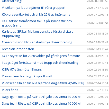
Utförsäljning!
2020-08-03 09:56
Vi söker nya ledarstjärnor till våra grupper!
2020-07-17 10:00
Köp presentkortet och vi får 25% av intäkterna
2020-07-02 09:15
KGF satsar framåt med fokus på gymnastik och
2020-06-30 09:50
gruppträning
Karlstads GF 3:a i Mellansvenskas första digitala
2020-06-15 13:09
trupptävling!
Cheerxplosion blir Karlstads nya cheerförening
2020-05-29 22:43
Anmälan inför hösten
2020-05-13 13:47
KGFs styrelse för 2020 valdes på gårdagens årsmöte
2020-03-19 20:33
I dagsläget fortsätter vi med trupp och cheerleading
2020-03-19 10:41
KGFs 97:e årsmöte 18 mars
2020-02-26 13:50
Prova cheerleading på sportlovet!
2020-02-17 10:49
Vi önskar alla en fin Alla hjärtans dag &#10084;&#65039;
2020-02-14 10:14
Vi är i final!
2020-01-27 10:07
Dags igen! Rösta på KGF och hjälp oss vinna 10 000 kr!
2020-01-22 09:09
Dags igen! Rösta på KGF och hjälp oss vinna 10 000 kr!
2020-01-16 09:16