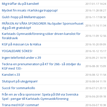
Mig träffar du på kansliet!
2017-01-17 14:24
Mycket fin insats i Karlskoga truppcup!
2016-11-28 08:27
Guld i hopp på Mellantruppen
2016-11-17 08:58
FRÅN EN AV VÅRA SPONSORER: Nu bjuder Sponsorhuset
2016-11-16 11:34
dig på ett gratisköp!!
Karlstads Gymnastikförening söker driven kanslist för
2016-11-09 12:56
föräldravik
KGF på mässan Liv & Hälsa
2016-10-20 09:09
YOGALEDARE SÖKES!
2016-10-12 15:17
Ingen telefontid under v.39
2016-09-21 14:19
Teckna en prenumeration på KT för 266:- så stödjer du
2016-08-30 15:09
KGF med 133:-
Kansliet v.33
2016-08-12 11:54
Slutspurt på utegympan!
2016-08-04 11:19
Succé för sommarkollo
2016-07-21 20:13
Från en av våra sponsorer: Spela på EM via Svenska
2016-06-20 09:18
Spel - pengar till Karlstads Gymnastikförening
Träna med KGF i sommar!
2016-06-07 10:38